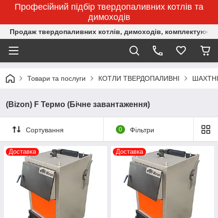
Професійний підбір твердопаливних котлів та
димоходів
Продаж твердопаливних котлів, димоходів, комплектуючих 
Товари та послуги
КОТЛИ ТВЕРДОПАЛИВНІ
ШАХТНІ
(Bizon) F Термо (Бічне завантаження)
Сортування
0
Фільтри
Доставка
Доставка