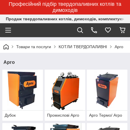
Професійний підбір твердопаливних котлів та
димоходів
Продаж твердопаливних котлів, димоходів, комплектуючих 
Товари та послуги
КОТЛИ ТВЕРДОПАЛИВНІ
Арго
Арго
Дубок
Промислові Арго
Арго Термо/ Агро