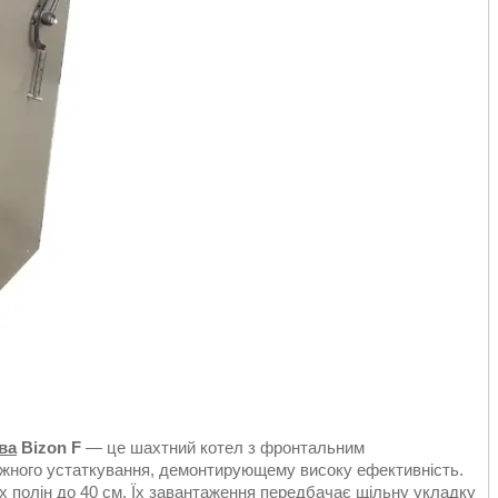
ва
Bizon F
— це шахтний котел з фронтальним
жного устаткування, демонтирующему високу ефективність.
х полін до 40 см. Їх завантаження передбачає щільну укладку