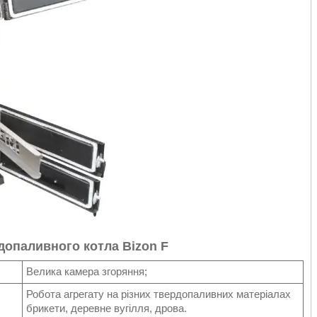
допаливного котла Bizon F
Велика камера згоряння;
Робота агрегату на різних твердопаливних матеріалах
брикети, деревне вугілля, дрова.