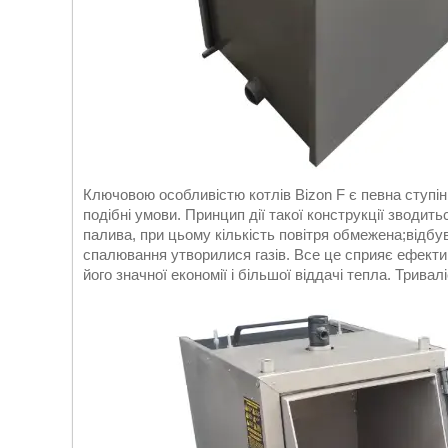
Ключовою особливістю котлів Bizon F є певна ступі
подібні умови. Принцип дії такої конструкції зводит
палива, при цьому кількість повітря обмежена;відбу
спалювання утворилися газів. Все це сприяє ефекти
його значної економії і більшої віддачі тепла. Тривал