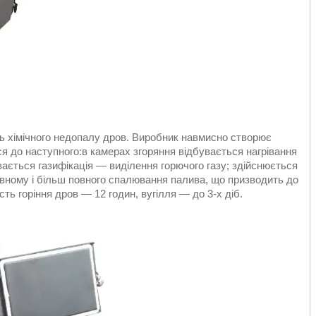
нь хімічного недопалу дров. Виробник навмисно створює
ься до наступного:в камерах згоряння відбувається нагрівання
вається газифікація — виділення горючого газу; здійснюється
вному і більш повного спалювання палива, що призводить до
ість горіння дров — 12 годин, вугілля — до 3-х діб.