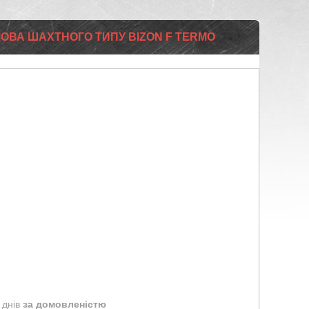
ЛМОВА ШАХТНОГО ТИПУ BIZON F TERMO
 днів
за домовленістю