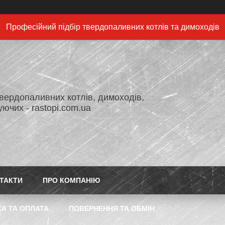
Професійний підбір твердопаливних котлів та димоходів
вердопаливних котлів, димоходів,
ючих - rastopi.com.ua
ТАКТИ
ПРО КОМПАНІЮ
А ТА ОПЛАТА
ПОВЕРНЕННЯ ТА ОБМІН