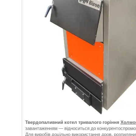
Твердопаливний котел тривалого горіння
Холмо
завантаженням — відноситься до конкурентоспромо
Для виробів доцільно використання дров, розпиляни