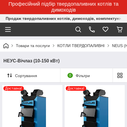
Професійний підбір твердопаливних котлів та
димоходів
Продаж твердопаливних котлів, димоходів, комплектуючих 
Товари та послуги
КОТЛИ ТВЕРДОПАЛИВНІ
NEUS (
НЕУС-Вічлаз (10-150 кВт)
Сортування
0
Фільтри
Доставка!
Доставка!