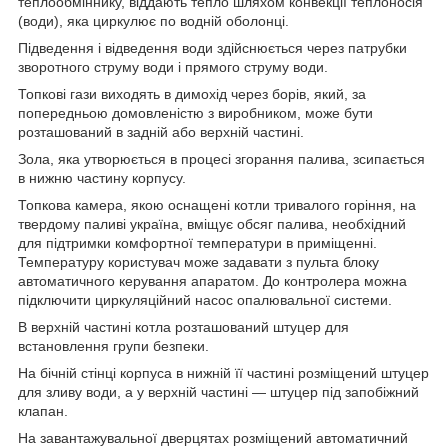
теплообміннику, віддають тепло шляхом конвекції теплоносія
(води), яка циркулює по водній оболонці.
Підведення і відведення води здійснюється через патрубки
зворотного струму води і прямого струму води.
Топкові гази виходять в димохід через борів, який, за
попередньою домовленістю з виробником, може бути
розташований в задній або верхній частині.
Зола, яка утворюється в процесі згорання палива, зсипається
в нижню частину корпусу.
Топкова камера, якою оснащені котли тривалого горіння, на
твердому паливі україна, вміщує обсяг палива, необхідний
для підтримки комфортної температури в приміщенні.
Температуру користувач може задавати з пульта блоку
автоматичного керування апаратом. До контролера можна
підключити циркуляційний насос опалювальної системи.
В верхній частині котла розташований штуцер для
встановлення групи безпеки.
На бічній стінці корпуса в нижній її частині розміщений штуцер
для зливу води, а у верхній частині — штуцер під запобіжний
клапан.
На завантажувальної дверцятах розміщений автоматичний