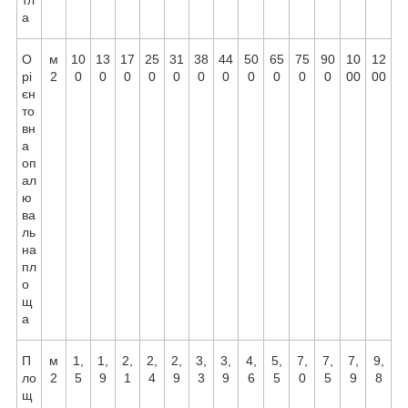
а
О
м
10
13
17
25
31
38
44
50
65
75
90
10
12
рі
2
0
0
0
0
0
0
0
0
0
0
0
00
00
єн
то
вн
а
оп
ал
ю
ва
ль
на
пл
о
щ
а
П
м
1,
1,
2,
2,
2,
3,
3,
4,
5,
7,
7,
7,
9,
ло
2
5
9
1
4
9
3
9
6
5
0
5
9
8
щ