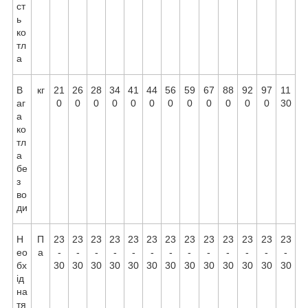
ст
ь
ко
тл
а
В
кг
21
26
28
34
41
44
56
59
67
88
92
97
11
аг
0
0
0
0
0
0
0
0
0
0
0
0
30
а
ко
тл
а
бе
з
во
ди
Н
П
23
23
23
23
23
23
23
23
23
23
23
23
23
ео
а
-
-
-
-
-
-
-
-
-
-
-
-
-
бх
30
30
30
30
30
30
30
30
30
30
30
30
30
ід
на
тя