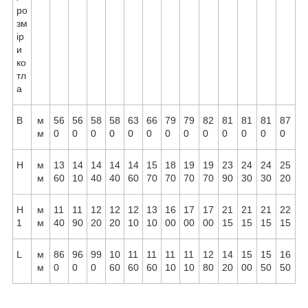
ро
зм
ір
и
ко
тл
а
B
м
56
56
58
58
63
66
79
79
82
81
81
81
87
м
0
0
0
0
0
0
0
0
0
0
0
0
0
H
м
13
14
14
14
14
15
18
19
19
23
24
24
25
м
60
10
40
40
60
70
70
70
70
90
30
30
20
H
м
11
11
12
12
12
13
16
17
17
21
21
21
22
1
м
40
90
20
20
10
10
00
00
00
15
15
15
15
L
м
86
96
99
10
11
11
11
11
12
14
15
15
16
м
0
0
0
60
60
60
10
10
80
20
00
50
50