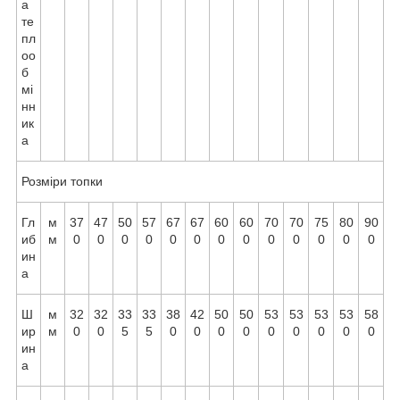
а
те
пл
оо
б
мі
нн
ик
а
Розміри топки
Гл
м
37
47
50
57
67
67
60
60
70
70
75
80
90
иб
м
0
0
0
0
0
0
0
0
0
0
0
0
0
ин
а
Ш
м
32
32
33
33
38
42
50
50
53
53
53
53
58
ир
м
0
0
5
5
0
0
0
0
0
0
0
0
0
ин
а