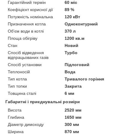
Гарантійний термін
60 міс
Коефіцієнт корисної дії
89 %
Потужність номінальна
120 кВт
Призначення котла
Одноконтурний
Об'єм води в котлі
370 л
Площа обігріву
1200 кв.м
Стан
Новий
Спосіб відведення
Турбо
відпрацьованих газів
Спосіб установки
Підлоговий
Теплоносій
Вода
Тип котла
Тривалого горіння
Тип топки
Закрита
Товщина сталі
6 мм
Габаритні і приєднувальні розміри
Висота
2520 мм
Глибина
1650 мм
Діаметр димоходу
300 мм
Ширина
870 мм