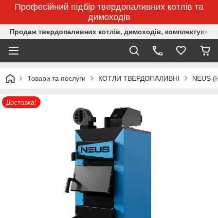
Професійний підбір твердопаливних котлів та
димоходів
Продаж твердопаливних котлів, димоходів, комплектуючих 
Товари та послуги
КОТЛИ ТВЕРДОПАЛИВНІ
NEUS (
Доставка!