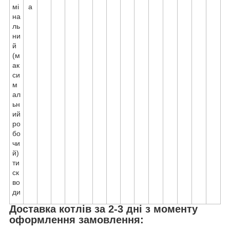
мі
а
на
ль
ни
й
(м
ак
си
м
ал
ьн
ий
ро
бо
чи
й)
ти
ск
во
ди
Доставка котлів за 2-3 дні з моменту
оформлення замовлення: