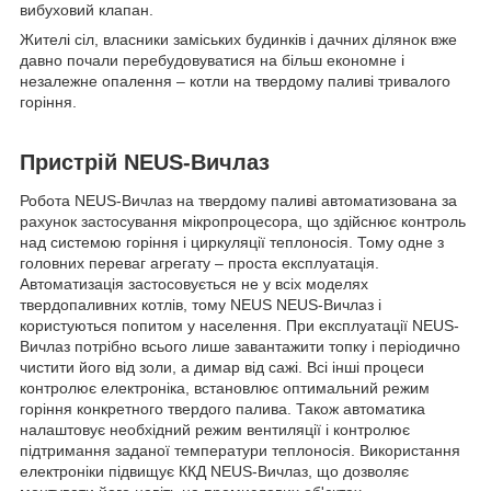
вибуховий клапан.
Жителі сіл, власники заміських будинків і дачних ділянок вже
давно почали перебудовуватися на більш економне і
незалежне опалення – котли на твердому паливі тривалого
горіння.
Пристрій NEUS-Вичлаз
Робота NEUS-Вичлаз на твердому паливі автоматизована за
рахунок застосування мікропроцесора, що здійснює контроль
над системою горіння і циркуляції теплоносія. Тому одне з
головних переваг агрегату – проста експлуатація.
Автоматизація застосовується не у всіх моделях
твердопаливних котлів, тому NEUS NEUS-Вичлаз і
користуються попитом у населення. При експлуатації NEUS-
Вичлаз потрібно всього лише завантажити топку і періодично
чистити його від золи, а димар від сажі. Всі інші процеси
контролює електроніка, встановлює оптимальний режим
горіння конкретного твердого палива. Також автоматика
налаштовує необхідний режим вентиляції і контролює
підтримання заданої температури теплоносія. Використання
електроніки підвищує ККД NEUS-Вичлаз, що дозволяє