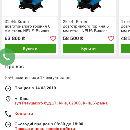
31 кВт Котел
25 кВт Котел
17 к
довготривлого горіння 6
довготривлого горіння 6
довг
мм сталь NEUS-Вичлаз
мм сталь NEUS-Вичлаз,
мм с
63 800
58 500
48 
₴
₴
Купити
Купити
Про нас
85% позитивних з 13 відгуків за рік
Працює з 14.03.2019
м. Київ
вул Ревуцького буд.17, Київ, 02000, Київ, Україна
Контакти
Сьогодні працює з 08:30 до 18:00
Показати весь графік роботи