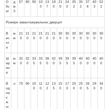
О
д
57
80
90
10
13
18
21
24
35
35
37
40
52
бс
м
3
7
0
0
0
2
2
8
3
2
яг
3
Розміри завантажувальних дверцят
В
м
21
21
21
21
21
21
30
30
30
30
30
30
30
ис
м
0
0
0
0
0
0
0
0
0
0
0
0
0
от
а
Ш
м
32
32
33
33
38
42
39
39
39
40
40
40
40
ир
м
0
0
5
5
0
0
5
5
5
0
0
0
0
ин
а
В
л
70
90
10
11
12
13
15
17
20
25
26
29
34
од
0
0
2
5
0
0
0
0
5
0
0
на
є
м
ні