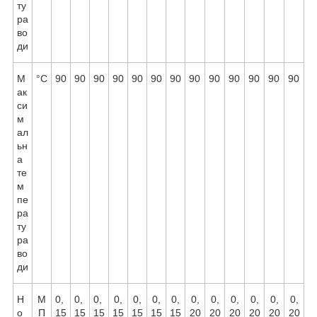
ту
ра
во
ди
М
°C
90
90
90
90
90
90
90
90
90
90
90
90
90
ак
си
м
ал
ьн
а
те
м
пе
ра
ту
ра
во
ди
Н
М
0,
0,
0,
0,
0,
0,
0,
0,
0,
0,
0,
0,
0,
о
П
15
15
15
15
15
15
15
20
20
20
20
20
20