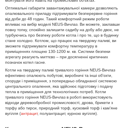
монтувати його навіть на промислових об'єктах.
Оптимальні габарити завантажувальної камери дозволяють
опалювального приладу підтримувати безперервне горіння
від доби до 48 годин. Такий комфортний режим роботи
впливає на вибір моделі NEUS-Вичлаз. Ви можете, заклавши
повну топку, спокійно залишити садибу на добу або двоє, не
турбуючись про безпеку роботи котла і про те, що в будинку
стане холодно. Котлом, що працює на твердому паливі, ви
зможете підтримувати комфортну температуру в
приміщеннях площею 130-1200 м. кв. Системи безпеки
агрегату реагують миттєво – при досягненні критичних
позначок котел гасне.
Котли на твердому паливі тривалого горіння NEUS-Вичлаз
ефективно опалюють побутові, виробничі та інші об'єкти,
споруди і приміщення, з попередньо обладнаної системою
центрального опалення, яка здійснює підготовку і подачу
тепла в приміщення для технологічних потреб. Котли
тривалого горіння NEUS-Вичлаз в роботі використовують
відходи деревообробної промисловості, дрова, брикети з
торфу або тирси, природний торф, кусковий торф і кам'яне
вугілля (
антрацит
, полуантрацит, курною вугілля).