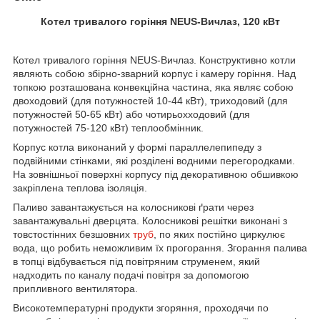
Котел тривалого горіння NEUS-Вичлаз, 120 кВт
Котел тривалого горіння NEUS-Вичлаз. Конструктивно котли
являють собою збірно-зварний корпус і камеру горіння. Над
топкою розташована конвекційна частина, яка являє собою
двоходовий (для потужностей 10-44 кВт), триходовий (для
потужностей 50-65 кВт) або чотирьохходовий (для
потужностей 75-120 кВт) теплообмінник.
Корпус котла виконаний у формі параллелепипеду з
подвійними стінками, які розділені водними перегородками.
На зовнішньої поверхні корпусу під декоративною обшивкою
закріплена теплова ізоляція.
Паливо завантажується на колосникові ґрати через
завантажувальні дверцята. Колосникові решітки виконані з
товстостінних безшовних
труб
, по яких постійно циркулює
вода, що робить неможливим їх прогорання. Згорання палива
в топці відбувається під повітряним струменем, який
надходить по каналу подачі повітря за допомогою
припливного вентилятора.
Високотемпературні продукти згоряння, проходячи по