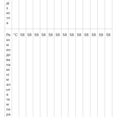
ді
з
ко
тл
а
Ре
°C
58
58
58
58
58
58
58
58
58
58
58
58
58
ко
м
ен
до
ва
на
мі
ні
м
ал
ьн
а
те
м
пе
ра