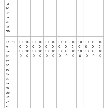
га
то
пк
ов
их
га
зів
Те
°C
10
10
10
10
10
10
10
10
10
10
10
10
10
м
0-
0-
0-
0-
0-
0-
0-
0-
0-
0-
0-
0-
0-
пе
18
18
18
18
18
18
18
18
18
18
18
18
18
ра
0
0
0
0
0
0
0
0
0
0
0
0
0
ту
ра
то
пк
ов
их
га
зів
на
ви
хо