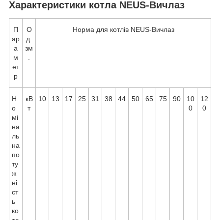
Характеристики котла NEUS-Вичлаз
П
О
Норма для котлів NEUS-Вичлаз
ар
д.
а
зм
м
.
ет
р
Н
кВ
10
13
17
25
31
38
44
50
65
75
90
10
12
о
т
0
0
мі
на
ль
на
по
ту
ж
ні
ст
ь
ко
тл