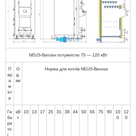
NEUS-Вихлач потужністю 75 — 120 кВт
П
О
Норма для котлів NEUS-Вичлаз
ар
д.
а
зм
м
.
ет
р
Га
кВ
10
13
17
25
31
38
44
50
65
75
90
10
12
ба
т
0
0
ри
тн
і