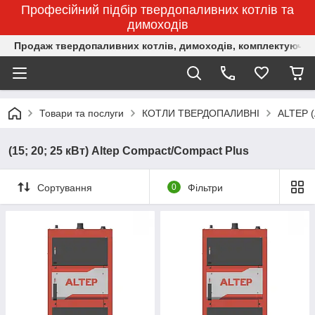
Професійний підбір твердопаливних котлів та
димоходів
Продаж твердопаливних котлів, димоходів, комплектуючих 
Товари та послуги
КОТЛИ ТВЕРДОПАЛИВНІ
ALTEP 
(15; 20; 25 кВт) Altep Compact/Compact Plus
Сортування
0
Фільтри