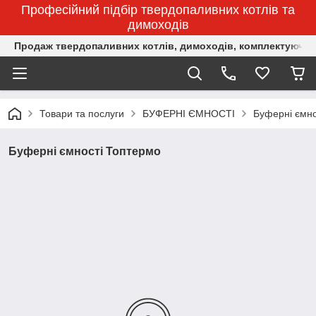
Професійний підбір твердопаливних котлів та
димоходів
Продаж твердопаливних котлів, димоходів, комплектуючих 
Товари та послуги
БУФЕРНІ ЄМНОСТІ
Буферні ємно
Буферні ємності Топтермо