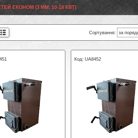
ЕЙ EКОНОМ (3 ММ; 10-18 КВТ)
451
UA8452