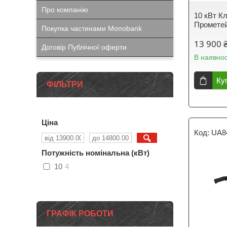
Про компанію
10 кВт К
Промете
Покупка частинами Monobank
13 900 
Договір Публічної оферти
В наявнос
Ку
ФІЛЬТРИ
Ціна
UA8
Потужність номінальна (кВт)
10
4
ГРАФІК РОБОТИ