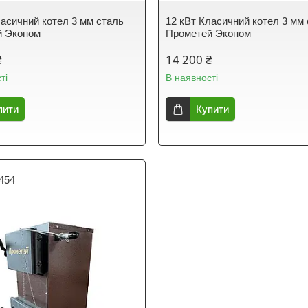
ласичний котел 3 мм сталь
12 кВт Класичний котел 3 мм
й Эконом
Прометей Эконом
₴
14 200 ₴
ті
В наявності
пити
Купити
454