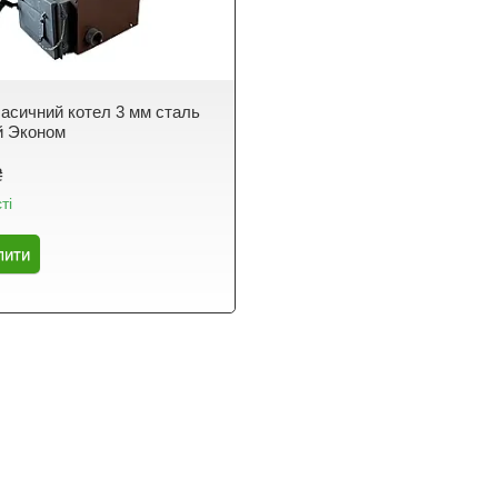
ласичний котел 3 мм сталь
й Эконом
₴
ті
пити