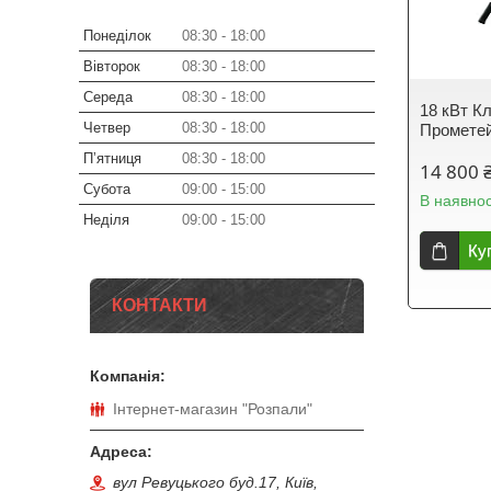
Понеділок
08:30
18:00
Вівторок
08:30
18:00
Середа
08:30
18:00
18 кВт К
Четвер
08:30
18:00
Промете
Пʼятниця
08:30
18:00
14 800 
Субота
09:00
15:00
В наявнос
Неділя
09:00
15:00
Ку
КОНТАКТИ
Інтернет-магазин "Розпали"
вул Ревуцького буд.17, Київ,