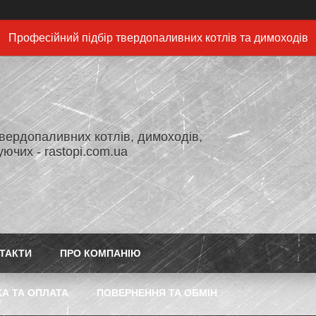
Професійний підбір твердопаливних котлів та димоходів
вердопаливних котлів, димоходів,
ючих - rastopi.com.ua
ТАКТИ
ПРО КОМПАНІЮ
А ТА ОПЛАТА
ПОВЕРНЕННЯ ТА ОБМІН