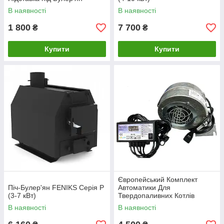
В наявності
В наявності
1 800
7 700
₴
₴
Купити
Купити
Європейський Комплект
Піч-Булер'ян FENIKS Серія P
Автоматики Для
(3-7 кВт)
Твердопаливних Котлів
Nowosolar Pk-22 + NWS-100
В наявності
В наявності