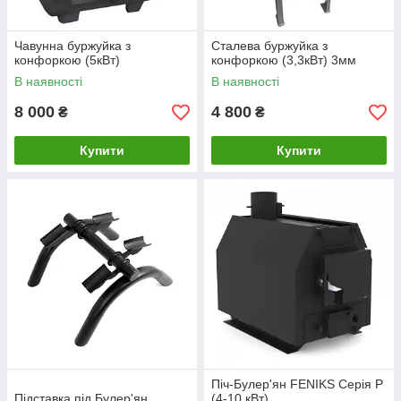
Чавунна буржуйка з
Сталева буржуйка з
конфоркою (5кВт)
конфоркою (3,3кВт) 3мм
В наявності
В наявності
8 000
4 800
₴
₴
Купити
Купити
Піч-Булер'ян FENIKS Серія P
Підставка під Булер'ян
(4-10 кВт)