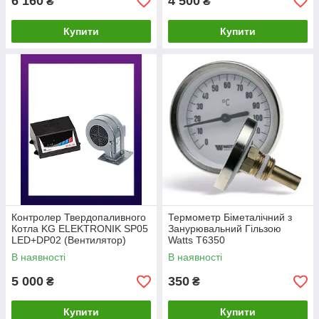
6 160
4 500
₴
₴
Купити
Купити
Контролер Твердопаливного
Термометр Біметалічний з
Котла KG ELEKTRONIK SP05
Занурювальний Гільзою
LED+DP02 (Вентилятор)
Watts T6350
В наявності
В наявності
5 000
350
₴
₴
Купити
Купити