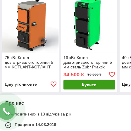
75 кВт Котел
16 кВт Котел
40 к
довготривалого горіння 5
довготривалого горіння 5
довг
мм KOTLANT-КОТЛАНТ
мм сталь Zubr Praktik
мм 
КГУ-75 С
STA
34 500
₴
36 500 ₴
МЕХАНИЧЕСКИМ
РЕГУЛЯТОРОМ ТЯГИ
Ціну уточнюйте
Цін
Купити
Про нас
85% позитивних з 13 відгуків за рік
Працює з 14.03.2019