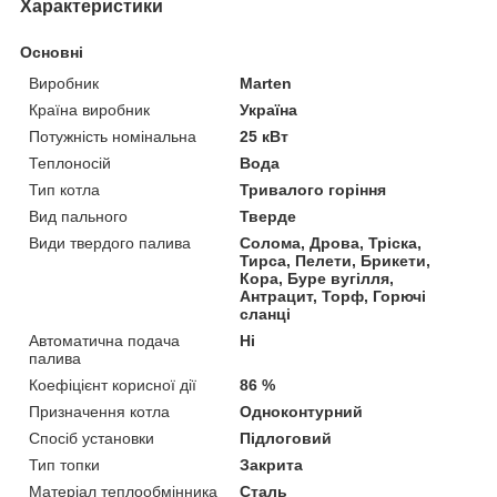
Характеристики
Основні
Виробник
Marten
Країна виробник
Україна
Потужність номінальна
25 кВт
Теплоносій
Вода
Тип котла
Тривалого горіння
Вид пального
Тверде
Види твердого палива
Солома, Дрова, Тріска,
Тирса, Пелети, Брикети,
Кора, Буре вугілля,
Антрацит, Торф, Горючі
сланці
Автоматична подача
Ні
палива
Коефіцієнт корисної дії
86 %
Призначення котла
Одноконтурний
Спосіб установки
Підлоговий
Тип топки
Закрита
Матеріал теплообмінника
Сталь