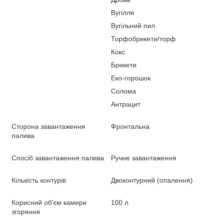
Вугілля
Вугільний пил
Торфобрикети/торф
Кокс
Брикети
Еко-горошок
Солома
Антрацит
Сторона завантаження
Фронтальна
палива
Спосіб завантаження палива
Ручне завантаження
Кількість контурів
Двоконтурний (опалення)
Корисний об'єм камери
100 л
згоряння