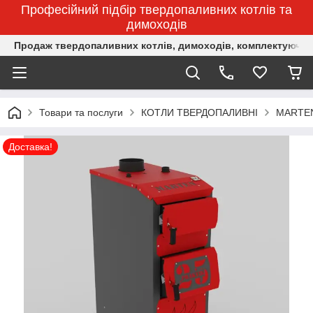
Професійний підбір твердопаливних котлів та
димоходів
Продаж твердопаливних котлів, димоходів, комплектуючих 
Товари та послуги
КОТЛИ ТВЕРДОПАЛИВНІ
MARTEN
Доставка!