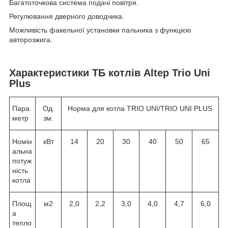
Багатоточкова система подачі повітря.
Регулювання дверного доводчика.
Можливість факельної установки пальника з функцією
авторозжига.
Характеристики ТБ котлів Altep Trio Uni
Plus
Пара
Од.
Норма для котла TRIO UNI/TRIO UNI PLUS
метр
зм.
Номін
кВт
14
20
30
40
50
65
альна
потуж
ність
котла
Площ
м2
2,0
2,2
3,0
4,0
4,7
6,0
а
тепло