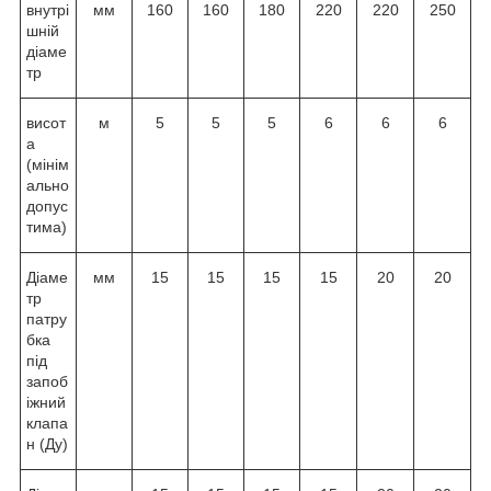
внутрі
мм
160
160
180
220
220
250
шній
діаме
тр
висот
м
5
5
5
6
6
6
а
(мінім
ально
допус
тима)
Діаме
мм
15
15
15
15
20
20
тр
патру
бка
під
запоб
іжний
клапа
н (Ду)