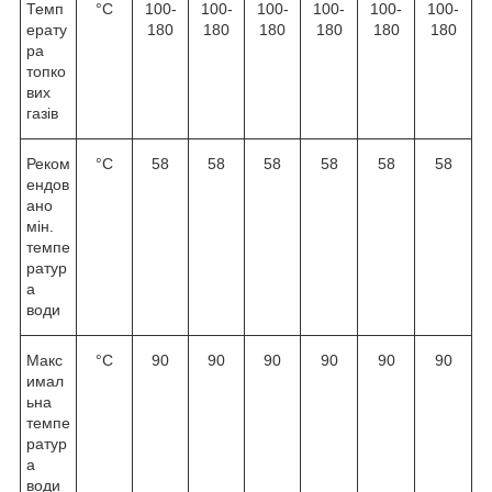
Темп
°C
100-
100-
100-
100-
100-
100-
ерату
180
180
180
180
180
180
ра
топко
вих
газів
Реком
°C
58
58
58
58
58
58
ендов
ано
мін.
темпе
ратур
а
води
Макс
°C
90
90
90
90
90
90
имал
ьна
темпе
ратур
а
води