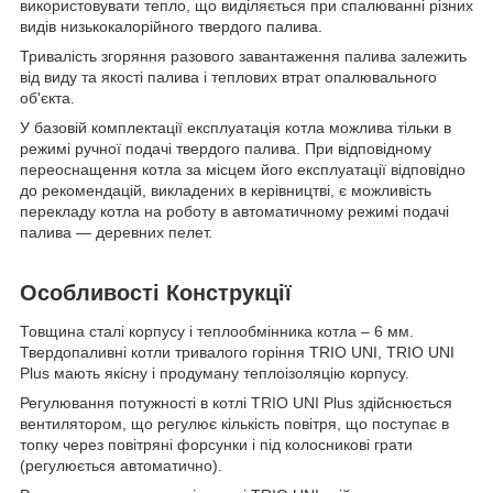
використовувати тепло, що виділяється при спалюванні різних
видів низькокалорійного твердого палива.
Тривалість згоряння разового завантаження палива залежить
від виду та якості палива і теплових втрат опалювального
об'єкта.
У базовій комплектації експлуатація котла можлива тільки в
режимі ручної подачі твердого палива. При відповідному
переоснащення котла за місцем його експлуатації відповідно
до рекомендацій, викладених в керівництві, є можливість
перекладу котла на роботу в автоматичному режимі подачі
палива — деревних пелет.
Особливості Конструкції
Товщина сталі корпусу і теплообмінника котла – 6 мм.
Твердопаливні котли тривалого горіння TRIO UNI, TRIO UNI
Plus мають якісну і продуману теплоізоляцію корпусу.
Регулювання потужності в котлі TRIO UNI Plus здійснюється
вентилятором, що регулює кількість повітря, що поступає в
топку через повітряні форсунки і під колосникові грати
(регулюється автоматично).