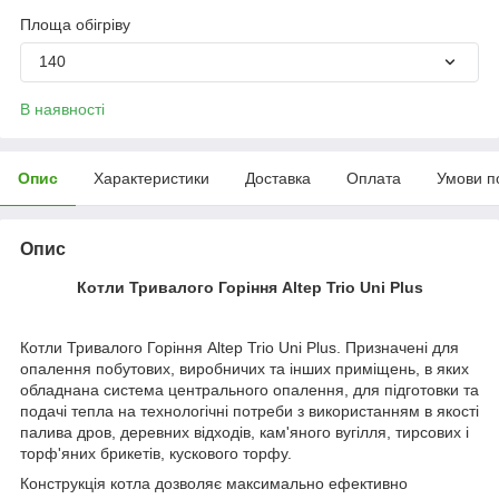
Площа обігріву
140
В наявності
Опис
Характеристики
Доставка
Оплата
Умови п
Опис
Котли Тривалого Горіння Altep Trio Uni Plus
Котли Тривалого Горіння Altep Trio Uni Plus. Призначені для
опалення побутових, виробничих та інших приміщень, в яких
обладнана система центрального опалення, для підготовки та
подачі тепла на технологічні потреби з використанням в якості
палива дров, деревних відходів, кам'яного вугілля, тирсових і
торф'яних брикетів, кускового торфу.
Конструкція котла дозволяє максимально ефективно