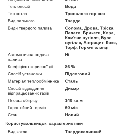
Теплоносій
Вода
Тип котла
Тривалого горіння
Вид пального
Тверде
Види твердого палива
Солома, Дрова, Тріска,
Пелети, Брикети, Кора,
Кам'яне вугілля, Буре
вугілля, Антрацит, Кокс,
Торф, Горючі сланці
Автоматична подача
Ні
палива
Коефіцієнт корисної дії
86 %
Спосіб установки
Підлоговий
Матеріал теплообмінника
Сталь
Спосіб відведення
Димар
відпрацьованих газів
Площа обігріву
140 кв.м
Гарантійний термін
60 міс
Стан
Новий
Користувальницькі характеристики
Вид котла
Твердопаливний