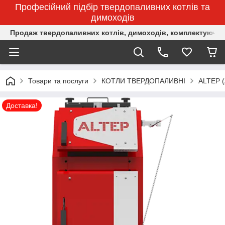
Професійний підбір твердопаливних котлів та
димоходів
Продаж твердопаливних котлів, димоходів, комплектуючих 
Товари та послуги
КОТЛИ ТВЕРДОПАЛИВНІ
ALTEP 
Доставка!