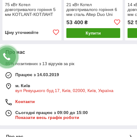
75 кВт Котел
21 кВт Котел
14 к
довготривалого горіння 5
довготривалого горіння 6
довг
мм KOTLANT-КОТЛАНТ
мм сталь Altep Duo Uni
мм с
КГУ-75 С
Plus, Комплект "Ручний"
Plus
53 400
52 
₴
МЕХАНИЧЕСКИМ
РЕГУЛЯТОРОМ ТЯГИ
Ціну уточнюйте
Купити
Про нас
85% позитивних з 13 відгуків за рік
Працює з 14.03.2019
м. Київ
вул Ревуцького буд.17, Київ, 02000, Київ, Україна
Контакти
Сьогодні працює з 09:00 до 15:00
Показати весь графік роботи
Про нас