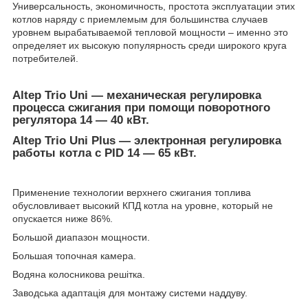
Универсальность, экономичность, простота эксплуатации этих
котлов наряду с приемлемым для большинства случаев
уровнем вырабатываемой тепловой мощности – именно это
определяет их высокую популярность среди широкого круга
потребителей.
Altep Trio Uni — механическая регулировка
процесса сжигания при помощи поворотного
регулятора 14 — 40 кВт.
Altep Trio Uni Plus — электронная регулировка
работы котла с PID 14 — 65 кВт.
Применение технологии верхнего сжигания топлива
обусловливает высокий КПД котла на уровне, который не
опускается ниже 86%.
Большой диапазон мощности.
Большая топочная камера.
Водяна колосникова решітка.
Заводська адаптація для монтажу системи наддуву.