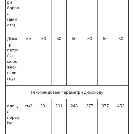
ри
боров
а
(діам
етр)
Діаме
мм
50
50
50
50
50
50
тр
патру
бків
мере
жної
води
(Ду)
Рекомендовані параметри димоходу
площ
см2
201
201
248
377
377
452
а
перер
ізу