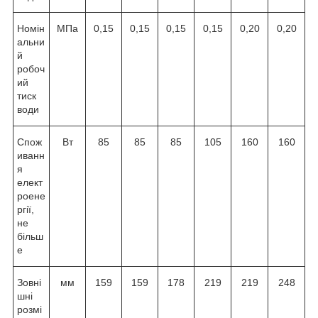
Номін
МПа
0,15
0,15
0,15
0,15
0,20
0,20
альни
й
робоч
ий
тиск
води
Спож
Вт
85
85
85
105
160
160
иванн
я
елект
роене
ргії,
не
більш
е
Зовні
мм
159
159
178
219
219
248
шні
розмі