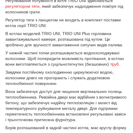
Регулювання потужності в котлі TRIO UNI здійснюється
регулятором тяги
, який забезпечує надходження повітря під
колосникові грати.
Регулятор тяги з ланцюгом не входять в комплект поставки
котла серії TRIO UNI.
В котлах моделей TRIO UNI, TRIO UNI Plus горловина
завантажувальної камери, розташована під кутом. Це
зроблено для зручності завантаження сипучих видів палива.
У нижній частині топки розташовуються водоохолоджувані
колосники. Щоб попередити можливість протікання, в котлах
вони виготовляються з суцільнотягнутих (безшовних)
труб
.
Завдяки постійному охолодженню циркулюючої водою,
колосники довго не прогорають і служать додатковою
теплообмінної поверхнею.
Вона забезпечує доступ для чищення вертикальних полиць
теплообмінника. Ревізійна двері має відбійник з вогнетривкого
бетону, що забезпечує надійну теплоізоляцію і захист від
температурного руйнування металу двері. Для підтримки
герметичність теплообмінника встановлені регульовані завіси
і трьохточкова притискна фурнітура.
Борів розташований в задній частині котла, має круглу форму.