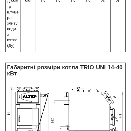
Діаме
мм
15
15
15
15
20
20
тр
штуце
ра
зливу
води
з
котла
(Ду)
Габаритні розміри котла TRIO UNI 14-40
кВт