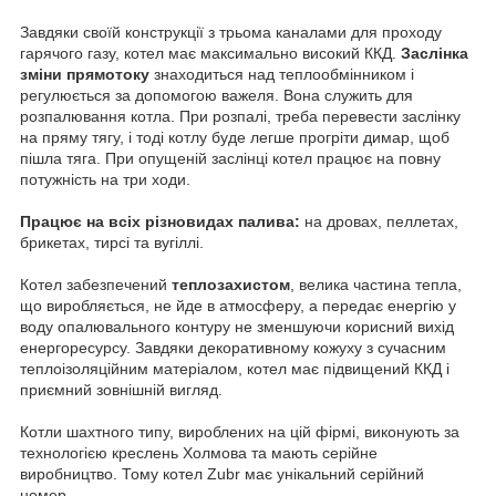
Завдяки своїй конструкції з трьома каналами для проходу
гарячого газу, котел має максимально високий ККД.
Заслінка
зміни прямотоку
знаходиться над теплообмінником і
регулюється за допомогою важеля. Вона служить для
розпалювання котла. При розпалі, треба перевести заслінку
на пряму тягу, і тоді котлу буде легше прогріти димар, щоб
пішла тяга. При опущеній заслінці котел працює на повну
потужність на три ходи.
Працює на всіх різновидах палива:
на дровах, пеллетах,
брикетах, тирсі та вугіллі.
Котел забезпечений
теплозахистом
, велика частина тепла,
що виробляється, не йде в атмосферу, а передає енергію у
воду опалювального контуру не зменшуючи корисний вихід
енергоресурсу. Завдяки декоративному кожуху з сучасним
теплоізоляційним матеріалом, котел має підвищений ККД і
приємний зовнішній вигляд.
Котли шахтного типу, вироблених на цій фірмі, виконують за
технологією креслень Холмова та мають серійне
виробництво. Тому котел Zubr має унікальний серійний
номер.