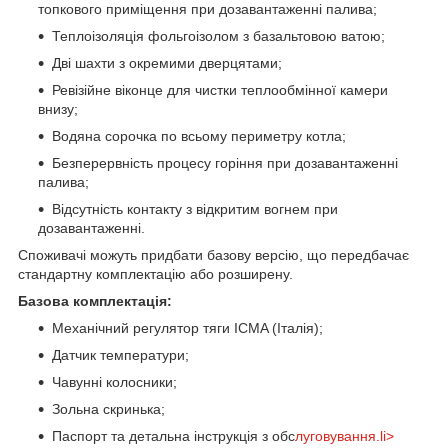
топкового приміщення при дозавантаженні палива;
Теплоізоляція фольгоізолом з базальтовою ватою;
Дві шахти з окремими дверцятами;
Ревізійне віконце для чистки теплообмінної камери
внизу;
Водяна сорочка по всьому периметру котла;
Безперервність процесу горіння при дозавантаженні
палива;
Відсутність контакту з відкритим вогнем при
дозавантаженні.
Споживачі можуть придбати базову версію, що передбачає
стандартну комплектацію або розширену.
Базова комплектація:
Механічний регулятор тяги ICMA (Італія);
Датчик температури;
Чавунні колосники;
Зольна скринька;
Паспорт та детальна інструкція з обс
луговування.li>