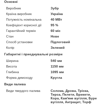
Основні
Виробник
Зубр
Країна виробник
Україна
Потужність номінальна
40 МВт
Коефіцієнт корисної дії
95 %
Гарантійний термін
60 міс
Стан
Нове
Спосіб установки
Підлоговий
Колір
Зелений
Габаритні і приєднувальні розміри
Ширина
540 мм
Висота
1150 мм
Глибина
1095 мм
Форма димоходу
Кругла
Види палива
Види твердого палива
Солома, Дрова, Тріска,
Тирса, Пелети, Брикети,
Кора, Кам'яне вугілля, Буре
вугілля, Антрацит, Торф