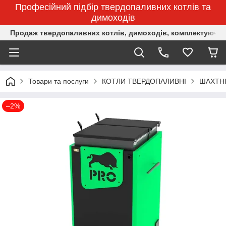
Професійний підбір твердопаливних котлів та
димоходів
Продаж твердопаливних котлів, димоходів, комплектуючих 
Товари та послуги
КОТЛИ ТВЕРДОПАЛИВНІ
ШАХТНІ
–2%