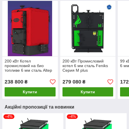
200 кВт Котел
200 кВт Промисловий
99 к
промисловий на био
котел 6 мм сталь Feniks
6 мм
топливе 6 мм сталь Altep
Серия M plus
Bio Uni
238 800
279 080
172
₴
₴
Купити
Купити
Акційні пропозиції та новинки
–4%
–4%