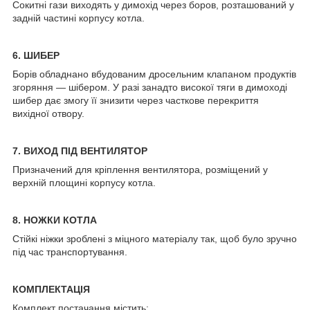
Сокитні гази виходять у димохід через боров, розташований у
задній частині корпусу котла.
6. ШИБЕР
Борів обладнано вбудованим дросельним клапаном продуктів
згоряння — шібером. У разі занадто високої тяги в димоході
шибер дає змогу її знизити через часткове перекриття
вихідної отвору.
7. ВИХОД ПІД ВЕНТИЛЯТОР
Призначений для кріплення вентилятора, розміщений у
верхній площині корпусу котла.
8. НОЖКИ КОТЛА
Стійкі ніжки зроблені з міцного матеріалу так, щоб було зручно
під час транспортування.
КОМПЛЕКТАЦІЯ
Комплект постачання містить: