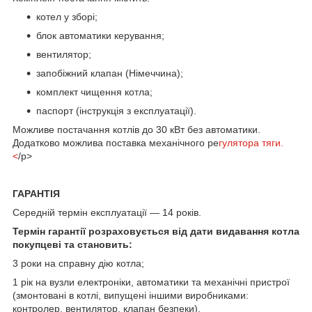
котел у зборі;
блок автоматики керування;
вентилятор;
запобіжний клапан (Німеччина);
комплект чищення котла;
паспорт (інструкція з експлуатації).
Можливе постачання котлів до 30 кВт без автоматики.
Додатково можлива поставка механічного ре
гулятора тяги.
<
/p>
ГАРАНТІЯ
Середній термін експлуатації — 14 років.
Термін гарантії розраховується від дати видавання котла
покупцеві та становить:
3 роки на справну дію котла;
1 рік на вузли електроніки, автоматики та механічні пристрої
(змонтовані в котлі, випущені іншими виробниками:
контролер, вентилятор, клапан безпеки).