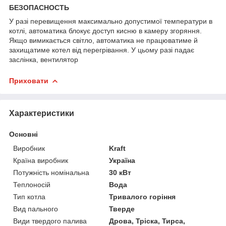
БЕЗОПАСНОСТЬ
У разі перевищення максимально допустимої температури в
котлі, автоматика блокує доступ кисню в камеру згоряння.
Якщо вимикається світло, автоматика не працюватиме й
захищатиме котел від перегрівання. У цьому разі падає
заслінка, вентилятор
Приховати
Характеристики
Основні
Виробник
Kraft
Країна виробник
Україна
Потужність номінальна
30 кВт
Теплоносій
Вода
Тип котла
Тривалого горіння
Вид пального
Тверде
Види твердого палива
Дрова, Тріска, Тирса,