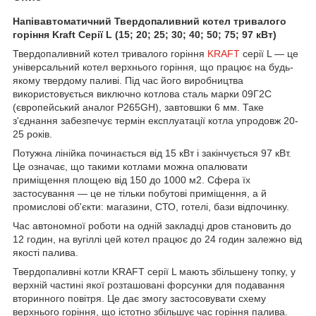
Напівавтоматичний Твердопаливний котел тривалого
горіння Kraft Серії L (15; 20; 25; 30; 40; 50; 75; 97 кВт)
Твердопаливний котел тривалого горіння
KRAFT
серії L — це
універсальний котел верхнього горіння, що працює на будь-
якому твердому паливі. Під час його виробництва
використовується виключно котлова сталь марки 09Г2С
(європейський аналог P265GH), завтовшки 6 мм. Таке
з'єднання забезпечує термін експлуатації котла упродовж 20-
25 років.
Потужна лінійка починається від 15 кВт і закінчується 97 кВт.
Це означає, що такими котлами можна опалювати
приміщення площею від 150 до 1000 м2. Сфера їх
застосування — це не тільки побутові приміщення, а й
промислові об'єкти: магазини, СТО, готелі, бази відпочинку.
Час автономної роботи на одній закладці дров становить до
12 годин, на вугіллі цей котел працює до 24 годин залежно від
якості палива.
Твердопаливні котли KRAFT серії L мають збільшену топку, у
верхній частині якої розташовані форсунки для подавання
вторинного повітря. Це дає змогу застосовувати схему
верхнього горіння, що істотно збільшує час горіння палива.