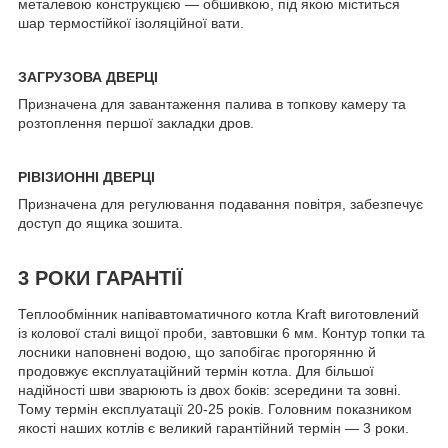
металевою конструкцією — обшивкою, під якою міститься
шар термостійкої ізоляційної вати.
ЗАГРУЗОВА ДВЕРЦІ
Призначена для завантаження палива в топкову камеру та
розтоплення першої закладки дров.
РІВІЗИОННІ ДВЕРЦІ
Призначена для регулювання подавання повітря, забезпечує
доступ до ящика зошита.
3 РОКИ ГАРАНТІЇ
Теплообмінник напівавтоматичного котла Kraft виготовлений
із колової сталі вищої проби, завтовшки 6 мм. Контур топки та
лосники наповнені водою, що запобігає прогорянню й
продовжує експлуатаційний термін котла. Для більшої
надійності шви зварюють із двох боків: зсередини та зовні.
Тому термін експлуатації 20-25 років. Головним показником
якості наших котлів є великий гарантійний термін — 3 роки.