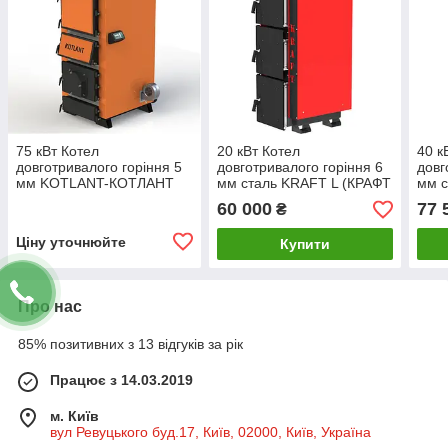
75 кВт Котел
20 кВт Котел
40 к
довготривалого горіння 5
довготривалого горіння 6
довг
мм KOTLANT-КОТЛАНТ
мм сталь KRAFT L (КРАФТ
мм с
КГУ-75 С
Л) з автоматикою
Л) з
60 000
77 
₴
МЕХАНИЧЕСКИМ
РЕГУЛЯТОРОМ ТЯГИ
Ціну уточнюйте
Купити
Про нас
85% позитивних з 13 відгуків за рік
Працює з 14.03.2019
м. Київ
вул Ревуцького буд.17, Київ, 02000, Київ, Україна