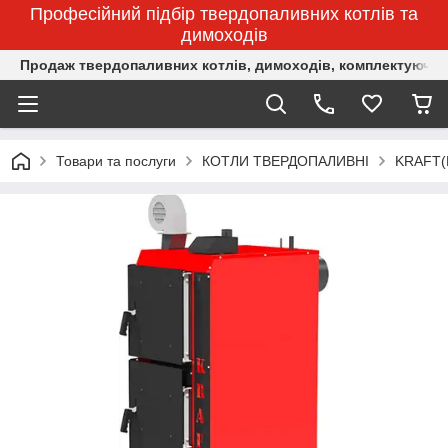
Професійний підбір твердопаливних котлів та
димоходів
Продаж твердопаливних котлів, димоходів, комплектуючих 
Товари та послуги
КОТЛИ ТВЕРДОПАЛИВНІ
KRAFT(