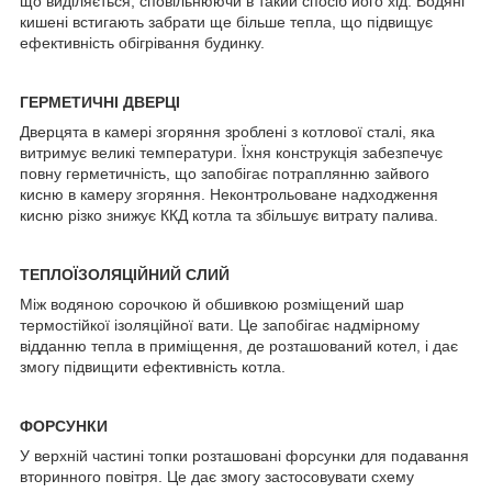
що виділяється, сповільнюючи в такий спосіб його хід. Водяні
кишені встигають забрати ще більше тепла, що підвищує
ефективність обігрівання будинку.
ГЕРМЕТИЧНІ ДВЕРЦІ
Дверцята в камері згоряння зроблені з котлової сталі, яка
витримує великі температури. Їхня конструкція забезпечує
повну герметичність, що запобігає потраплянню зайвого
кисню в камеру згоряння. Неконтрольоване надходження
кисню різко знижує ККД котла та збільшує витрату палива.
ТЕПЛОЇЗОЛЯЦІЙНИЙ СЛИЙ
Між водяною сорочкою й обшивкою розміщений шар
термостійкої ізоляційної вати. Це запобігає надмірному
відданню тепла в приміщення, де розташований котел, і дає
змогу підвищити ефективність котла.
ФОРСУНКИ
У верхній частині топки розташовані форсунки для подавання
вторинного повітря. Це дає змогу застосовувати схему