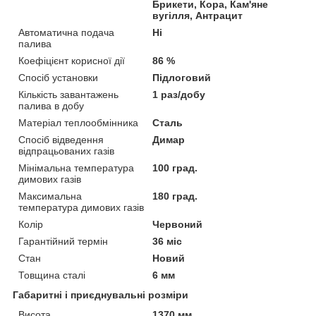
Брикети, Кора, Кам'яне
вугілля, Антрацит
Автоматична подача
Ні
палива
Коефіцієнт корисної дії
86 %
Спосіб установки
Підлоговий
Кількість завантажень
1 раз/добу
палива в добу
Матеріал теплообмінника
Сталь
Спосіб відведення
Димар
відпрацьованих газів
Мінімальна температура
100 град.
димових газів
Максимальна
180 град.
температура димових газів
Колір
Червоний
Гарантійний термін
36 міс
Стан
Новий
Товщина сталі
6 мм
Габаритні і приєднувальні розміри
Висота
1370 мм