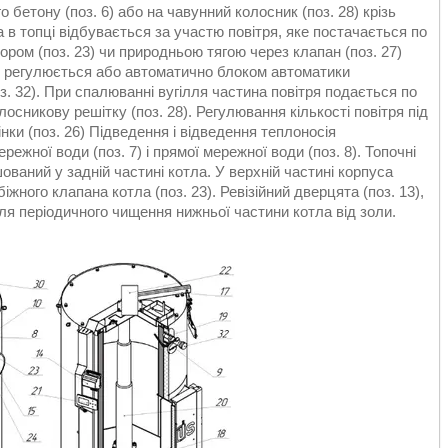
 бетону (поз. 6) або на чавунний колосник (поз. 28) крізь
 в топці відбувається за участю повітря, яке постачається по
ором (поз. 23) чи природньою тягою через клапан (поз. 27)
я, регулюється або автоматично блоком автоматики
з. 32). При спалюванні вугілля частина повітря подається по
лосникову решітку (поз. 28). Регулювання кількості повітря під
ки (поз. 26) Підведення і відведення теплоносія
ежної води (поз. 7) і прямої мережної води (поз. 8). Топочні
шований у задній частині котла. У верхній частині корпуса
ного клапана котла (поз. 23). Ревізійний дверцята (поз. 13),
для періодичного чищення нижньої частини котла від золи.