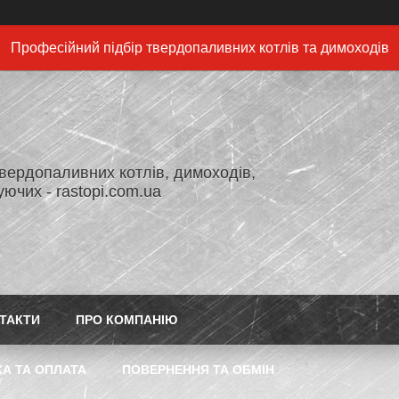
Професійний підбір твердопаливних котлів та димоходів
вердопаливних котлів, димоходів,
ючих - rastopi.com.ua
ТАКТИ
ПРО КОМПАНІЮ
А ТА ОПЛАТА
ПОВЕРНЕННЯ ТА ОБМІН