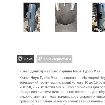
Опис
Характеристики
Котел довготривалого горіння Neus Турбо Max
Котел Неус Турбо Max
- оновлена версія моделі Неу
збільшений термін експлуатації котла з 10 до 15 рок
кВт, 50, 75 кВт.
Котли Neus Turbo призначені для оп
обладнана система центрального опалення, для підго
використанням в якості палива дров, деревних відход
тривалості згоряння разового завантаження палива б