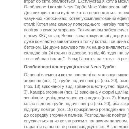
втрат об'єкта опалюється. Експлуатація котла можл
Особливості котлів Neus Турбо Max: Універсальний ко
Для використання вугілля котел переводиться в режи
чавунних колосниках; Котел укомплектований ефект
сталі; Котел має камеру попереднього нагріву повіт
повітря в камеру згорання. Таким чином забезпечує
цілому ККД котла; Верхні завантажувальні дверцята
дуже компактно завантажити топку котла; Товщина 
бетоном. Це дуже важливо так як на дно виявляється
складає від 24 годин на дровах, та від 48 годин на 
товстий шар ізоляції - 5 см; Гарантія на котел - 5 рокі
Особливості конструкції котла Neus Турбо:
Основні елементи котла наведені на малюнку нижче
згоряння (поз. 1), труби подачі повітря (поз. 20), роз
(поз. 18) виконаної у виді зрізаної шестикутної пірам
3). Камера згоряння (поз. 1) виконана у формі цилінд
зовнішнім циліндром заповнена водою (поз. 2). Камера
котла вздовж труби подачі повітря (поз. 20), яка зак
підігріву повітря (поз. 18) прикріплено розподільник 
до осередку згоряння палива. Розподільник повітря 
опускається вниз котла разом з палаючим паливом. 
і гарантія на нього не розповсюджується. В залежно