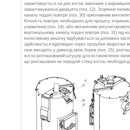
завантажується на дно котла, виконане з жароміцного
завантажувальні дверцята (поз. 12). Згоряння палива
каналу подачі повітря (поз. 30) припливним вентилят
Кількість повітря, необхідного для процесу згорянн
управління (поз. 14), або механічним регулятором(по
вертикальному каналу подачі повітря (поз. 31) під ко
колосникову решітку відбувається за допомого заслін
здійснюється відповідно через патрубки зворотної мер
гази виходять у димохід крізь боров (поз. 15), розта
котла розташований штуцер для встановлення запобіж
що розташовані на передній стінці котла, необхідні 