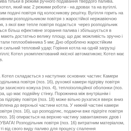
ива тільки в режимі ручного подавання твердого палива.
тел, який має 2 режими роботи - на дровах та на вугіллі.
м подачі повітря під колосникову решітку. Вугілля горить на
ивним розподільником повітря з жаростійкої нержавіючою
ря, з якої вже тепле повітря подається через розподільник
ться більш ефективне згорання палива і збільшується в
 мають достатньо велику площу, що дає можливість зручно і
стали теплообмінника 5 мм; Дно оброблено жаростійким
 сильний тепловий удар; Горіння котла на одній загрузці
вугіллі; Котел укомплектований якісної автоматикою; Котел має
в.
. Котел складається з наступних основних частин: Камери
подільника повітря (поз. 16), рухомої камери підігріву повітря
іди захисного кожуха (поз. 4), теплоізоляційної оболонки (поз.
ра, що має подвійну стінку. Порожнина між внутрішнім і
 підігріву повітря (поз. 18) може вільно рухатися вверх вниз
ріплена до верхньої частини котла. У нижній частині камери
повітря (поз. 16), що розподіляє, подаючи вже підігріте повітря
(поз. 16) опирається на верхню частину завантажених дров і
УВАГА! Розподільник повітря (поз. 16) витратним матеріалом,
сті від свого виду паливо для процесу спалення