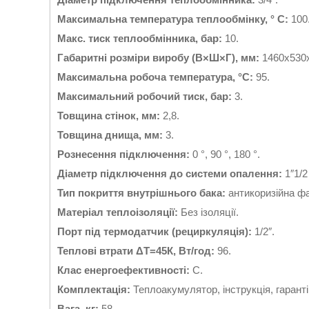
Максимальна температура теплообмінку, ° C:
100
Макс. тиск теплообмінника, бар:
10.
Габаритні розміри виробу (В×Ш×Г), мм:
1460х530х
Максимальна робоча температура, °C:
95.
Максимальний робочий тиск, бар:
3.
Товщина стінок, мм:
2,8.
Товщина днища, мм:
3.
Рознесення підключення:
0 °, 90 °, 180 °.
Діаметр підключення до системи опалення:
1″1/2
Тип покриття внутрішнього бака:
антикоризійна ф
Матеріал теплоізоляції:
Без ізоляції.
Порт під термодатчик (рециркуляція):
1/2″.
Теплові втрати ΔT=45К, Вт/год:
96.
Клас енергоефективності:
C.
Комплектація:
Теплоакумулятор, інструкція, гаранті
Вага, кг:
58.