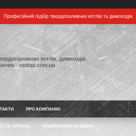
Професійний підбір твердопаливних котлів та димоходів
вердопаливних котлів, димоходів,
ючих - rastopi.com.ua
ТАКТИ
ПРО КОМПАНІЮ
А ТА ОПЛАТА
ПОВЕРНЕННЯ ТА ОБМІН