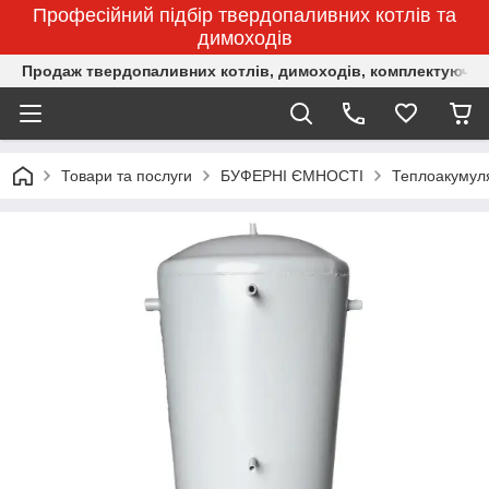
Професійний підбір твердопаливних котлів та
димоходів
Продаж твердопаливних котлів, димоходів, комплектуючих 
Товари та послуги
БУФЕРНІ ЄМНОСТІ
Теплоакумул