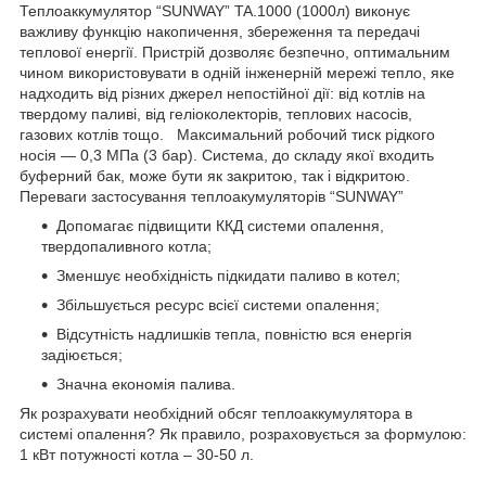
Теплоаккумулятор “SUNWAY” TA.1000 (1000л) виконує
важливу функцію накопичення, збереження та передачі
теплової енергії. Пристрій дозволяє безпечно, оптимальним
чином використовувати в одній інженерній мережі тепло, яке
надходить від різних джерел непостійної дії: від котлів на
твердому паливі, від геліоколекторів, теплових насосів,
газових котлів тощо. Максимальний робочий тиск рідкого
носія — 0,3 МПа (3 бар). Система, до складу якої входить
буферний бак, може бути як закритою, так і відкритою.
Переваги застосування теплоакумуляторів “SUNWAY”
Допомагає підвищити ККД системи опалення,
твердопаливного котла;
Зменшує необхідність підкидати паливо в котел;
Збільшується ресурс всієї системи опалення;
Відсутність надлишків тепла, повністю вся енергія
задіюється;
Значна економія палива.
Як розрахувати необхідний обсяг теплоаккумулятора в
системі опалення? Як правило, розраховується за формулою:
1 кВт потужності котла – 30-50 л.