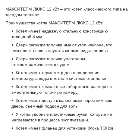
МАКСИТЕРМ ЛЮКС 12 кВт – это котел классического типа на
твердом топливе.
Преимущества котла МАКСИТЕРМ ЛЮКС 12 кВт:
Котел имеет надежную стальную конструкцию
толщиной
4 мм
.
Двери загрузки топлива имеют угол наклона, что
позволяет легко загружать мелкие виды топлива.
Двери загрузки топлива уплотнены
стеклокерамическим шнуром.
Котел имеет термометр для определения
температуры воды в котле и системе отопления
Котел имеет компактные габаритные размеры и
вместительную топочную камеру.
Котел имеет доступ к колосникам через нижнюю
дверь, съёмный поддон для золы.
У котла удобные пластиковые ручки, которые не
нагреваются в процессе эксплуатации.
Котел имеет фланец для установки блока ТЭНов.