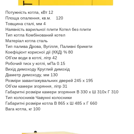
Потужність котла, кВт 12
Площа опалення, кв.м. 120
Товщина сталі, мм 4
Наявність варильної плити Котел без плити
Тип котла Комбінований котел
Матеріал котла сталь
Тип палива Дрова, Вугілля, Паливні брикети
Коефіцієнт корисної дії (ККД) % 80
Об'єм води в котлі, літр 42
Робочий тиск у котлі, мПа 0.15
Вихід димоходу Круглий димохід
Діаметр димоходу, мм 130
Розміри завантажувальних дверей 245 x 195
Об'єм камери згоряння, літр 31
Габаритні розміри камери згоряння В 330 х Ш 310х Г 310
Тип колосників Чавунні колосники
Габаритні розміри котла В 865 х Ш 485 х Г 660
Вага котла, кг 100