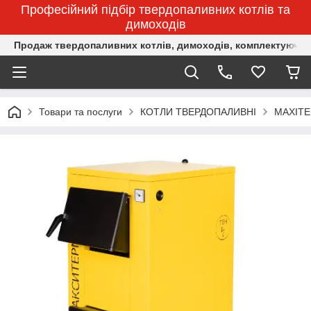
Професійний підбір твердопаливних котлів та
димоходів
Продаж твердопаливних котлів, димоходів, комплектуючих 
Товари та послуги
КОТЛИ ТВЕРДОПАЛИВНІ
MAXITE