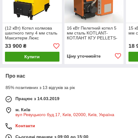
(12 кВт) Котел холмова
16 кВт Пелетний котел 5
15 к
шахтного типу 4 мм сталь
мм сталь KOTLANT-
мм с
Макситерм Люкс
КОТЛАНТ КГУ PELLETS-
16 С ГОРЕЛКОЙ OXI
33 900
18 
₴
Ціну уточнюйте
Купити
Про нас
85% позитивних з 13 відгуків за рік
Працює з 14.03.2019
м. Київ
вул Ревуцького буд.17, Київ, 02000, Київ, Україна
Контакти
Сьогодні працює з 09:00 до 15:00