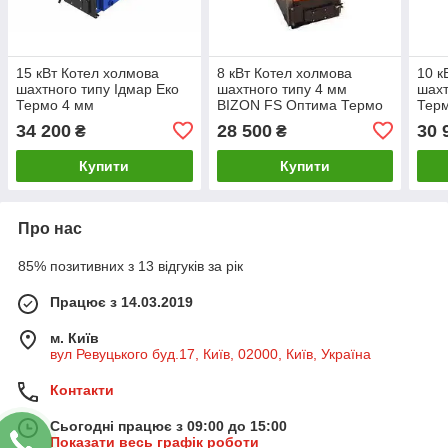
15 кВт Котел холмова
8 кВт Котел холмова
10 к
шахтного типу Ідмар Еко
шахтного типу 4 мм
шахт
Термо 4 мм
BIZON FS Оптима Термо
Тер
34 200
28 500
30 
₴
₴
Купити
Купити
Про нас
85% позитивних з 13 відгуків за рік
Працює з 14.03.2019
м. Київ
вул Ревуцького буд.17, Київ, 02000, Київ, Україна
Контакти
Сьогодні працює з 09:00 до 15:00
Показати весь графік роботи