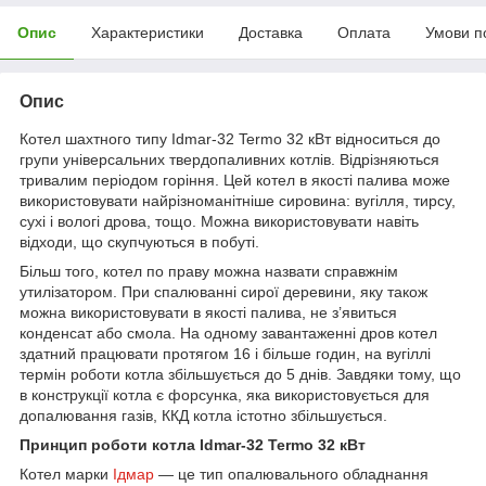
Опис
Характеристики
Доставка
Оплата
Умови п
Опис
Котел шахтного типу Idmar-32 Termo 32 кВт відноситься до
групи універсальних твердопаливних котлів. Відрізняються
тривалим періодом горіння. Цей котел в якості палива може
використовувати найрізноманітніше сировина: вугілля, тирсу,
сухі і вологі дрова, тощо. Можна використовувати навіть
відходи, що скупчуються в побуті.
Більш того, котел по праву можна назвати справжнім
утилізатором. При спалюванні сирої деревини, яку також
можна використовувати в якості палива, не з’явиться
конденсат або смола. На одному завантаженні дров котел
здатний працювати протягом 16 і більше годин, на вугіллі
термін роботи котла збільшується до 5 днів. Завдяки тому, що
в конструкції котла є форсунка, яка використовується для
допалювання газів, ККД котла істотно збільшується.
Принцип роботи котла Idmar-32 Termo 32 кВт
Котел марки
Ідмар
— це тип опалювального обладнання