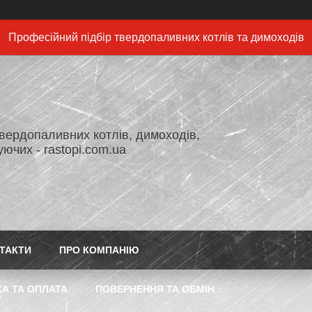
Професійний підбір твердопаливних котлів та димоходів
вердопаливних котлів, димоходів,
ючих - rastopi.com.ua
ТАКТИ
ПРО КОМПАНІЮ
А ТА ОПЛАТА
ПОВЕРНЕННЯ ТА ОБМІН