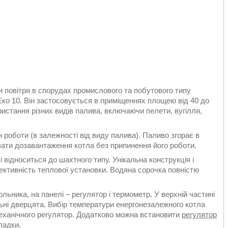
и повітря в спорудах промислового та побутового типу
ко 10. Він застосовується в приміщеннях площею від 40 до
истання різних видів палива, включаючи пелети, вугілля,
 роботи (в залежності від виду палива). Паливо згорає в
вати дозавантаження котла без припинення його роботи.
відноситься до шахтного типу. Унікальна конструкція і
ктивність теплової установки. Водяна сорочка повністю
льника, на панелі – регулятор і термометр. У верхній частині
ьні дверцята. Вибір температури енергонезалежного котла
еханічного регулятор. Додатково можна встановити
регулятор
ладки.