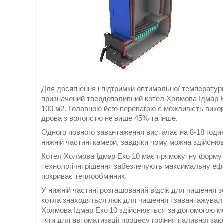
Для досягнення і підтримки оптимальної температур
призначений твердопаливний котел Холмова
Ідмар
Е
100 м2. Головною його перевагою є можливість викор
дрова з вологістю не вище 45% та інше.
Одного повного завантаження вистачає на 8-18 годин
нижній частині камери, завдяки чому можна здійсню
Котел Холмова Ідмар Еко 10 має прямокутну форму і 
технологічні рішення забезпечують максимальну ефе
покриває теплообмінник.
У нижній частині розташований відсік для чищення зо
котла знаходяться люк для чищення і завантажувал
Холмова Ідмар Еко 10 здійснюється за допомогою м
тяги
для автоматизації процесу горіння паливної зак