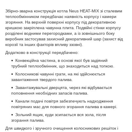
Збірно-зварна конструкція котла Neus HEAT-MIX зі сталевим
теплообмінником передбачає наявність корпусу і камери
згоряння. На верхній поверхні корпусу під декоративною
кришкою закріплена чавунна плита. Подвійні стінки корпусу
розділені водними перегородками, а із зовнішнього боку
виробник застосував захисний декоративний шар (захист від
корозії та інших факторів впливу ззовні).
Додатково в конструкції передбачено:
Конвекційна частина, в основі якої був задіяний
трубний теплообмінник, що знаходиться над топкою.
Колосникові чавунні грати, на які здійснюється
завантаження твердого палива.
Завантажувальні дверцята, через які відбувається
поповнення необхідних запасів палива.
Канали подачі повітря забезпечують надходження
повітряних мас для повного згорання палива в камері.
Зольний ящик, куди зсипається вся зола, після
згорання палива.
Для швидкого і зручного очищення колосникових решіток і