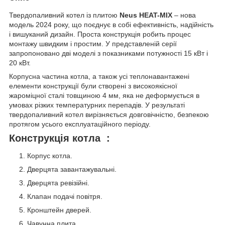
Твердопаливний котел із плитою
Neus HEAT-MIX
– нова
модель 2024 року, що поєднує в собі ефективність, надійність
і вишуканий дизайн. Проста конструкція робить процес
монтажу швидким і простим. У представленій серії
запропоновано дві моделі з показниками потужності 15 кВт і
20 кВт.
Корпусна частина котла, а також усі теплонавантажені
елементи конструкції були створені з високоякісної
жароміцної сталі товщиною 4 мм, яка не деформується в
умовах різких температурних перепадів. У результаті
твердопаливний котел вирізняється довговічністю, безпекою
протягом усього експлуатаційного періоду.
Конструкція котла
:
Корпус котла.
Дверцята завантажувальні.
Дверцята ревізійні.
Клапан подачі повітря.
Кронштейн дверей.
Чавунна плита.