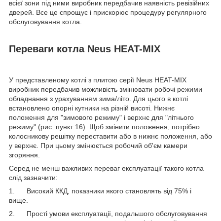
всієї зони під ними виробник передбачив наявність ревізійних
дверей. Все це спрощує і прискорює процедуру регулярного
обслуговування котла.
Переваги котла Neus HEAT-MIX
У представленому котлі з плитою серії Neus HEAT-MIX
виробник передбачив можливість змінювати робочі режими
обладнання з урахуванням зима/літо. Для цього в котлі
встановлено опорні кутники на різній висоті. Нижнє
положення для "зимового режиму" і верхнє для "літнього
режиму" (рис. пункт 16). Щоб змінити положення, потрібно
колосникову решітку переставити або в нижнє положення, або
у верхнє. При цьому змінюється робочий об'єм камери
згоряння.
Серед не менш важливих переваг експлуатації такого котла
слід зазначити:
1. Високий ККД, показники якого становлять від 75% і
вище.
2. Прості умови експлуатації, подальшого обслуговування