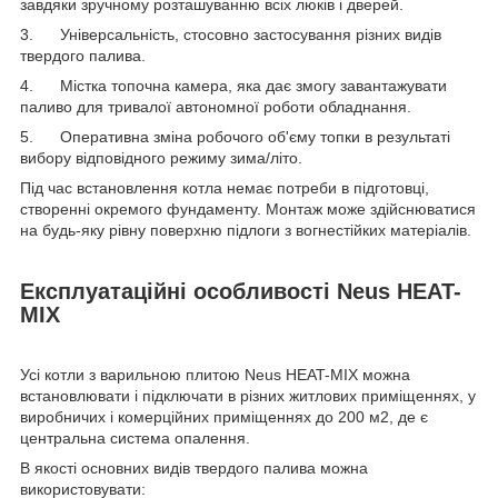
завдяки зручному розташуванню всіх люків і дверей.
3. Універсальність, стосовно застосування різних видів
твердого палива.
4. Містка топочна камера, яка дає змогу завантажувати
паливо для тривалої автономної роботи обладнання.
5. Оперативна зміна робочого об'єму топки в результаті
вибору відповідного режиму зима/літо.
Під час встановлення котла немає потреби в підготовці,
створенні окремого фундаменту. Монтаж може здійснюватися
на будь-яку рівну поверхню підлоги з вогнестійких матеріалів.
Експлуатаційні особливості Neus HEAT-
MIX
Усі котли з варильною плитою Neus HEAT-MIX можна
встановлювати і підключати в різних житлових приміщеннях, у
виробничих і комерційних приміщеннях до 200 м2, де є
центральна система опалення.
В якості основних видів твердого палива можна
використовувати: