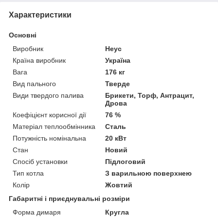
Характеристики
Основні
Виробник
Неус
Країна виробник
Україна
Вага
176 кг
Вид пального
Тверде
Види твердого палива
Брикети, Торф, Антрацит,
Дрова
Коефіцієнт корисної дії
76 %
Матеріал теплообмінника
Сталь
Потужність номінальна
20 кВт
Стан
Новий
Спосіб установки
Підлоговий
Тип котла
З варильною поверхнею
Колір
Жовтий
Габаритні і приєднувальні розміри
Форма димаря
Кругла