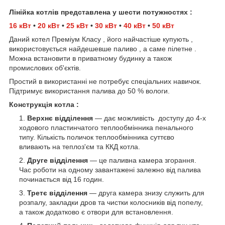
Лінійка котлів представлена у шести потужностях :
16 кВт
•
20 кВт
•
25 кВт
•
30 кВт
•
40 кВт
•
50 кВт
Даний котел Преміум Класу , його найчастіше купують ,
використовується найдешевше паливо , а саме пілетне .
Можна встановити в приватному будинку а також
промислових об'єктів.
Простий в використанні не потребує спеціальних навичок.
Підтримує використання палива до 50 % вологи.
Конструкція котла :
Верхнє відділення
— дає можливість доступу до 4-х
ходового пластинчатого теплообмінника пенального
типу. Кількість поличок теплообмінника суттєво
вливають на теплоз'єм та ККД котла.
Друге відділення
— це паливна камера згорання.
Час роботи на одному завантажені залежно від палива
починається від 16 годин.
Третє відділення
— друга камера знизу служить для
розпалу, закладки дров та чистки колосників від попелу,
а також додатково є отвори для встановлення.