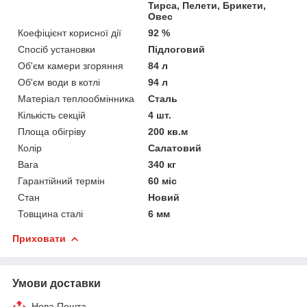
Тирса, Пелети, Брикети,
Овес
Коефіцієнт корисної дії
92 %
Спосіб установки
Підлоговий
Об'єм камери згоряння
84 л
Об'єм води в котлі
94 л
Матеріал теплообмінника
Сталь
Кількість секцій
4 шт.
Площа обігріву
200 кв.м
Колір
Салатовий
Вага
340 кг
Гарантійний термін
60 міс
Стан
Новий
Товщина сталі
6 мм
Приховати
Умови доставки
Нова Пошта