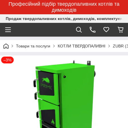
Професійний підбір твердопаливних котлів та
димоходів
Продаж твердопаливних котлів, димоходів, комплектуючих 
Товари та послуги
КОТЛИ ТВЕРДОПАЛИВНІ
ZUBR (
–3%