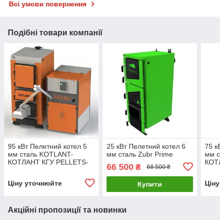
Всі умови повернення
Подібні товари компанії
95 кВт Пелетний котел 5
25 кВт Пелетний котел 6
75 к
мм сталь KOTLANT-
мм сталь Zubr Prime
мм 
КОТЛАНТ КГУ PELLETS-
КОТ
66 500
₴
68 500 ₴
95 С ГОРЕЛКОЙ OXI
75 
Ціну уточнюйте
Цін
Купити
Акційні пропозиції та новинки