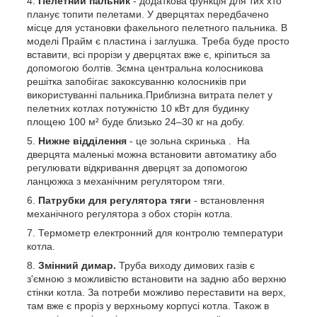
Пелетний пальник
- додаткова функція для тих хто
планує топити пелетами. У дверцятах передбачено
місце для установки факельного пелетного пальника. В
моделі Прайм є пластина і заглушка. Треба буде просто
вставити, всі прорізи у дверцятах вже є, кріпиться за
допомогою болтів. Зємна центральна колосникова
решітка запобігає закоксуванню колосників при
використуванні пальника.Приблизна витрата пелет у
пелетних котлах потужністю 10 кВт для будинку
площею 100 м² буде близько 24–30 кг на добу.
Нижне відділення
- це зольна скринька . На
дверцята маленькі можна встановити автоматику або
регулювати відкривання дверцят за допомогою
ланцюжка з механічним регулятором тяги.
Патрубки для регулятора тяги
- встановлення
механічного регулятора з обох сторін котла.
Термометр електронний для контролю температури
котла.
Змінний димар.
Труба виходу димових газів є
з'ємною з можливістю встановити на задню або верхню
стінки котла. За потреби можливо переставити на верх,
там вже є проріз у верхньому корпусі котла. Також в