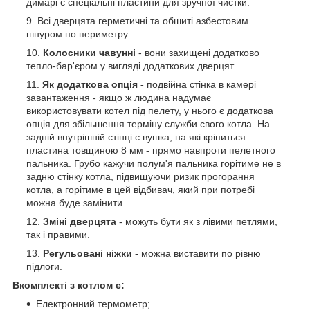
димарі є спеціальні пластини для зручної чистки.
Всі дверцята герметичні та обшиті азбестовим
шнуром по периметру.
Колосники чавунні
- вони захищені додатково
тепло-бар'єром у вигляді додаткових дверцят.
Як додаткова опція -
подвійна стінка в камері
завантаження - якщо ж людина надумає
використовувати котел під пелету, у нього є додаткова
опція для збільшення терміну служби свого котла. На
задній внутрішній стінці є вушка, на які кріпиться
пластина товщиною 8 мм - прямо навпроти пелетного
пальника. Грубо кажучи полум'я пальника горітиме не в
задню стінку котла, підвищуючи ризик прогорання
котла, а горітиме в цей відбивач, який при потребі
можна буде замінити.
Зміні дверцята
- можуть бути як з лівими петлями,
так і правими.
Регульовані ніжки
- можна виставити по рівню
підлоги.
Вкомплекті з котлом є:
Електронний термометр;