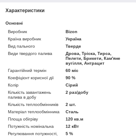
Характеристики
Основні
Виробник
Bizon
Країна виробник
Україна
Вид пального
Тверде
Види твердого палива
Дрова, Тріска, Тирса,
Пелети, Брикети, Кам'яне
вугілля, Антрацит
Гарантійний термін
60 міс
Коефіцієнт корисної дії
90 %
Колір
Сірий
Кількість завантажень
2 раз/добу
палива в добу
Кількість теплообмінників
2 шт.
Матеріал теплообмінника
Сталь
Площа обігріву
120 кв.м
Потужність номінальна
12 кВт
Регулювання потужності,
5 %