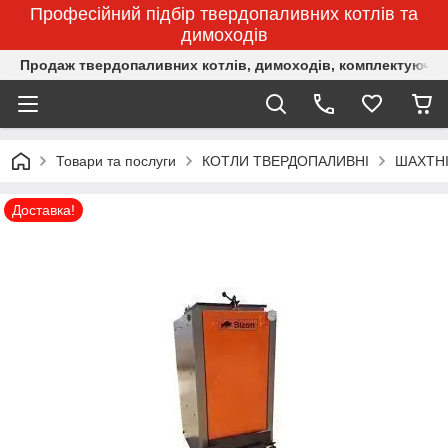
Професійний підбір твердопаливних котлів та
димоходів
Продаж твердопаливних котлів, димоходів, комплектуючих 
Товари та послуги
КОТЛИ ТВЕРДОПАЛИВНІ
ШАХТНІ
Доставка!