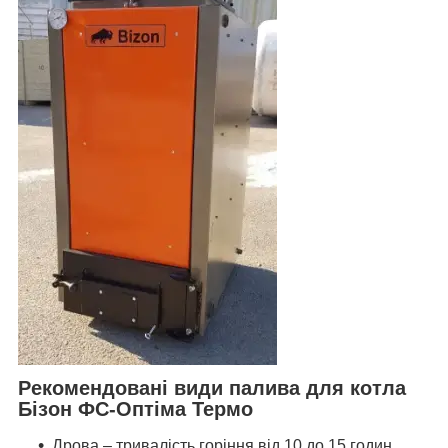
Рекомендовані види палива для котла
Бізон ФС-Оптіма Термо
Дрова – тривалість горіння від 10 до 15 годин.