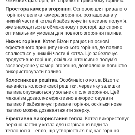
ключових факторів, які сприяють тривалому горінню:
Простора камера згоряння
. Основою для тривалого
горіння є велика камера згоряння, розташована у
нижній частині котла й забезпечує інтенсивне полум'я,
яке знаходиться в обмеженому просторі, що сприяє
оптимальним умовам для повного згоряння палива.
Нижнє горіння
. Котел Бізон працює на основі
ефективного принципу нижнього горіння, де паливо
спалюється у нижній частині котла. Це забезпечує
продуктивне горіння, оскільки інтенсивне полум'я
зосереджене у камері згоряння, дозволяючи повністю
використовувати паливо.
Колосникова решітка
. Особливістю котла Bizon є
наявність колосникової решітки, через яку залишки
палива опускаються у зольник після згоряння. Цей
механізм дозволяє ефективно використовувати
паливо й забезпечує тривале горіння, оскільки нове
паливо можна дозавантажити зверху.
Ефективне використання тепла
. Котел використовує
верхню частину котла для нагрівання води та
теплоносія. Тепло, що утворюється під час горіння