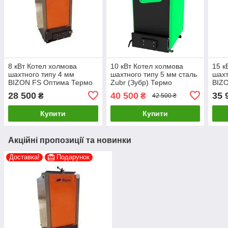
8 кВт Котел холмова
10 кВт Котел холмова
15 к
шахтного типу 4 мм
шахтного типу 5 мм сталь
шахт
BIZON FS Оптима Термо
Zubr (Зубр) Термо
BIZ
(утеплений)
28 500
40 500
35 
₴
₴
42 500 ₴
Купити
Купити
Акційні пропозиції та новинки
Доставка!
Подарунок