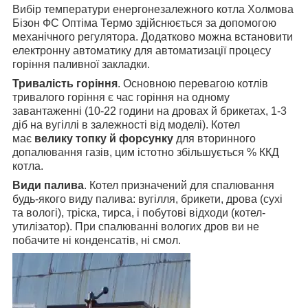
Вибір температури енергонезалежного котла Холмова
Бізон ФС Оптіма Термо здійснюється за допомогою
механічного регулятора. Додатково можна встановити
електронну автоматику для автоматизації процесу
горіння паливної закладки.
Тривалість горіння
. Основною перевагою котлів
тривалого горіння є час горіння на одному
завантаженні (10-22 години на дровах й брикетах, 1-3
діб на вугіллі в залежності від моделі). Котел
має
велику топку й форсунку
для вторинного
допалювання газів, цим істотно збільшується % ККД
котла.
Види палива
. Котел призначений для спалювання
будь-якого виду палива: вугілля, брикети, дрова (сухі
та вологі), тріска, тирса, і побутові відходи (котел-
утилізатор). При спалюванні вологих дров ви не
побачите ні конденсатів, ні смол.