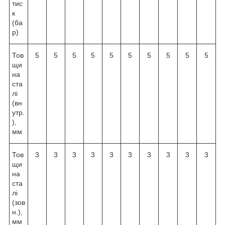
тис
к
(ба
р)
Тов
5
5
5
5
5
5
5
5
5
5
щи
на
ста
лі
(вн
утр.
),
мм
Тов
3
3
3
3
3
3
3
3
3
3
щи
на
ста
лі
(зов
н.),
мм