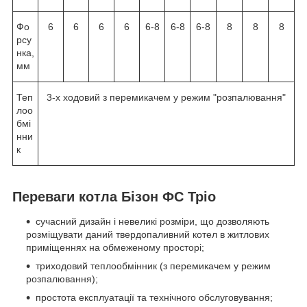
Фо
6
6
6
6
6-8
6-8
6-8
8
8
8
рсу
нка,
мм
Теп
3-х ходовий з перемикачем у режим "розпалювання"
лоо
бмі
нни
к
Переваги котла Бізон ФС Тріо
сучасний дизайн і невеликі розміри, що дозволяють
розміщувати даний твердопаливний котел в житлових
приміщеннях на обмеженому просторі;
триходовий теплообмінник (з перемикачем у режим
розпалювання);
простота експлуатації та технічного обслуговування;