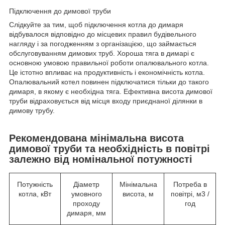
Підключення до димової труби
Слідкуйте за тим, щоб підключення котла до димаря
відбувалося відповідно до місцевих правил будівельного
нагляду і за погодженням з організацією, що займається
обслуговуванням димових труб. Хороша тяга в димарі є
основною умовою правильної роботи опалювального котла.
Це істотно впливає на продуктивність і економічність котла.
Опалювальний котел повинен підключатися тільки до такого
димаря, в якому є необхідна тяга. Ефективна висота димової
труби відраховується від місця входу приєднаної ділянки в
димову трубу.
Рекомендована мінімальна висота
димової труби та необхідність в повітрі
залежно від номінальної потужності
Потужність
Діаметр
Мінімальна
Потреба в
котла, кВт
умовного
висота, м
повітрі, м3 /
проходу
год
димаря, мм