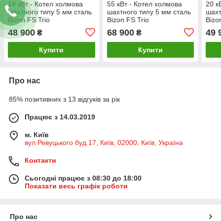
18 кВт - Котел холмова
55 кВт - Котел холмова
20 к
шахтного типу 5 мм сталь
шахтного типу 5 мм сталь
шахт
Bizon FS Trio
Bizon FS Trio
Bizo
48 900
68 900
49 
₴
₴
Купити
Купити
Про нас
85% позитивних з 13 відгуків за рік
Працює з 14.03.2019
м. Київ
вул Ревуцького буд.17, Київ, 02000, Київ, Україна
Контакти
Сьогодні працює з 08:30 до 18:00
Показати весь графік роботи
Про нас