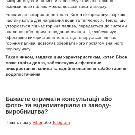
використовувати паливо й забезпечує тривале горіння,
оскільки нове паливо можна дозавантажити зверху.
Ефективне використання тепла. Котел використовує верхню
частину котла для нагрівання води та теплоносія. Тепло, що
утворюється під час горіння палива, передається до системи
опалення або гарячого водопостачання. Це забезпечує
ефективне використання тепла, що генерується під час
горіння палива, дозволяє зберігати його протягом значного
періоду часу.
Таким чином, завдяки цим характеристикам, котел Бізон
може горіти довго, забезпечуючи ефективне
використання палива та надійне опалення та/або гаряче
водопостачання
.
Бажаєте отримати консультації або
фото- та відеоматеріали із заводу-
виробництва?
Пишіть нам у
Viber
або
Telegram