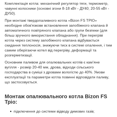
Комплектація котла: механічний регулятор тяги, термометр,
чавунні колосники (основні згони 8-18 кВт - ДУ40; 20-55 кВт -
ДУ50).
При монтажі твердопаливного котла «Bizon FS ТРІО»
необхідне обов'язкове встановлення запобіжного клапана й
автоматичного повітряного клапана або групи безпеки (для
більш зручного використання обладнання). При перегріві
котла через систему запобіжного клапана відбувається
скидання теплоносія, знижуючи тиск в системі опалення, і тим
самим оберігаючи котел від перегріву, деформації та
розгерметизації.
Основним паливом для опалювальних котлів є кам'яне
вугілля - розмір 20-40 мм, дрова, відходи сільського
господарства в суміші з дровами вологістю до 40%. Умови
експлуатації та параметри котла повинні відповідати паливу,
що застосовується.
Монтаж опалювального котла Bizon FS
Тріо:
підключення до системи відводу димових газів;