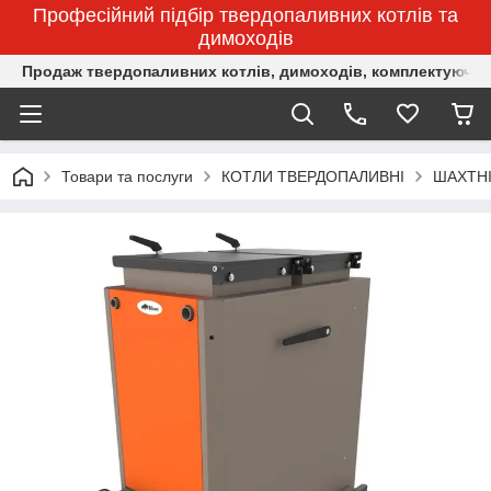
Професійний підбір твердопаливних котлів та
димоходів
Продаж твердопаливних котлів, димоходів, комплектуючих 
Товари та послуги
КОТЛИ ТВЕРДОПАЛИВНІ
ШАХТНІ