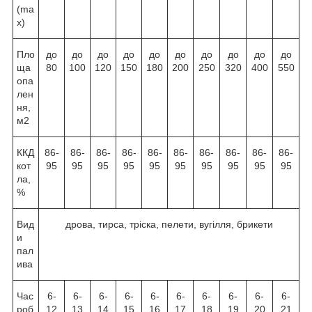
(ma
x)
Пло
до
до
до
до
до
до
до
до
до
до
ща
80
100
120
150
180
200
250
320
400
550
опа
лен
ня,
м2
ККД
86-
86-
86-
86-
86-
86-
86-
86-
86-
86-
кот
95
95
95
95
95
95
95
95
95
95
ла,
%
Вид
дрова, тирса, тріска, пелети, вугілля, брикети
и
пал
ива
Час
6-
6-
6-
6-
6-
6-
6-
6-
6-
6-
роб
12
13
14
15
16
17
18
19
20
21