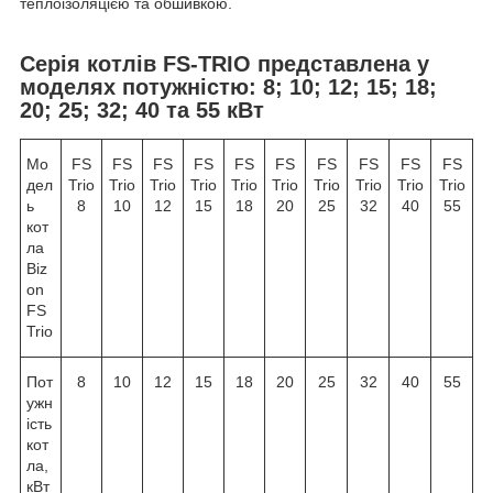
теплоізоляцією та обшивкою.
Серія котлів FS-TRIO представлена у
моделях потужністю: 8; 10; 12; 15; 18;
20; 25; 32; 40 та 55 кВт
Мо
FS
FS
FS
FS
FS
FS
FS
FS
FS
FS
дел
Trio
Trio
Trio
Trio
Trio
Trio
Trio
Trio
Trio
Trio
ь
8
10
12
15
18
20
25
32
40
55
кот
ла
Biz
on
FS
Trio
Пот
8
10
12
15
18
20
25
32
40
55
ужн
ість
кот
ла,
кВт