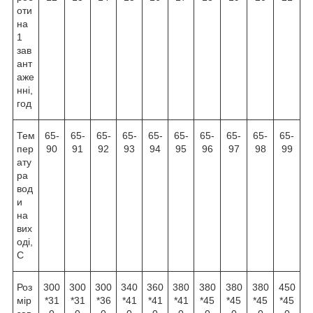
оти
на
1
зав
ант
аже
нні,
год
Тем
65-
65-
65-
65-
65-
65-
65-
65-
65-
65-
пер
90
91
92
93
94
95
96
97
98
99
ату
ра
вод
и
на
вих
оді,
C
Роз
300
300
300
340
360
380
380
380
380
450
мір
*31
*31
*36
*41
*41
*41
*45
*45
*45
*45