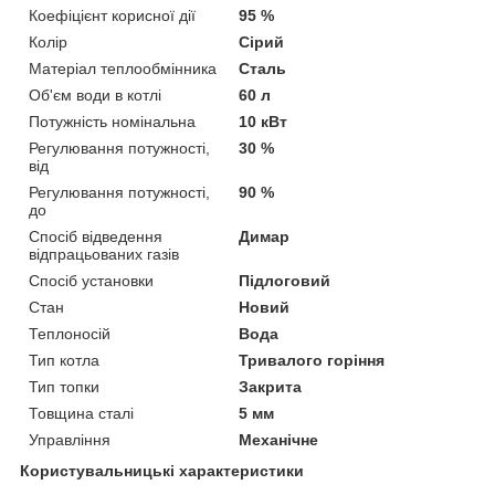
Коефіцієнт корисної дії
95 %
Колір
Сірий
Матеріал теплообмінника
Сталь
Об'єм води в котлі
60 л
Потужність номінальна
10 кВт
Регулювання потужності,
30 %
від
Регулювання потужності,
90 %
до
Спосіб відведення
Димар
відпрацьованих газів
Спосіб установки
Підлоговий
Стан
Новий
Теплоносій
Вода
Тип котла
Тривалого горіння
Тип топки
Закрита
Товщина сталі
5 мм
Управління
Механічне
Користувальницькі характеристики