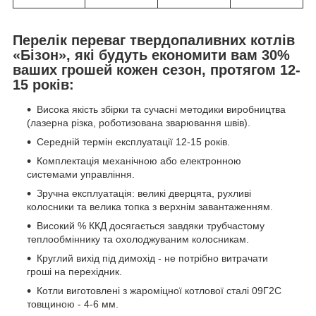
Перелік переваг твердопаливних котлів
«Бізон», які будуть економити вам 30%
ваших грошей кожен сезон, протягом 12-
15 років:
Висока якість збірки та сучасні методики виробництва
(лазерна різка, роботизована зварювання швів).
Середній термін експлуатації 12-15 років.
Комплектація механічною або електронною
системами управління.
Зручна експлуатація: великі дверцята, рухливі
колосники та велика топка з верхнім завантаженням.
Високий % ККД досягається завдяки трубчастому
теплообміннику та охолоджуваним колосникам.
Круглий вихід під димохід - не потрібно витрачати
гроші на перехідник.
Котли виготовлені з жароміцної котлової сталі 09Г2С
товщиною - 4-6 мм.