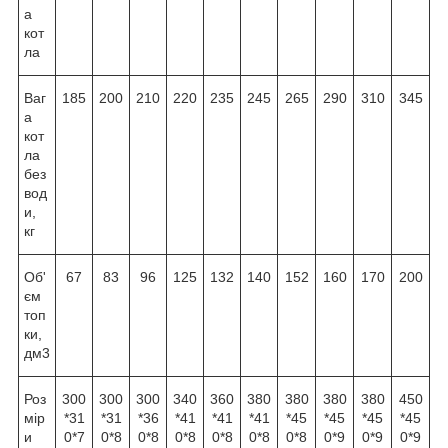
а
кот
ла
Ваг
185
200
210
220
235
245
265
290
310
345
а
кот
ла
без
вод
и,
кг
Об'
67
83
96
125
132
140
152
160
170
200
єм
топ
ки,
дм3
Роз
300
300
300
340
360
380
380
380
380
450
мір
*31
*31
*36
*41
*41
*41
*45
*45
*45
*45
и
0*7
0*8
0*8
0*8
0*8
0*8
0*8
0*9
0*9
0*9