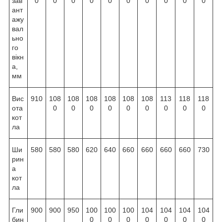
зав
0
0
0
0
0
0
0
0
0
0
ант
ажу
вал
ьно
го
вікн
а,
мм
Вис
910
108
108
108
108
108
108
113
118
118
ота
0
0
0
0
0
0
0
0
0
кот
ла
Ши
580
580
580
620
640
660
660
660
660
730
рин
а
кот
ла
Гли
900
900
950
100
100
100
104
104
104
104
бин
0
0
0
0
0
0
0