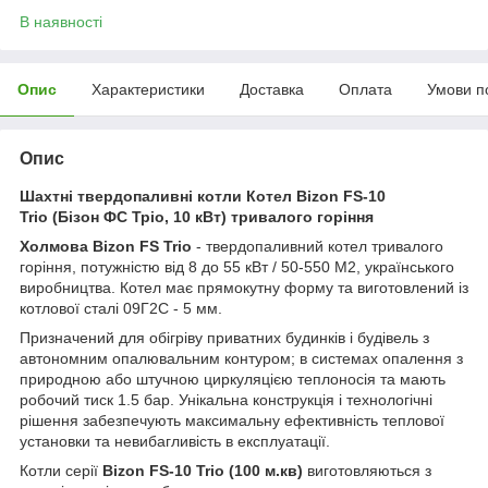
В наявності
Опис
Характеристики
Доставка
Оплата
Умови п
Опис
Шахтні твердопаливні котли Котел Bizon FS-10
Trio (Бізон ФС Тріо, 10 кВт) тривалого горіння
Холмова Bizon FS Trio
- твердопаливний котел тривалого
горіння, потужністю від 8 до 55 кВт / 50-550 М2, українського
виробництва. Котел має прямокутну форму та виготовлений із
котлової сталі 09Г2С - 5 мм.
Призначений для обігріву приватних будинків і будівель з
автономним опалювальним контуром; в системах опалення з
природною або штучною циркуляцією теплоносія та мають
робочий тиск 1.5 бар. Унікальна конструкція і технологічні
рішення забезпечують максимальну ефективність теплової
установки та невибагливість в експлуатації.
Котли серії
Bizon FS-10 Trio (100 м.кв)
виготовляються з