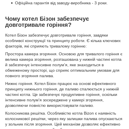
Офіційна гарантія від заводу-виробника - 3 роки.
Чому котел Бізон забезпечує
довготривале горіння?
Котел Бізон забезпечує довготривале горіння, завдяки
особливої конструкції та принципу роботи. Є кілька ключових
факторів, які сприяють тривалому горінню:
Простора камера згоряння. Основою для тривалого горіння є
велика камера згоряння, розташована у нижній частині котла
й забезпечує інтенсивне полум'я, яке знаходиться в
обмеженому просторі, що сприяє оптимальним умовам для
повного згоряння палива.
Нижнє горіння. Котел Бізон працює на основі ефективного
принципу нижнього горіння, де паливо спалюється у нижній
частині котла. Це забезпечує продуктивне горіння, оскільки
інтенсивне полум'я зосереджене у камері згоряння,
дозволяючи повністю використовувати паливо.
Колосникова решітка. Особливістю котла Bizon є наявність
колосникової решітки, через яку залишки палива опускаються
у зольник після згоряння. Цей механізм дозволяє ефективно