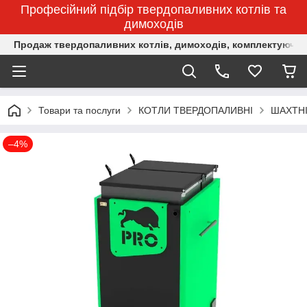
Професійний підбір твердопаливних котлів та
димоходів
Продаж твердопаливних котлів, димоходів, комплектуючих 
Товари та послуги
КОТЛИ ТВЕРДОПАЛИВНІ
ШАХТНІ
–4%