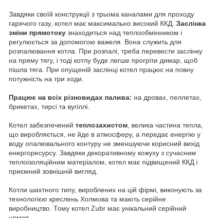
Завдяки своїй конструкції з трьома каналами для проходу
гарячого газу, котел має максимально високий ККД.
Заслінка
зміни прямотоку
знаходиться над теплообмінником і
регулюється за допомогою важеля. Вона служить для
розпалювання котла. При розпалі, треба перевести заслінку
на пряму тягу, і тоді котлу буде легше прогріти димар, щоб
пішла тяга. При опущеній заслінці котел працює на повну
потужність на три ходи.
Працює на всіх різновидах палива:
на дровах, пеллетах,
брикетах, тирсі та вугіллі.
Котел забезпечений
теплозахистом
, велика частина тепла,
що виробляється, не йде в атмосферу, а передає енергію у
воду опалювального контуру не зменшуючи корисний вихід
енергоресурсу. Завдяки декоративному кожуху з сучасним
теплоізоляційним матеріалом, котел має підвищений ККД і
приємний зовнішній вигляд.
Котли шахтного типу, вироблених на цій фірмі, виконують за
технологією креслень Холмова та мають серійне
виробництво. Тому котел Zubr має унікальний серійний
номер.