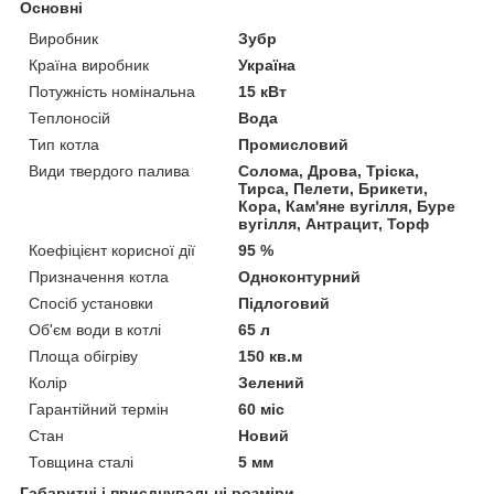
Основні
Виробник
Зубр
Країна виробник
Україна
Потужність номінальна
15 кВт
Теплоносій
Вода
Тип котла
Промисловий
Види твердого палива
Солома, Дрова, Тріска,
Тирса, Пелети, Брикети,
Кора, Кам'яне вугілля, Буре
вугілля, Антрацит, Торф
Коефіцієнт корисної дії
95 %
Призначення котла
Одноконтурний
Спосіб установки
Підлоговий
Об'єм води в котлі
65 л
Площа обігріву
150 кв.м
Колір
Зелений
Гарантійний термін
60 міс
Стан
Новий
Товщина сталі
5 мм
Габаритні і приєднувальні розміри