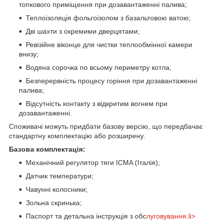
топкового приміщення при дозавантаженні палива;
Теплоізоляція фольгоізолом з базальтовою ватою;
Дві шахти з окремими дверцятами;
Ревізійне віконце для чистки теплообмінної камери
внизу;
Водяна сорочка по всьому периметру котла;
Безперервність процесу горіння при дозавантаженні
палива;
Відсутність контакту з відкритим вогнем при
дозавантаженні.
Споживачі можуть придбати базову версію, що передбачає
стандартну комплектацію або розширену.
Базова комплектація:
Механічний регулятор тяги ICMA (Італія);
Датчик температури;
Чавунні колосники;
Зольна скринька;
Паспорт та детальна інструкція з обс
луговування.li>