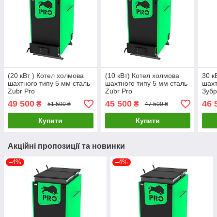
(20 кВт ) Котел холмова
(10 кВт) Котел холмова
30 к
шахтного типу 5 мм сталь
шахтного типу 5 мм сталь
шахт
Zubr Pro
Zubr Pro
Зубр
49 500
45 500
46 
₴
₴
51 500 ₴
47 500 ₴
Купити
Купити
Акційні пропозиції та новинки
–4%
–4%