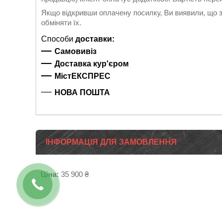
Якщо відкривши оплачену посилку, Ви виявили, що з
обміняти їх.
Сп
особи
доставки:
―
Самовивіз
―
Доставка кур'єром
―
МістЕКСПРЕС
―
НОВА ПОШТА
ІНФОРМАЦІЯ ДЛЯ ЗАМОВЛЕННЯ
Ціна:
35 900 ₴