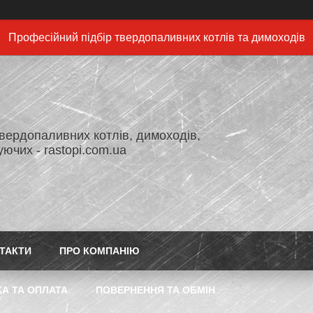
Професійний підбір твердопаливних котлів та димоходів
вердопаливних котлів, димоходів,
ючих - rastopi.com.ua
ТАКТИ
ПРО КОМПАНІЮ
А ТА ОПЛАТА
ПОВЕРНЕННЯ ТА ОБМІН