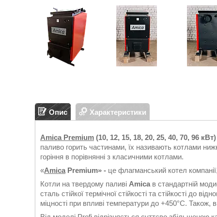
Опис
Характеристики
Amica Premium
(10, 12, 15, 18, 20, 25, 40, 70, 96 кВт)
паливо горить частинами, їх називають котлами нижн
горіння в порівнянні з класичними котлами.
«
Amica
Premium
» -
це флагманський котел компанії, 
Котли на твердому паливі
Amica
в стандартній моди
сталь стійкої термічної стійкості та стійкості до ві
міцності при впливі температури до +450°С. Також, в
Від моделі Profi відрізняється суттєво збільшеною к