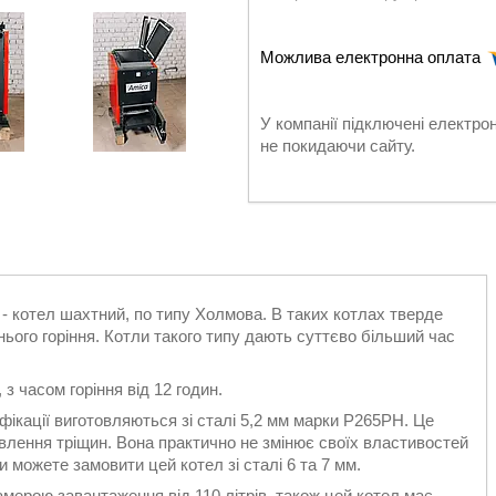
У компанії підключені електро
не покидаючи сайту.
- котел шахтний, по типу Холмова. В таких котлах тверде
ього горіння. Котли такого типу дають суттєво більший час
з часом горіння від 12 годин.
фікації виготовляються зі сталі 5,2 мм марки P265PH. Це
дновлення тріщин. Вона практично не змінює своїх властивостей
и можете замовити цей котел зі сталі 6 та 7 мм.
амерою завантаження від 110 літрів, також цей котел має