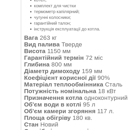
комплект для чистки
термометр капілярний;
чугунні колосники;
гарантійний талон;
інструкція експлуатації до котла.
Вага
263 кг
Вид палива
Тверде
Висота
1150 мм
Гарантійний термін
72 міс
Глибина
800 мм
Діаметр димоходу
159 мм
Коефіцієнт корисної дії
90%
Матеріал теплообмінника
Сталь
Потужність номінальна
18 кВт
Призначення котла
одноконтурний
Об'єм води в котлі
95 л
Об'єм камери згоряння
117 л.
Площа обігріву
180 кв.
Стан
Новий