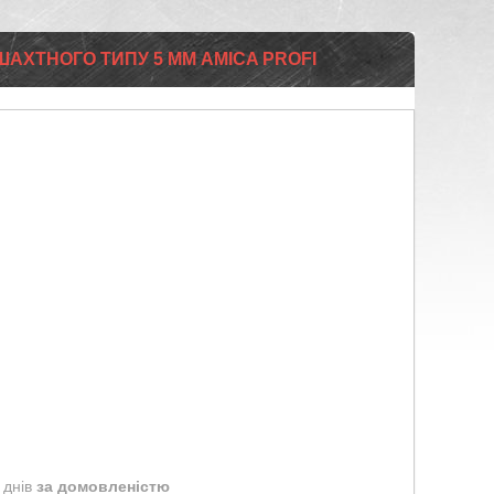
ШАХТНОГО ТИПУ 5 ММ AMICA PROFI
 днів
за домовленістю