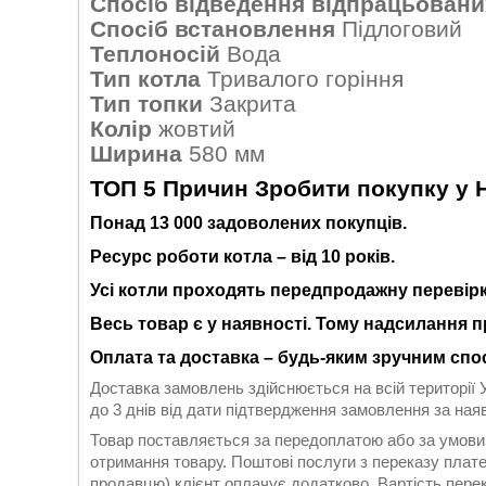
Спосіб відведення відпрацьованих
Спосіб встановлення
Підлоговий
Теплоносій
Вода
Тип котла
Тривалого горіння
Тип топки
Закрита
Колір
жовтий
Ширина
580 мм
ТОП 5 Причин Зробити покупку у 
Понад 13 000 задоволених покупців.
Ресурс роботи к
отла
– від 10 років.
Усі котли проходять передпродажну перевірк
Весь товар є у наявності. Тому надсилання п
Оплата та доставка – будь-яким зручним спо
Доставка замовлень здійснюється на всій території 
до 3 днів від дати підтвердження замовлення за наяв
Товар поставляється за передоплатою або за умови
отримання товару. Поштові послуги з переказу плате
продавцю) клієнт оплачує додатково. Вартість перек