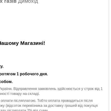
 газів
Димохід
Нашому Магазині!
у.
ротягом 1 робочого дня.
собом.
України. Відправлення замовлень здійснюється у строк від 1
ності товару на складі.
 оплати післяплатою. Тобто оплата провадиться після
жу (відсоток перевізника за доставку грошей від покупця
азу післяплати 2% від суми.