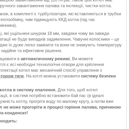
ручного завантаження палива та інспекції, чистки котла.
кож, в комплекті є турбулізатори, які вставляються в трубки
теплообміну, чим підвищують ККД котла (під час
інника).
ці, які ущільнені шнуром 18 мм, завдяки чому ви завжди
тації не буде випадків задимлення. Чавунні колосники – це
Адже їх дуже легко замінити та вони не знижують температуру
, надійне та ефективне рішення.
ацювати в
автоматичному режимі
, Ви можете
і є всі необхідні технологічні отвори для кріплення
плектації котел має механічний спосіб управління з
ятором тяги
. На котлі можна установити
систему безпеки
котла в систему опалення.
Для того, щоб котел
ії, в системі потрібно встановити бай пас (в ідеалі
жність котлу, прогріти воду по малому кругу, а потім вже
ел не може прогоріти в процесі горіння палива, причиною
та конденсат!
входить: