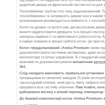
додаткові дверці на фронтальній частині котла для з
Теплообмінник трубчастого типу, водонаповнений. Та
теплообмінника та затримують димові гази в камері 
розпалювання рекомендується вийняти їх з теплообм
Котел на дровах та вугіллі має дві регульовані двер
можете відрегулювати дверцята та в процесі експлуа
запорука надійності та ефективності роботи котла. 
в камері згорання в процесі роботи котла. Це просте
Котел твердопаливний
«
Amica
Premium
»
може пр
доукомплектувати системою автоматики, адже на котл
вентилятора та блоку управління. В стандартній ком
можливістю доукомплектування
механічним
регул
3в1.
Слід нагадати важливість правильної установки 
пропрацював встановлені заводом 15 років експлуатац
трьохходовий клапан), який дасть змогу набрати поту
прогрівати всю систему опалення.
Пам
`ятайте, кот
руйнування
металу
є різкий перепад температур 
До базової комплектації котла
«
Amica
Premium
»
котел;