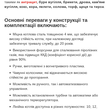
такими як
антрацит
, буре вугілля, брикети, дрова, кам'яне
вугілля, кокс, кора, пелети, солома, торф, щеця та тирса
.
Основні переваги у конструкції та
комплектації включають:
Міцна котлова сталь товщиною 4 мм, що забезпечує
високу стійкість котла, при належному догляді
забезпечує тривалу службу, до 20 років.
Використання форсунки для спалювання піролізних
газів, яка підвищує ККД (коефіцієнт корисної дії) до
рівня 90%.
Ручки, виготовлені з вогнетривкого пластика.
Чавунні колосники, які відзначаються високою
стійкістю до прогорання.
Можливість як ручного, так і автоматизованого
управління.
Можливість встановлення турбіни та автоматики або
механічного терморегулятора.
Лінійка котлів доступна в різних потужностях: 10, 12,