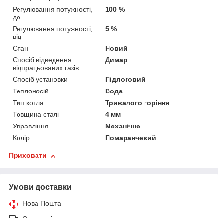
Регулювання потужності,
100 %
до
Регулювання потужності,
5 %
від
Стан
Новий
Спосіб відведення
Димар
відпрацьованих газів
Спосіб установки
Підлоговий
Теплоносій
Вода
Тип котла
Тривалого горіння
Товщина сталі
4 мм
Управління
Механічне
Колір
Помаранчевий
Приховати
Умови доставки
Нова Пошта