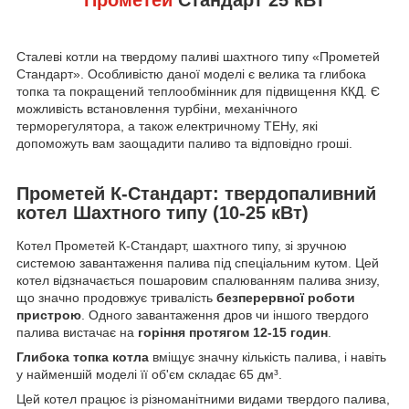
Сталеві котли на твердому паливі шахтного типу «Прометей
Стандарт». Особливістю даної моделі є велика та глибока
топка та покращений теплообмінник для підвищення ККД. Є
можливість встановлення турбіни, механічного
терморегулятора, а також електричному ТЕНу, які
допоможуть вам заощадити паливо та відповідно гроші.
Прометей К-Стандарт: твердопаливний
котел Шахтного типу (10-25 кВт)
Котел Прометей К-Стандарт, шахтного типу, зі зручною
системою завантаження палива під спеціальним кутом. Цей
котел відзначається пошаровим спалюванням палива знизу,
що значно продовжує тривалість
безперервної роботи
пристрою
. Одного завантаження дров чи іншого твердого
палива вистачає на
горіння протягом 12-15 годин
.
Глибока топка котла
вміщує значну кількість палива, і навіть
у найменшій моделі її об'єм складає 65 дм³.
Цей котел працює із різноманітними видами твердого палива,