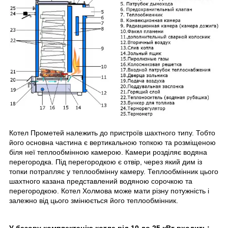
Котел Прометей належить до пристроїв шахтного типу. Тобто
його основна частина є вертикальною топкою та розміщеною
біля неї теплообмінною камерою. Камери розділяє водяна
перегородка. Під перегородкою є отвір, через який дим із
топки потрапляє у теплообмінну камеру. Теплообмінник цього
шахтного казана представлений водяною сорочкою та
перегородкою. Котел Холмова може мати різну потужність і
залежно від цього змінюється його теплообмінник.