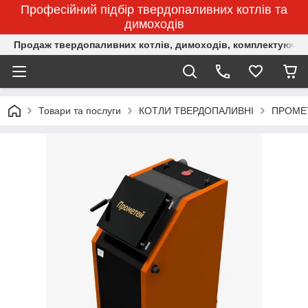
Професійний підбір твердопаливних котлів та
димоходів
Продаж твердопаливних котлів, димоходів, комплектуючих 
Товари та послуги
КОТЛИ ТВЕРДОПАЛИВНІ
ПРОМЕ