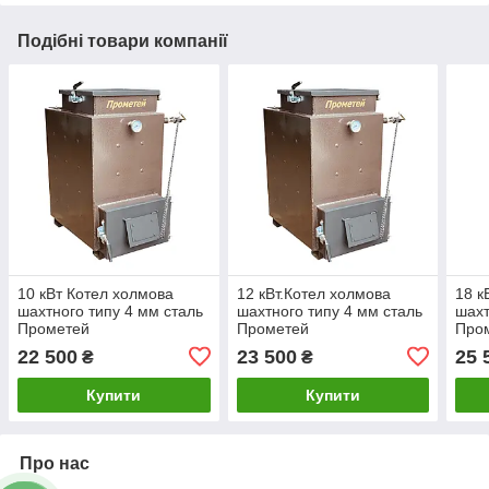
Подібні товари компанії
10 кВт Котел холмова
12 кВт.Котел холмова
18 к
шахтного типу 4 мм сталь
шахтного типу 4 мм сталь
шахт
Прометей
Прометей
Про
22 500
23 500
25 
₴
₴
Купити
Купити
Про нас