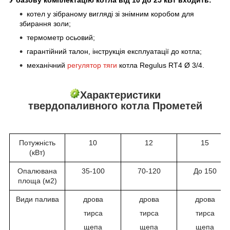
У базову комплектацію котла від 10 до 25 кВт входить:
котел у зібраному вигляді зі знімним коробом для
збирання золи;
термометр осьовий;
гарантійний талон, інструкція експлуатації до котла;
механічний
регулятор тяги
котла Regulus RT4 Ø 3/4.
Характеристики
твердопаливного котла Прометей
Потужність
10
12
15
(кВт)
Опалювана
35-100
70-120
До 150
площа (м2)
Види палива
дрова
дрова
дрова
тирса
тирса
тирса
щепа
щепа
щепа