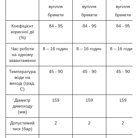
вугілля
вугілля
вугілля
брикети
брикети
брикети
Коефіцієнт
84 - 95
84 - 95
84 - 95
корисної дії
(%)
Час роботи
8 – 16 годин
8 – 16 годин
8 – 16 годин
на одному
завантаженні
Температура
45 - 90
45 - 90
45 - 90
води на
виході (град.
С)
Діаметр
159
159
159
димоходу
(мм)
Допустимий
2
2
2
тиск (бар)