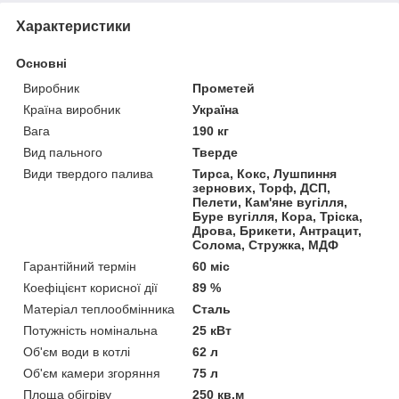
Характеристики
Основні
Виробник
Прометей
Країна виробник
Україна
Вага
190 кг
Вид пального
Тверде
Види твердого палива
Тирса, Кокс, Лушпиння
зернових, Торф, ДСП,
Пелети, Кам'яне вугілля,
Буре вугілля, Кора, Тріска,
Дрова, Брикети, Антрацит,
Солома, Стружка, МДФ
Гарантійний термін
60 міс
Коефіцієнт корисної дії
89 %
Матеріал теплообмінника
Сталь
Потужність номінальна
25 кВт
Об'єм води в котлі
62 л
Об'єм камери згоряння
75 л
Площа обігріву
250 кв.м