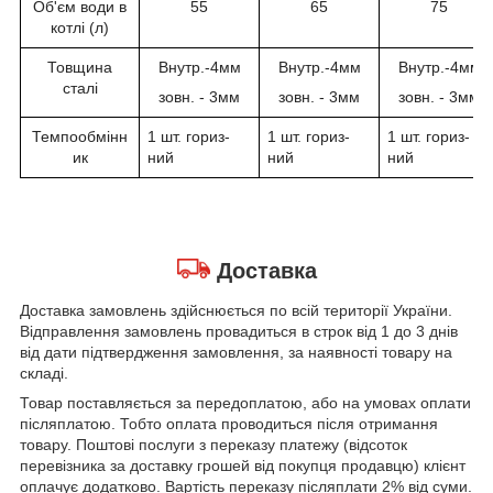
Об'єм води в
55
65
75
котлі (л)
Товщина
Внутр.-4мм
Внутр.-4мм
Внутр.-4мм
сталі
зовн. - 3мм
зовн. - 3мм
зовн. - 3мм
Темпообмінн
1 шт. гориз-
1 шт. гориз-
1 шт. гориз-
ик
ний
ний
ний
Доставка
Доставка замовлень здійснюється по всій території України.
Відправлення замовлень провадиться в строк від 1 до 3 днів
від дати підтвердження замовлення, за наявності товару на
складі.
Товар поставляється за передоплатою, або на умовах оплати
післяплатою. Тобто оплата проводиться після отримання
товару. Поштові послуги з переказу платежу (відсоток
перевізника за доставку грошей від покупця продавцю) клієнт
оплачує додатково. Вартість переказу післяплати 2% від суми.