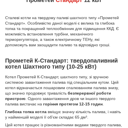
Сталеві котли на твердому паливі шахтного типу «Прометей
Стандарт». Особливістю даної моделі є велика та глибока
топка та покращений теплообмінник для підвищення ККД. Є
можливість встановлення турбіни, механічного
терморегулятора, а також електричному ТЕНу, які
допоможуть вам заощадити паливо та відповідно гроші.
Прометей К-Стандарт: твердопаливний
котел Шахтного типу (10-25 кВт)
Котел Прометей К-Стандарт, шахтного типу, зі зручною
системою завантаження палива під спеціальним кутом. Цей
котел відзначається пошаровим спалюванням палива знизу,
що значно продовжує тривалість
безперервної роботи
пристрою
. Одного завантаження дров чи іншого твердого
палива вистачає на
горіння протягом 12-15 годин
.
Глибока топка котла
вміщує значну кількість палива, і навіть
у найменшій моделі її об'єм складає 65 дм³.
Цей котел працює із різноманітними видами твердого палива,