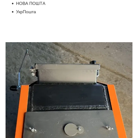
НОВА ПОШТА
УкрПошта