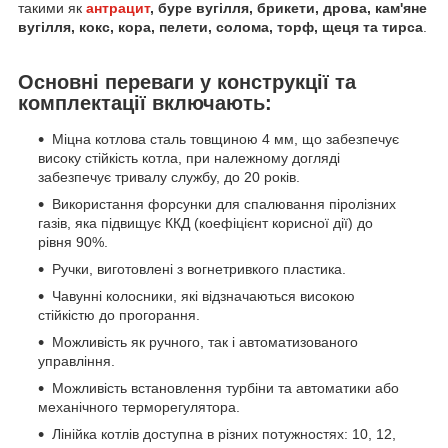
такими як
антрацит
, буре вугілля, брикети, дрова, кам'яне
вугілля, кокс, кора, пелети, солома, торф, щеця та тирса
.
Основні переваги у конструкції та
комплектації включають:
Міцна котлова сталь товщиною 4 мм, що забезпечує
високу стійкість котла, при належному догляді
забезпечує тривалу службу, до 20 років.
Використання форсунки для спалювання піролізних
газів, яка підвищує ККД (коефіцієнт корисної дії) до
рівня 90%.
Ручки, виготовлені з вогнетривкого пластика.
Чавунні колосники, які відзначаються високою
стійкістю до прогорання.
Можливість як ручного, так і автоматизованого
управління.
Можливість встановлення турбіни та автоматики або
механічного терморегулятора.
Лінійка котлів доступна в різних потужностях: 10, 12,