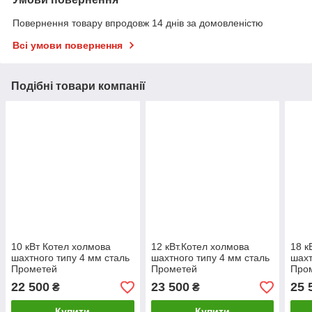
Повернення товару впродовж 14 днів за домовленістю
Всі умови повернення
Подібні товари компанії
10 кВт Котел холмова
12 кВт.Котел холмова
18 к
шахтного типу 4 мм сталь
шахтного типу 4 мм сталь
шахт
Прометей
Прометей
Про
22 500
23 500
25 
₴
₴
Купити
Купити