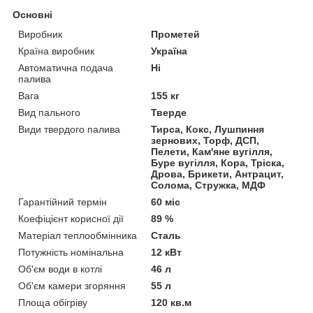
Основні
Виробник
Прометей
Країна виробник
Україна
Автоматична подача
Ні
палива
Вага
155 кг
Вид пального
Тверде
Види твердого палива
Тирса, Кокс, Лушпиння
зернових, Торф, ДСП,
Пелети, Кам'яне вугілля,
Буре вугілля, Кора, Тріска,
Дрова, Брикети, Антрацит,
Солома, Стружка, МДФ
Гарантійний термін
60 міс
Коефіцієнт корисної дії
89 %
Матеріал теплообмінника
Сталь
Потужність номінальна
12 кВт
Об'єм води в котлі
46 л
Об'єм камери згоряння
55 л
Площа обігріву
120 кв.м