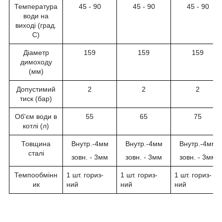
Температура
45 - 90
45 - 90
45 - 90
води на
виході (град.
С)
Діаметр
159
159
159
димоходу
(мм)
Допустимий
2
2
2
тиск (бар)
Об'єм води в
55
65
75
котлі (л)
Товщина
Внутр.-4мм
Внутр.-4мм
Внутр.-4мм
сталі
зовн. - 3мм
зовн. - 3мм
зовн. - 3мм
Темпообмінн
1 шт. гориз-
1 шт. гориз-
1 шт. гориз-
ик
ний
ний
ний