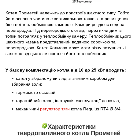
Котел Прометей належить до пристроїв шахтного типу. Тобто
його основна частина є вертикальною топкою та розміщеною
біля неї теплообмінною камерою. Камери розділяє водяна
перегородка. Під перегородкою є отвір, через який дим із
топки потрапляє у теплообмінну камеру. Теплообмінник цього
шахтного казана представлений водяною сорочкою та
перегородкою. Котел Холмова може мати різну потужність і
залежно від цього змінюється його теплообмінник.
У базову комплектацію котла від 10 до 25 кВт входить:
котел у зібраному вигляді зі знімним коробом для
збирання золи;
термометр осьовий;
гарантійний талон, інструкція експлуатації до котла;
механічний
регулятор тяги
котла Regulus RT4 Ø 3/4.
Характеристики
твердопаливного котла Прометей