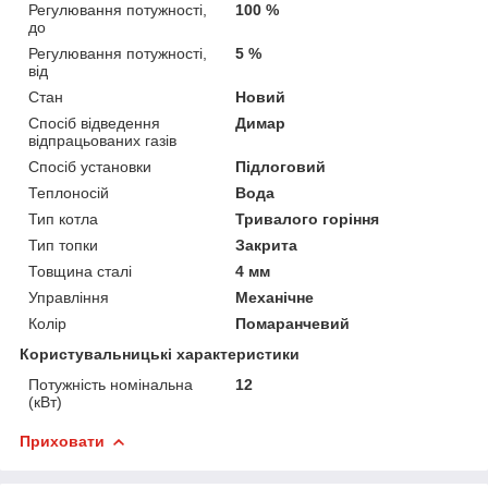
Регулювання потужності,
100 %
до
Регулювання потужності,
5 %
від
Стан
Новий
Спосіб відведення
Димар
відпрацьованих газів
Спосіб установки
Підлоговий
Теплоносій
Вода
Тип котла
Тривалого горіння
Тип топки
Закрита
Товщина сталі
4 мм
Управління
Механічне
Колір
Помаранчевий
Користувальницькі характеристики
Потужність номінальна
12
(кВт)
Приховати