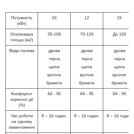
Потужність
10
12
15
(кВт)
Опалювана
35-100
70-120
До 150
площа (м2)
Види палива
дрова
дрова
дрова
тирса
тирса
тирса
щепа
щепа
щепа
вугілля
вугілля
вугілля
брикети
брикети
брикети
Коефіцієнт
84 - 95
84 - 95
84 - 95
корисної дії
(%)
Час роботи
8 – 16 годин
8 – 16 годин
8 – 16 годин
на одному
завантаженні