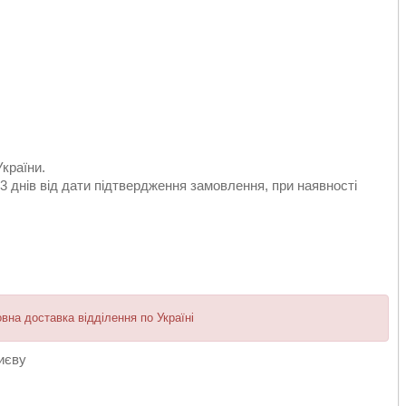
країни.
 3 днів від дати підтвердження замовлення, при наявності
а доставка відділення по Україні
иєву