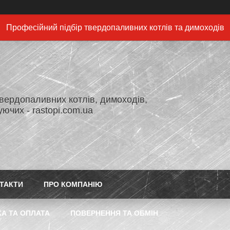
Професійний підбір твердопаливних котлів та димоходів
вердопаливних котлів, димоходів,
ючих - rastopi.com.ua
ТАКТИ
ПРО КОМПАНІЮ
А ТА ОПЛАТА
ПОВЕРНЕННЯ ТА ОБМІН