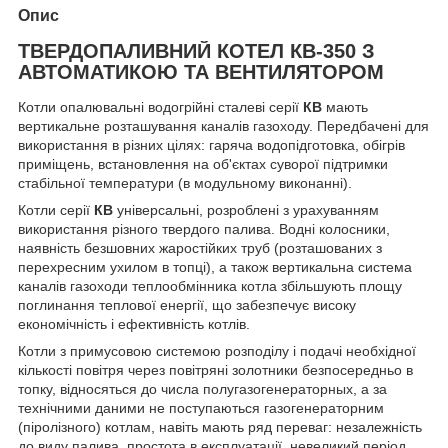
Опис
ТВЕРДОПАЛИВНИЙ КОТЕЛ КВ-350 З
АВТОМАТИКОЮ ТА ВЕНТИЛЯТОРОМ
Котли опалювальні водогрійні сталеві серії
КВ
мають
вертикальне розташування каналів газоходу. Передбачені для
використання в різних цілях: гаряча водопідготовка, обігрів
приміщень, встановлення на об'єктах суворої підтримки
стабільної температури (в модульному виконанні).
Котли серії
КВ
універсальні, розроблені з урахуванням
використання різного твердого палива. Водні колосники,
наявність безшовних жаростійких труб (розташованих з
перехресним ухилом в топці), а також вертикальна система
каналів газоходи теплообмінника котла збільшують площу
поглинання теплової енергії, що забезпечує високу
економічність і ефективність котлів.
Котли з примусовою системою розподілу і подачі необхідної
кількості повітря через повітряні золотники безпосередньо в
топку, відносяться до числа полугазогенераторных, а за
технічними даними не поступаються газогенераторним
(піролізного) котлам, навіть мають ряд переваг: незалежність
до виду палива, простота в експлуатації, невеликий період