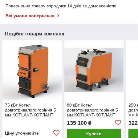
Повернення товару впродовж 14 днів за домовленістю
Всі умови повернення
Подібні товари компанії
75 кВт Котел
80 кВт Котел
250 
довготривалого горіння 5
довготривалого горіння 5
довг
мм KOTLANT-КОТЛАНТ
мм KOTLANT-КОТЛАНТ
мм 
КГУ-75 С
КВ-80 С АВТОМАТИКОЙ И
КВ-
135 100
322
₴
МЕХАНИЧЕСКИМ
ВЕНТИЛЯТОРОМ
И В
РЕГУЛЯТОРОМ ТЯГИ
Ціну уточнюйте
Купити