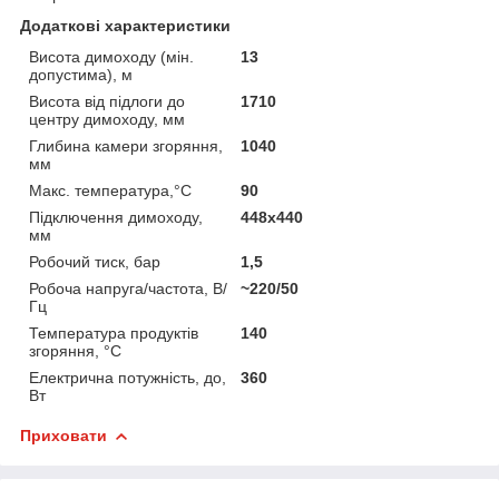
Додаткові характеристики
Висота димоходу (мін.
13
допустима), м
Висота від підлоги до
1710
центру димоходу, мм
Глибина камери згоряння,
1040
мм
Макс. температура,°C
90
Підключення димоходу,
448х440
мм
Робочий тиск, бар
1,5
Робоча напруга/частота, В/
~220/50
Гц
Температура продуктів
140
згоряння, °C
Електрична потужність, до,
360
Вт
Приховати