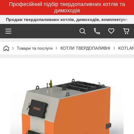
Професійний підбір твердопаливних котлів та
димоходів
Продаж твердопаливних котлів, димоходів, комплектуючих 
Товари та послуги
КОТЛИ ТВЕРДОПАЛИВНІ
KOTLA