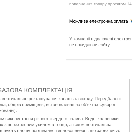
повернення товару протягом 14
У компанії підключені електро
не покидаючи сайту.
БАЗОВА КОМПЛЕКТАЦІЯ
вертикальне розташування каналів газоходу. Передбачені
вка, обігрів приміщень, встановлення на об'єктах суворої
онанні).
ям використання різного твердого палива. Водні колосники,
х з перехресним ухилом в топці), а також вертикальна
льшують площу поглинання теплової енергії, що забезпечує