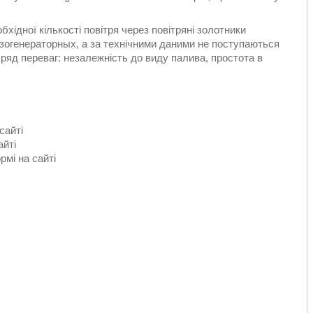
хідної кількості повітря через повітряні золотники
азогенераторных, а за технічними даними не поступаються
 ряд переваг: незалежність до виду палива, простота в
сайті
йті
мі на сайті