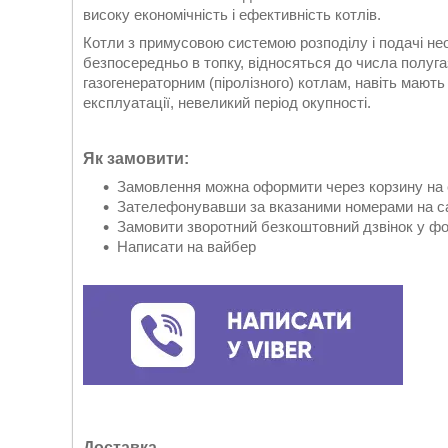
високу економічність і ефективність котлів.
Котли з примусовою системою розподілу і подачі необ
безпосередньо в топку, відносяться до числа полуг
газогенераторним (піролізного) котлам, навіть мають
експлуатації, невеликий період окупності.
Як замовити:
Замовлення можна оформити через корзину на 
Зателефонувавши за вказаними номерами на са
Замовити зворотний безкоштовний дзвінок у фор
Написати на вайбер
Доставка