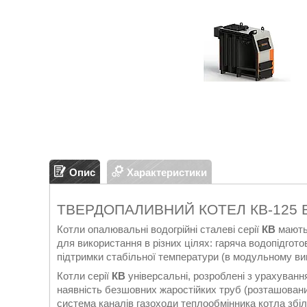
Опис
Характеристики
ТВЕРДОПАЛИВНИЙ КОТЕЛ КВ-125 
Котли опалювальні водогрійні сталеві серії
КВ
мають 
для використання в різних цілях: гаряча водопідгото
підтримки стабільної температури (в модульному вик
Котли серії
КВ
універсальні, розроблені з урахуванн
наявність безшовних жаростійких труб (розташовани
система каналів газоходи теплообмінника котла збі