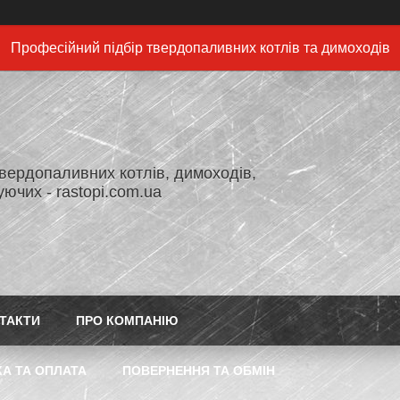
Професійний підбір твердопаливних котлів та димоходів
вердопаливних котлів, димоходів,
ючих - rastopi.com.ua
ТАКТИ
ПРО КОМПАНІЮ
А ТА ОПЛАТА
ПОВЕРНЕННЯ ТА ОБМІН