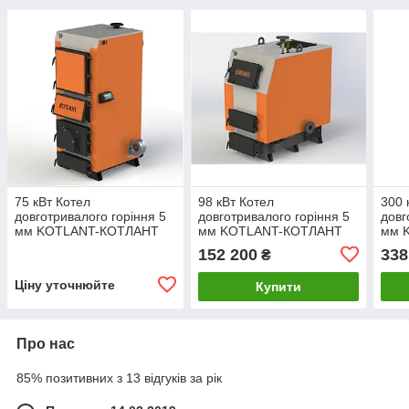
75 кВт Котел
98 кВт Котел
300 
довготривалого горіння 5
довготривалого горіння 5
довг
мм KOTLANT-КОТЛАНТ
мм KOTLANT-КОТЛАНТ
мм 
КГУ-75 С
КВ-98 БАЗОВАЯ
КВ-
152 200
338
₴
МЕХАНИЧЕСКИМ
КОМПЛЕКТАЦИЯ
КОМ
РЕГУЛЯТОРОМ ТЯГИ
Ціну уточнюйте
Купити
Про нас
85% позитивних з 13 відгуків за рік