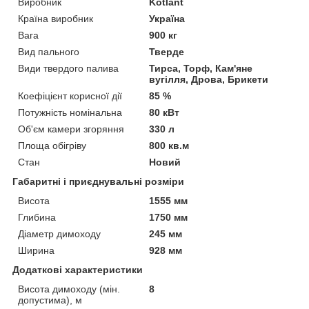
Виробник
Kotlant
Країна виробник
Україна
Вага
900 кг
Вид пального
Тверде
Види твердого палива
Тирса, Торф, Кам'яне
вугілля, Дрова, Брикети
Коефіцієнт корисної дії
85 %
Потужність номінальна
80 кВт
Об'єм камери згоряння
330 л
Площа обігріву
800 кв.м
Стан
Новий
Габаритні і приєднувальні розміри
Висота
1555 мм
Глибина
1750 мм
Діаметр димоходу
245 мм
Ширина
928 мм
Додаткові характеристики
Висота димоходу (мін.
8
допустима), м