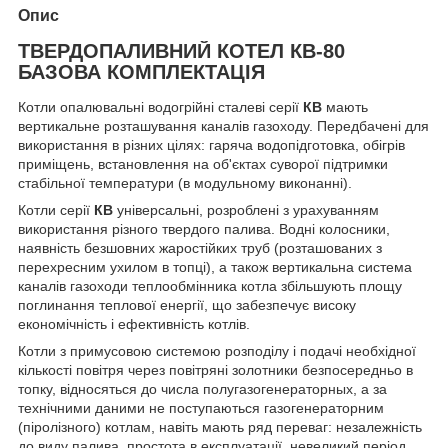
Опис
ТВЕРДОПАЛИВНИЙ КОТЕЛ КВ-80
БАЗОВА КОМПЛЕКТАЦІЯ
Котли опалювальні водогрійні сталеві серії
КВ
мають
вертикальне розташування каналів газоходу. Передбачені для
використання в різних цілях: гаряча водопідготовка, обігрів
приміщень, встановлення на об'єктах суворої підтримки
стабільної температури (в модульному виконанні).
Котли серії
КВ
універсальні, розроблені з урахуванням
використання різного твердого палива. Водні колосники,
наявність безшовних жаростійких труб (розташованих з
перехресним ухилом в топці), а також вертикальна система
каналів газоходи теплообмінника котла збільшують площу
поглинання теплової енергії, що забезпечує високу
економічність і ефективність котлів.
Котли з примусовою системою розподілу і подачі необхідної
кількості повітря через повітряні золотники безпосередньо в
топку, відносяться до числа полугазогенераторных, а за
технічними даними не поступаються газогенераторним
(піролізного) котлам, навіть мають ряд переваг: незалежність
до виду палива, простота в експлуатації, невеликий період