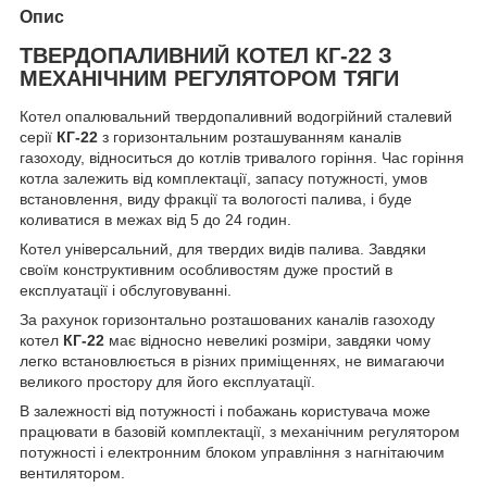
Опис
ТВЕРДОПАЛИВНИЙ КОТЕЛ КГ-22 З
МЕХАНІЧНИМ РЕГУЛЯТОРОМ ТЯГИ
Котел опалювальний твердопаливний водогрійний сталевий
серії
КГ-22
з горизонтальним розташуванням каналів
газоходу, відноситься до котлів тривалого горіння. Час горіння
котла залежить від комплектації, запасу потужності, умов
встановлення, виду фракції та вологості палива, і буде
коливатися в межах від 5 до 24 годин.
Котел універсальний, для твердих видів палива. Завдяки
своїм конструктивним особливостям дуже простий в
експлуатації і обслуговуванні.
За рахунок горизонтально розташованих каналів газоходу
котел
КГ-22
має відносно невеликі розміри, завдяки чому
легко встановлюється в різних приміщеннях, не вимагаючи
великого простору для його експлуатації.
В залежності від потужності і побажань користувача може
працювати в базовій комплектації, з механічним регулятором
потужності і електронним блоком управління з нагнітаючим
вентилятором.