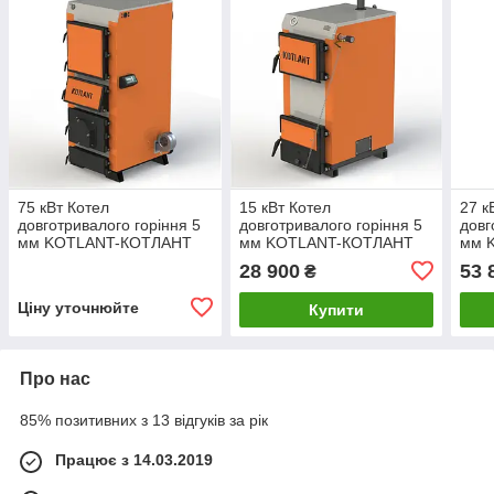
75 кВт Котел
15 кВт Котел
27 к
довготривалого горіння 5
довготривалого горіння 5
довг
мм KOTLANT-КОТЛАНТ
мм KOTLANT-КОТЛАНТ
мм 
КГУ-75 С
КГ-15 С МЕХАНИЧЕСКИМ
КГ-
28 900
53 
₴
МЕХАНИЧЕСКИМ
РЕГУЛЯТОРОМ ТЯГИ
РЕГ
РЕГУЛЯТОРОМ ТЯГИ
Ціну уточнюйте
Купити
Про нас
85% позитивних з 13 відгуків за рік
Працює з 14.03.2019