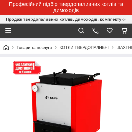
Професійний підбір твердопаливних котлів та
димоходів
Продаж твердопаливних котлів, димоходів, комплектуючих 
Товари та послуги
КОТЛИ ТВЕРДОПАЛИВНІ
ШАХТНІ