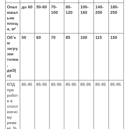
Опал
до 60
50-80
70-
80-
100-
140-
180-
ювал
100
120
160
200
250
ьна
площ
а, м²
Об’є
50
60
70
85
100
115
150
м
загру
зки
топки
,
дм3(
л)
КПД
85-95
85-95
85-95
85-95
85-95
85-95
85-95
при
робот
е в
отопл
юючо
му
режи
мі, %