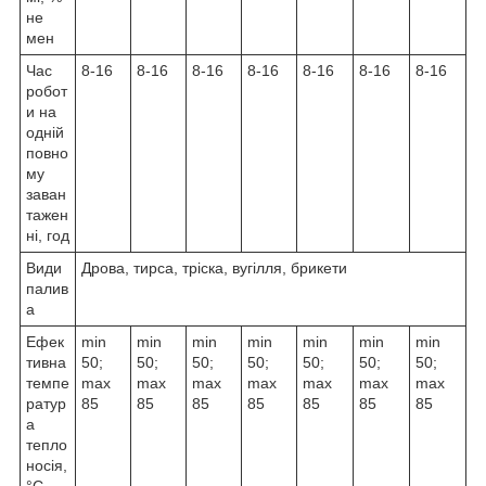
не
мен
Час
8-16
8-16
8-16
8-16
8-16
8-16
8-16
робот
и на
одній
повно
му
заван
тажен
ні, год
Види
Дрова, тирса, тріска, вугілля, брикети
палив
а
Ефек
min
min
min
min
min
min
min
тивна
50;
50;
50;
50;
50;
50;
50;
темпе
max
max
max
max
max
max
max
ратур
85
85
85
85
85
85
85
а
тепло
носія,