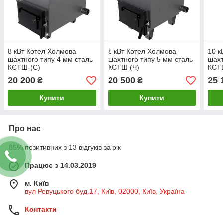
8 кВт Котел Холмова
8 кВт Котел Холмова
10 к
шахтного типу 4 мм сталь
шахтного типу 5 мм сталь
шахт
КСТШ-(С)
КСТШ (Ч)
КСТ
20 200
20 500
25 
₴
₴
Купити
Купити
Про нас
85% позитивних з 13 відгуків за рік
Працює з 14.03.2019
м. Київ
вул Ревуцького буд.17, Київ, 02000, Київ, Україна
Контакти