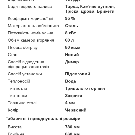
Види твердого палива
Тирса, Кам'яне вугілля,
Тріска, Дрова, Брикети
Коефіцієнт корисної дії
95 %
Матеріал теплообмінника
Сталь
Потужність номінальна
8 кВт
Об'єм камери згоряння
60 л
Площа обігріву
80 кв.м
Стан
Новий
Спосіб відведення
Димар
відпрацьованих газів
Спосіб установки
Підлоговий
Теплоносій
Вода
Тип котла
Тривалого горіння
Тип топки
Закрита
Товщина сталі
4 мм
Колір
Червоний
Габаритні і приєднувальні розміри
Висота
780 мм
Глибина
860 мм