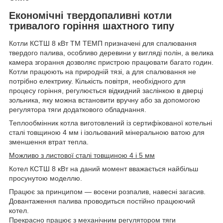
Економічні твердопаливні котли
тривалого горіння шахтного типу
Котли КСТШ 8 кВт ТМ ТЕМП призначені для спалювання
твердого палива, особливо деревини у вигляді полін, а велика
камера згорання дозволяє пристрою працювати багато годин.
Котли працюють на природній тязі, а для спалювання не
потрібно електрику. Кількість повітря, необхідного для
процесу горіння, регулюється відкидний заслінкою в дверці
зольника, яку можна встановити вручну або за допомогою
регулятора тяги додаткового обладнання.
Теплообмінник котла виготовлений із сертифікованої котельні
сталі товщиною 4 мм і ізольований мінеральною ватою для
зменшення втрат тепла.
Можливо з листової сталі товщиною 4 і 5 мм
Котел КСТШ 8 кВт на даний момент вважається найбільш
просунутою моделлю.
Працює за принципом — восени розпалив, навесні загасив.
Довантаження палива проводиться постійно працюючий
котел.
Прекрасно працює з механічним регулятором тяги