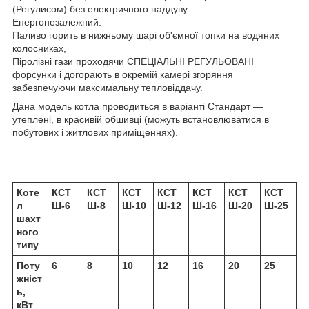
(Регулисом) без електричного наддуву.
Енергонезалежний.
Паливо горить в нижньому шарі об'ємної топки на водяних
колосниках,
Піролізні гази проходячи СПЕЦІАЛЬНІ РЕГУЛЬОВАНІ
форсунки і догорають в окремій камері згоряння
забезпечуючи максимальну тепловіддачу.
Дана модель котла проводиться в варіанті Стандарт —
утеплені, в красивій обшивці (можуть встановлюватися в
побутових і житлових приміщеннях).
Коте
КСТ
КСТ
КСТ
КСТ
КСТ
КСТ
КСТ
л
Ш-6
Ш-8
Ш-10
Ш-12
Ш-16
Ш-20
Ш-25
шахт
ного
типу
Поту
6
8
10
12
16
20
25
жніст
ь,
кВт