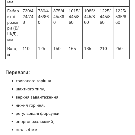
мм
Габар
730/4
780/4
875/4
1015/
1085/
1225/
1225/
итні
24/74
45/86
45/86
445/8
445/8
445/8
535/8
розмі
8
0
0
60
60
60
60
ри (В/
Ш/Д),
мм
Вага,
110
125
150
165
185
210
250
кг
Переваги:
тривалого горіння
шахтного типу,
верхня завантаження,
нижня горіння,
регульовані форсунки
енергонезалежний,
сталь 4 мм.