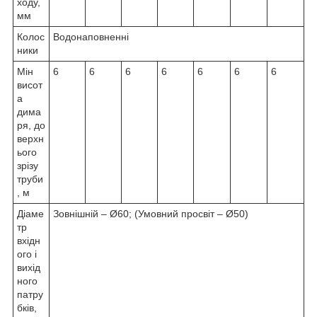
ходу,
мм
Колос
Водонаповненні
ники
Мін
6
6
6
6
6
6
6
висот
а
дима
ря, до
верхн
ього
зрізу
труби
, м
Діаме
Зовнішній – Ø60; (Умовний просвіт – Ø50)
тр
вхідн
ого і
вихід
ного
патру
бків,