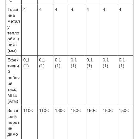
°C
Товщ
4
4
4
4
4
4
4
ина
метал
у
тепло
обмін
ника
(мм)
Ефек
0,1
0,1
0,1
0,1
0,1
0,1
0,1
тивни
(1)
(1)
(1)
(1)
(1)
(1)
(1)
й
робоч
ий
тиск,
МПа
(Атм)
Зовні
110<
110<
130<
150<
150<
150<
150<
шній
перет
ин
димо