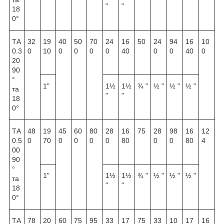
"
"
18
0°
ТА
32
19
40
50
70
24
16
50
24
94
16
10
0.3
0
10
0
0
0
0
40
0
0
40
0
20
90
°
1"
1½
1½
¾ "
½ "
½ "
½ "
та
"
"
18
0°
ТА
48
19
45
60
80
28
16
75
28
98
16
12
0.5
0
70
0
0
0
0
80
0
0
80
4
00
90
°
1"
1½
1½
¾ "
½ "
½ "
½ "
та
"
"
18
0°
ТА
78
20
60
75
95
33
17
75
33
10
17
16