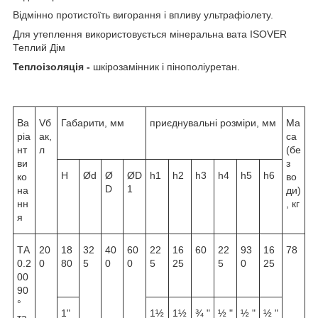
Відмінно протистоїть вигорання і впливу ультрафіолету.
Для утеплення використовується мінеральна вата ISOVER
Теплий Дім
Теплоізоляція -
шкірозамінник і пінополіуретан.
Ва
V
б
Габарити, мм
приєднувальні розміри, мм
Ма
ріа
ак
,
са
нт
л
(бе
ви
з
Н
Ød
Ø
ØD
h
1
h
2
h
3
h
4
h
5
h
6
ко
во
D
1
на
ди)
нн
, кг
я
ТА
20
18
32
40
60
22
16
60
22
93
16
78
0.2
0
80
5
0
0
5
25
5
0
25
00
90
°
1"
1½
1½
¾ "
½ "
½ "
½ "
та