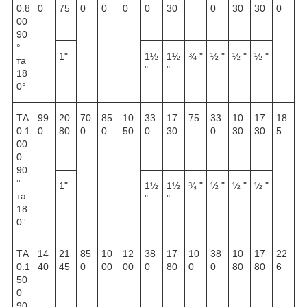
0.8
0
75
0
0
0
0
30
0
30
30
0
00
90
°
1"
1½
1½
¾ "
½ "
½ "
½ "
та
"
"
18
0°
ТА
99
20
70
85
10
33
17
75
33
10
17
18
0.1
0
80
0
0
50
0
30
0
30
30
5
00
0
90
°
1"
1½
1½
¾ "
½ "
½ "
½ "
та
"
"
18
0°
ТА
14
21
85
10
12
38
17
10
38
10
17
22
0.1
40
45
0
00
00
0
80
0
0
80
80
6
50
0
90