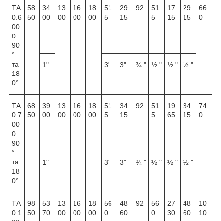
ТА
58
34
13
16
18
51
29
92
51
17
29
66
0.6
50
00
00
00
00
5
15
5
15
15
0
00
0
90
°
та
1"
3"
3"
¾ "
½ "
½ "
½ "
18
0°
ТА
68
39
13
16
18
51
34
92
51
19
34
74
0.7
50
00
00
00
00
5
15
5
65
15
0
00
0
90
°
та
1"
3"
3"
¾ "
½ "
½ "
½ "
18
0°
ТА
98
53
13
16
18
56
48
92
56
27
48
10
0.1
50
70
00
00
00
0
60
0
30
60
10