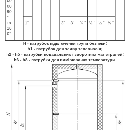
00
00
90
°
та
1"
3"
3"
¾ "
½ "
½ "
½ "
18
0°
H - патрубок підключення групи безпеки;
h1 - патрубок для зливу теплоносія;
h2 - h5 - патрубки подавальних і зворотних магістралей;
h6 - h8 - патрубки для вимірювання температури.