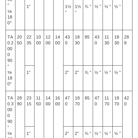
°
1"
1½
1½
¾ "
½ "
½ "
½ "
та
"
"
18
0°
ТА
20
22
10
12
14
43
18
85
43
11
18
28
0.2
50
35
00
00
00
0
30
0
30
30
8
00
0
90
°
та
1"
2"
2"
¾ "
½ "
½ "
½ "
18
0°
ТА
28
23
11
14
16
47
18
85
47
11
18
42
0.3
90
15
50
00
00
0
70
0
70
70
0
00
0
90
°
та
1"
2"
2"
¾ "
½ "
½ "
½ "