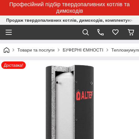
Професійний підбір твердопаливних котлів та
димоходів
Продаж твердопаливних котлів, димоходів, комплектуючих 
Товари та послуги
БУФЕРНІ ЄМНОСТІ
Теплоакумуля
Доставка!