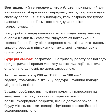
Вертикальний теплоакумулятор Альтеп
призначений для
накопичення, збереження і передачі у вигляді гарячої води в
систему опалення. У тих випадках, коли потрібно поступове
накопичення енергії з метою згладжування піків
теплоспоживання.
В ході роботи твердопаливний котел скидає зайву теплову
енергію в ємність - саме так відбувається накопичення
теплової енергії, яку після згоряння залишків палива, система
використовує для підтримки оптимальної температури в
приміщенні.
Буферні ємності
розраховані на тривалу роботу без нагляду
при дотриманні правил монтажу та експлуатації - система
опалення стає повністю автоматизованою.
Теплоізоляція від 200 до 1500 л. — 100 мм.:
водовідштовхувальна тканину Кордура – тканина володіє
міцністю і легкістю.
Завдяки особливостям плетіння полотна і нанесення на
внутрішню частину тканини поліуретанового і
полівінілхлоридного покриття, яке не допускає збирання
бруду між волокнами, володіє відмінною зносостійкістю і
водонепроникністю.