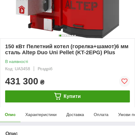
150 кВт Пелетний котел (горелка+шамот)6 мм
сталь Altep Duo Uni Pellet (KT-2EPG) Plus
В наявності
Код: UA3458
Роздріб
431 300
₴
Купити
Опис
Характеристики
Доставка
Оплата
Умови п
Опис