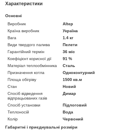
Характеристики
Основні
Виробник
Altep
Країна виробник
Україна
Вага
1.4 кг
Види твердого палива
Пелети
Гарантійний термін
36 міс
Коефіцієнт корисної дії
91 %
Матеріал теплообмінника
Сталь
Призначення котла
Одноконтурний
Площа обігріву
1500 кв.м
Стан
Новий
Спосіб відведення
Димар
відпрацьованих газів
Спосіб установки
Підлоговий
Теплоносій
Вода
Колір
Червоний
Габаритні і приєднувальні розміри