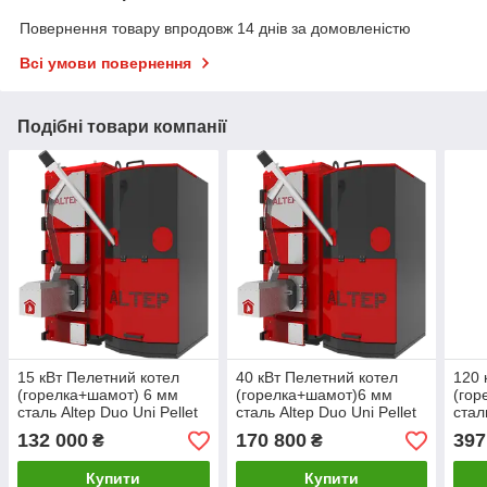
Повернення товару впродовж 14 днів за домовленістю
Всі умови повернення
Подібні товари компанії
15 кВт Пелетний котел
40 кВт Пелетний котел
120 
(горелка+шамот) 6 мм
(горелка+шамот)6 мм
(гор
сталь Altep Duo Uni Pellet
сталь Altep Duo Uni Pellet
стал
(KT-2EPG) Plus
(KT-2EPG) Plus
(KT-
132 000
170 800
397
₴
₴
Купити
Купити