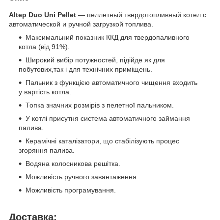
Altep Duo Uni Pellet
— пеллетный твердотопливный котел с
автоматической и ручной загрузкой топлива.
Максимальний показник ККД для твердопаливного
котла (від 91%).
Широкий вибір потужностей, підійде як для
побутових,так і для технічних приміщень.
Пальник з функцією автоматичного чищення входить
у вартість котла.
Топка значних розмірів з пелетної пальником.
У котлі присутня система автоматичного займання
палива.
Керамічні каталізатори, що стабілізують процес
згоряння палива.
Водяна колосникова решітка.
Можливість ручного завантаження.
Можливість програмування.
Доставка: