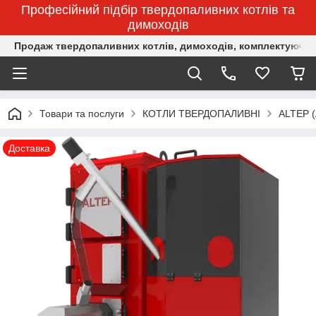
Професійний підбір твердопаливних котлів та
димоходів
Продаж твердопаливних котлів, димоходів, комплектуючих 
Товари та послуги
КОТЛИ ТВЕРДОПАЛИВНІ
ALTEP 
Доставка