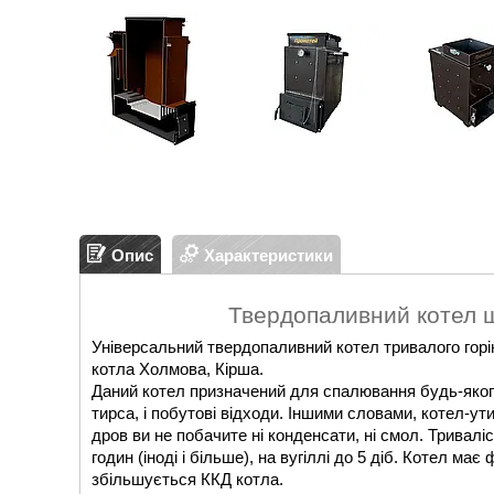
Опис
Характеристики
Твердопаливний котел 
Універсальний твердопаливний котел тривалого горі
котла Холмова, Кірша.
Даний котел призначений для спалювання будь-якого в
тирса, і побутові відходи. Іншими словами, котел-ут
дров ви не побачите ні конденсати, ні смол. Тривалі
годин (іноді і більше), на вугіллі до 5 діб. Котел м
збільшується ККД котла.