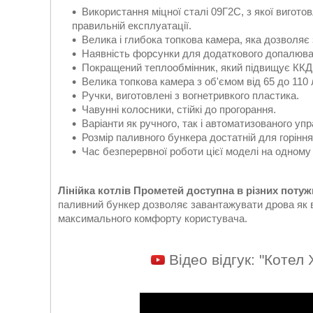
Використання міцної сталі 09Г2С, з якої вигото
правильній експлуатації.
Велика і глибока топкова камера, яка дозволяє
Наявність форсунки для додаткового допалюван
Покращений теплообмінник, який підвищує ККД
Велика топкова камера з об'ємом від 65 до 110 л
Ручки, виготовлені з вогнетривкого пластика.
Чавунні колосники, стійкі до прогорання.
Варіанти як ручного, так і автоматизованого упр
Розмір паливного бункера достатній для горіння
Час безперервної роботи цієї моделі на одному 
Лінійка котлів Прометей доступна в різних потужнос
паливний бункер дозволяє завантажувати дрова як в
максимального комфорту користувача.
Відео відгук: "Котел