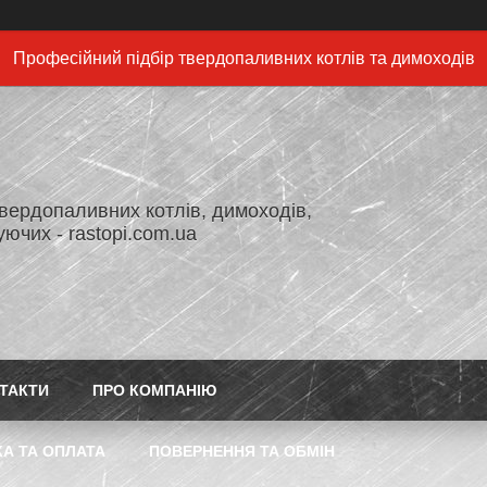
Професійний підбір твердопаливних котлів та димоходів
вердопаливних котлів, димоходів,
ючих - rastopi.com.ua
ТАКТИ
ПРО КОМПАНІЮ
А ТА ОПЛАТА
ПОВЕРНЕННЯ ТА ОБМІН