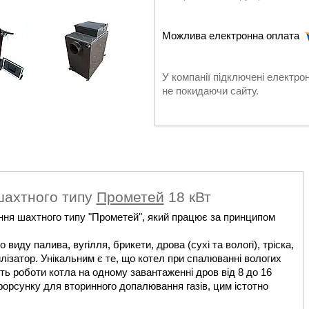
У компанії підключені електро
не покидаючи сайту.
шахтного типу
Прометей
18 кВт
ння шахтного типу "Прометей", який працює за принципом
иду палива, вугілля, брикети, дрова (сухі та вологі), тріска,
илізатор. Унікальним є те, що котел при спалюванні вологих
сть роботи котла на одному завантаженні дров від 8 до 16
ає форсунку для вторинного допалювання газів, цим істотно