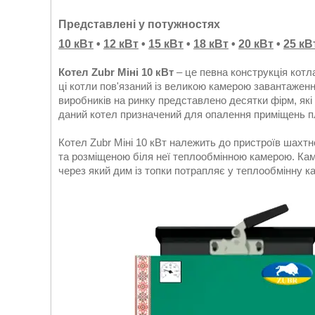
Представлені у потужностях
10 кВт
•
12 кВт
•
15 кВт
•
18 кВт
•
20 кВт
•
25 кВ
Котел Zubr Міні 10 кВт
– це певна конструкція котл
ці котли пов'язаний із великою камерою завантажен
виробників на ринку представлено десятки фірм, як
даний котел призначений для опалення приміщень
Котел Zubr Міні 10 кВт належить до пристроїв шахтн
та розміщеною біля неї теплообмінною камерою. Кам
через який дим із топки потрапляє у теплообмінну к