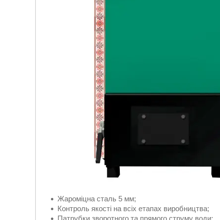
Жароміцна сталь 5 мм;
Контроль якості на всіх етапах виробництва;
Патрубки зворотного та прямого струму води;