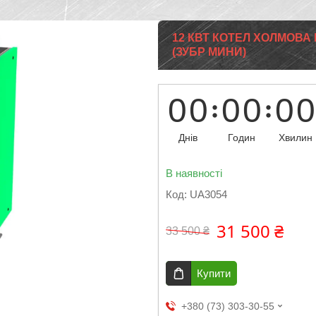
12 КВТ КОТЕЛ ХОЛМОВА 
(ЗУБР МИНИ)
0
0
0
0
0
0
Днів
Годин
Хвилин
В наявності
Код:
UA3054
31 500 ₴
33 500 ₴
Купити
+380 (73) 303-30-55