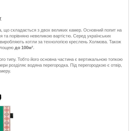
т
а, що складається з двох великих камер. Основний попит на
ня та порівняно невеликою вартістю. Серед українських
і виробляють котли за технологією креслень Холмова. Також
 площею
до 100
м²
.
ого типу. Тобто його основна частина є вертикальною топкою
ери розділяє водяна перегородка. Під перегородкою є отвір,
амеру.