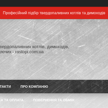
Професійний підбір твердопаливних котлів та димоходів
вердопаливних котлів, димоходів,
ючих - rastopi.com.ua
ТАКТИ
ПРО КОМПАНІЮ
А ТА ОПЛАТА
ПОВЕРНЕННЯ ТА ОБМІН