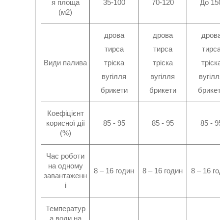
я площа
35-100
70-120
До 15
(м2)
дрова
дрова
дров
тирса
тирса
тирс
Види палива
тріска
тріска
тріск
вугілля
вугілля
вугілл
брикети
брикети
брике
Коефіцієнт
корисної дії
85 - 95
85 - 95
85 - 9
(%)
Час роботи
на одному
8 – 16 годин
8 – 16 годин
8 – 16 г
завантаженн
і
Температур
а води на