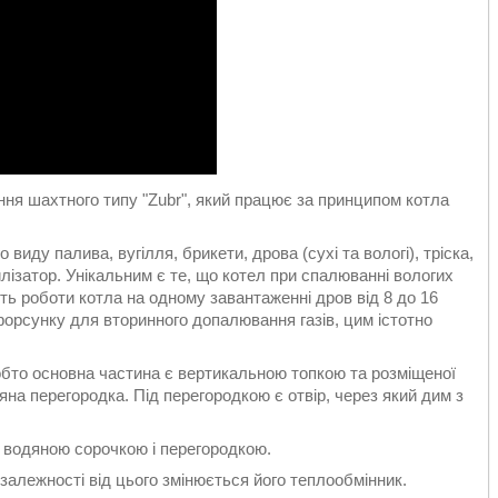
ння шахтного типу "Zubr", який працює за принципом котла
иду палива, вугілля, брикети, дрова (сухі та вологі), тріска,
илізатор. Унікальним є те, що котел при спалюванні вологих
сть роботи котла на одному завантаженні дров від 8 до 16
ає форсунку для вторинного допалювання газів, цим істотно
обто основна частина є вертикальною топкою та розміщеної
яна перегородка. Під перегородкою є отвір, через який дим з
 водяною сорочкою і перегородкою.
 залежності від цього змінюється його теплообмінник.