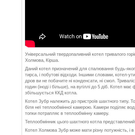
Універсальний твердопаливний котел тривалого горі
Холмова, Кірша.
Даний котел призначений для спалювання будь-якого в
тирса, і побутові відходи. Іншими словами, котел-ут
дров ви не побачите ні конденсати, ні смол. Тривалі
годин (іноді і більше), на вугіллі до 5 діб. Котел м
збільшується ККД котла.
Котел Зубр належить до пристроїв шахтного типу. Т
біля неї теплообмінної камерою. Камери поділяє вод
топки потрапляє в теплообмінну камеру.
Теплообмінник цього шахтного котла представлений
Котел Холмова Зубр може мати різну потужність, і в