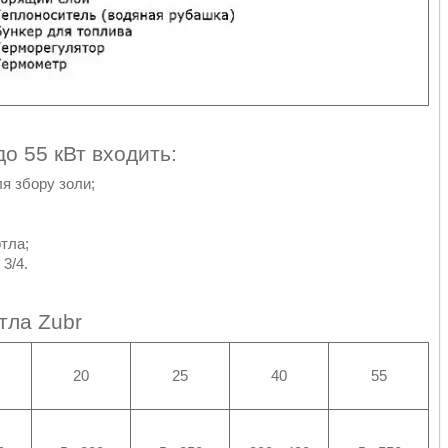
до 55 кВт входить:
ля збору золи;
отла;
3/4.
тла Zubr
20
25
40
55