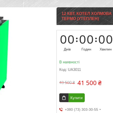
12 КВТ. КОТЕЛ ХОЛМОВА
ТЕРМО (УТЕПЛЕН)
0
0
0
0
0
0
Днів
Годин
Хвилин
В наявності
Код:
UA3011
41 500 ₴
43 500 ₴
Купити
+380 (73) 303-30-55