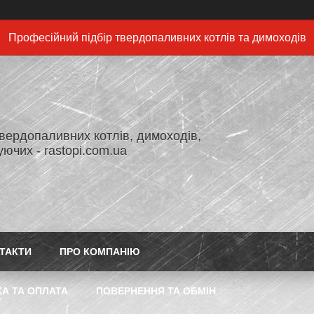
Професійний підбір твердопаливних котлів та димоходів
вердопаливних котлів, димоходів,
ючих - rastopi.com.ua
ТАКТИ
ПРО КОМПАНІЮ
А ТА ОПЛАТА
ПОВЕРНЕННЯ ТА ОБМІН