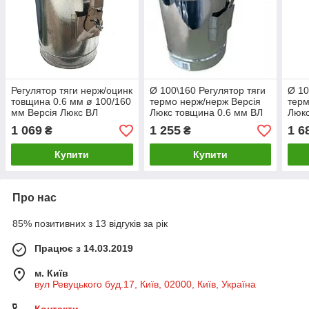
Регулятор тяги нерж/оцинк
Ø 100\160 Регулятор тяги
Ø 10
товщина 0.6 мм ø 100/160
термо нерж/нерж Версія
терм
мм Версія Люкс ВЛ
Люкс товщина 0.6 мм ВЛ
Люкс
1 069
1 255
1 6
₴
₴
Купити
Купити
Про нас
85% позитивних з 13 відгуків за рік
Працює з 14.03.2019
м. Київ
вул Ревуцького буд.17, Київ, 02000, Київ, Україна