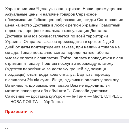
Характеристики *Цена указана в гривне. Наши преимущества
Актуальные цены и наличие товаров Сервисное
обслуживание Гибкое ценообразование, скидки Соотношение
цена качество Доставка в любой регион Украины Грамотный
персонал, профессиональная консультация Доставка
Доставка заказов осуществляется по всей территории
Украины. Отправка заказов производится в срок от 1 до 3
дней от даты подтверждения заказа, при наличии товара на
складе. Товар поставляється за передоплатою, або на
умовах оплати післяплатою. Тобто, оплата проводиться після
отримання товару. Поштові послуги з перекладу платежу
(відсоток перевізника за доставку грошей від покупця
продавцю) клієнт додатково оплачує. Вартість переказу
післяплати 2% від суми. Якщо, відкривши оплачену посилку,
Ви виявили, що замовлені товари Вам не підходить, ви
можете повернути або обміняти їх. Способи доставки: ―
Самовивіз ― Доставка кур'єром ― Ін-Тайм ― МістЕКСПРЕСС
― НОВА ПОШТА ― УкрПошта
Приховати