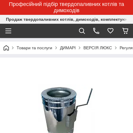
Професійний підбір твердопаливних котлів та
димоходів
Продаж твердопаливних котлів, димоходів, комплектуючих 
Товари та послуги
ДИМАРІ
ВЕРСІЯ ЛЮКС
Регуля