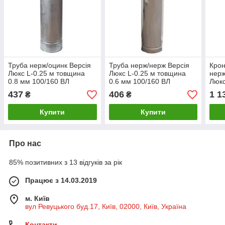
Труба нерж/оцинк Версія
Труба нерж/нерж Версія
Крон
Люкс L-0.25 м товщина
Люкс L-0.25 м товщина
нерж
0.8 мм 100/160 ВЛ
0.6 мм 100/160 ВЛ
Люк
437
406
1 1
₴
₴
Купити
Купити
Про нас
85% позитивних з 13 відгуків за рік
Працює з 14.03.2019
м. Київ
вул Ревуцького буд.17, Київ, 02000, Київ, Україна
Контакти