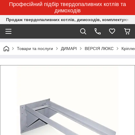
Професійний підбір твердопаливних котлів та
димоходів
Продаж твердопаливних котлів, димоходів, комплектуючих 
Товари та послуги
ДИМАРІ
ВЕРСІЯ ЛЮКС
Кріпле