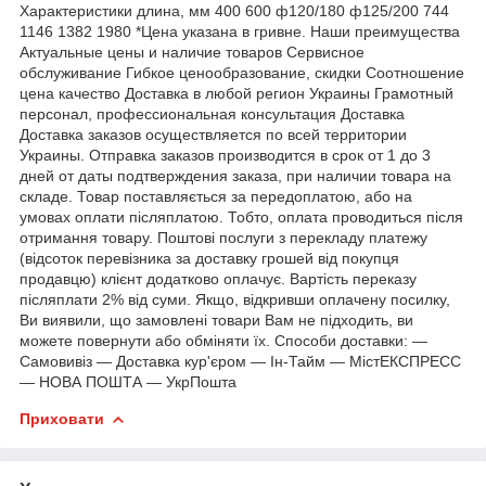
Характеристики длина, мм 400 600 ф120/180 ф125/200 744
1146 1382 1980 *Цена указана в гривне. Наши преимущества
Актуальные цены и наличие товаров Сервисное
обслуживание Гибкое ценообразование, скидки Соотношение
цена качество Доставка в любой регион Украины Грамотный
персонал, профессиональная консультация Доставка
Доставка заказов осуществляется по всей территории
Украины. Отправка заказов производится в срок от 1 до 3
дней от даты подтверждения заказа, при наличии товара на
складе. Товар поставляється за передоплатою, або на
умовах оплати післяплатою. Тобто, оплата проводиться після
отримання товару. Поштові послуги з перекладу платежу
(відсоток перевізника за доставку грошей від покупця
продавцю) клієнт додатково оплачує. Вартість переказу
післяплати 2% від суми. Якщо, відкривши оплачену посилку,
Ви виявили, що замовлені товари Вам не підходить, ви
можете повернути або обміняти їх. Способи доставки: ―
Самовивіз ― Доставка кур'єром ― Ін-Тайм ― МістЕКСПРЕСС
― НОВА ПОШТА ― УкрПошта
Приховати