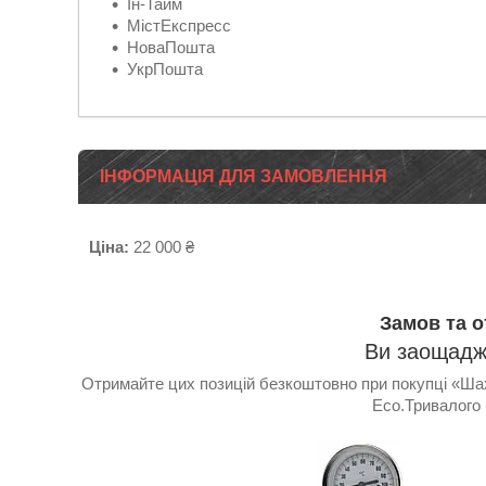
Ін-Тайм
МістЕкспресс
НоваПошта
УкрПошта
ІНФОРМАЦІЯ ДЛЯ ЗАМОВЛЕННЯ
Ціна:
22 000 ₴
Замов та 
Ви заощаджу
Отримайте цих позицій безкоштовно при покупці «Шах
Eco.Тривалого 