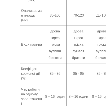
Опаливаема
я площа
35-100
70-120
До 15
(м2)
дрова
дрова
дров
тирса
тирса
тирс
Види палива
тріска
тріска
тріск
вугілля
вугілля
вугілл
брикети
брикети
брике
Коефіцієнт
корисної дії
85 - 95
85 - 95
85 - 9
(%)
Час роботи
на одному
8 – 16 годин
8 – 16 годин
8 – 16 г
завантаженн
і