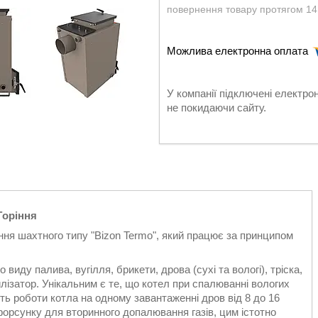
повернення товару протягом 14
У компанії підключені електро
не покидаючи сайту.
Горіння
ння шахтного типу "Bizon Termo", який працює за принципом
иду палива, вугілля, брикети, дрова (сухі та вологі), тріска,
илізатор. Унікальним є те, що котел при спалюванні вологих
сть роботи котла на одному завантаженні дров від 8 до 16
ає форсунку для вторинного допалювання газів, цим істотно