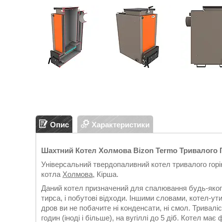
Опис
Характеристики
Шахтний Котел Холмова Bizon Termo Тривалого 
Універсальний твердопаливний котел тривалого горі
котла
Холмова
, Кірша.
Даний котел призначений для спалювання будь-якого в
тирса, і побутові відходи. Іншими словами, котел-ут
дров ви не побачите ні конденсати, ні смол. Тривалі
годин (іноді і більше), на вугіллі до 5 діб. Котел м