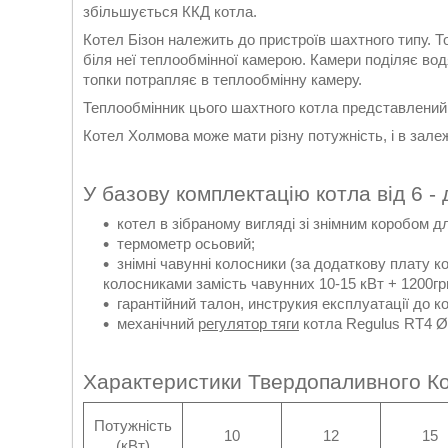
збільшується ККД котла.
Котел Бізон належить до пристроїв шахтного типу. 
біля неї теплообмінної камерою. Камери поділяє вод
топки потрапляє в теплообмінну камеру.
Теплообмінник цього шахтного котла представлений
Котел Холмова може мати різну потужність, і в залеж
У базову комплектацію котла від 6 - 
котел в зібраному вигляді зі знімним коробом д
термометр осьовий;
знімні чавунні колосники (за додаткову плату
колосниками замість чавунних 10-15 кВт + 1200грн
гарантійний талон, инструкия експлуатації до к
механічний
регулятор тяги
котла Regulus RT4 Ø 
Характеристики Твердопаливного Ко
Потужність
10
12
15
(кВт)