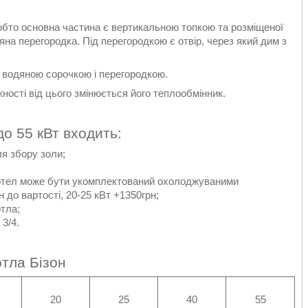
Тобто основна частина є вертикальною топкою та розміщеної
яна перегородка. Під перегородкою є отвір, через який дим з
 водяною сорочкою і перегородкою.
ності від цього змінюється його теплообмінник.
до 55 кВт входить:
ля збору золи;
 котел може бути укомплектований охолоджуваними
 до вартості, 20-25 кВт +1350грн;
отла;
3/4.
тла Бізон
20
25
40
55