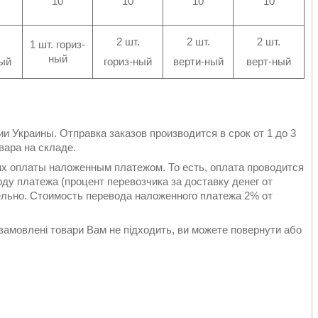
10
10
10
10
2 шт.
2 шт.
2 шт.
1 шт. гориз-
ный
ный
гориз-ный
верти-ный
верт-ный
и Украины. Отправка заказов производится в срок от 1 до 3
вара на складе.
ях оплаты наложенным платежом. То есть, оплата проводится
ду платежа (процент перевозчика за доставку денег от
ельно. Стоимость перевода наложенного платежа 2% от
замовлені товари Вам не підходить, ви можете повернути або