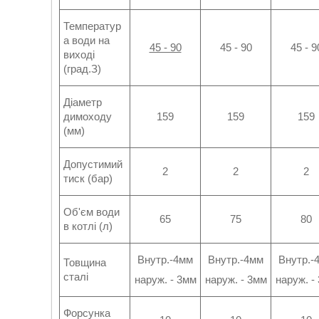
Температур
а води на
45 - 90
45 - 90
45 - 9
виході
(град.З)
Діаметр
димоходу
159
159
159
(мм)
Допустимий
2
2
2
тиск (бар)
Об'єм води
65
75
80
в котлі (л)
Внутр.-4мм
Внутр.-4мм
Внутр.-
Товщина
сталі
наруж. - 3мм
наруж. - 3мм
наруж. -
Форсунка