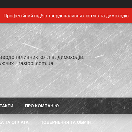
Професійний підбір твердопаливних котлів та димоходів
вердопаливних котлів, димоходів,
ючих - rastopi.com.ua
ТАКТИ
ПРО КОМПАНІЮ
А ТА ОПЛАТА
ПОВЕРНЕННЯ ТА ОБМІН