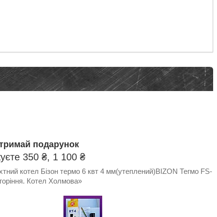
отримай подарунок
єте 350 ₴, 1 100 ₴
тний котел Бізон термо 6 квт 4 мм(утеплений)BIZON Тегмо FS-
горіння. Котел Холмова»