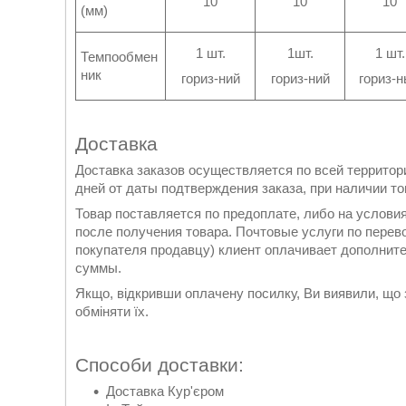
10
10
10
(мм)
1 шт.
1шт.
1 шт.
Темпообмен
ник
гориз-ний
гориз-ний
гориз-
Доставка
Доставка заказов осуществляется по всей территори
дней от даты подтверждения заказа, при наличии то
Товар поставляется по предоплате, либо на услови
после получения товара. Почтовые услуги по перево
покупателя продавцу) клиент оплачивает дополнит
суммы.
Якщо, відкривши оплачену посилку, Ви виявили, що 
обміняти їх.
Способи доставки:
Доставка Кур'єром