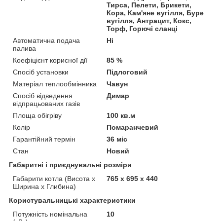
Тирса, Пелети, Брикети,
Кора, Кам'яне вугілля, Буре
вугілля, Антрацит, Кокс,
Торф, Горючі сланці
Автоматична подача
Ні
палива
Коефіцієнт корисної дії
85 %
Спосіб установки
Підлоговий
Матеріал теплообмінника
Чавун
Спосіб відведення
Димар
відпрацьованих газів
Площа обігріву
100 кв.м
Колір
Помаранчевий
Гарантійний термін
36 міс
Стан
Новий
Габаритні і приєднувальні розміри
Габарити котла (Висота х
765 х 695 х 440
Ширина х Глибина)
Користувальницькі характеристики
Потужність номінальна
10