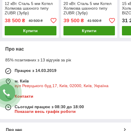
12 кВт. Сталь 5 мм Котел
20 кВт. Сталь 5 мм Котел
15 к
Холмова шахного типу
Холмова шахного типу
Холм
ZUBR (Зубр)
ZUBR (Зубр)
BIZO
38 500
39 500
31 
₴
₴
40 500 ₴
41 500 ₴
Купити
Купити
Про нас
85% позитивних з 13 відгуків за рік
Працює з 14.03.2019
м. Київ
вул Ревуцького буд.17, Київ, 02000, Київ, Україна
Контакти
Сьогодні працює з 08:30 до 18:00
Показати весь графік роботи
Про нас