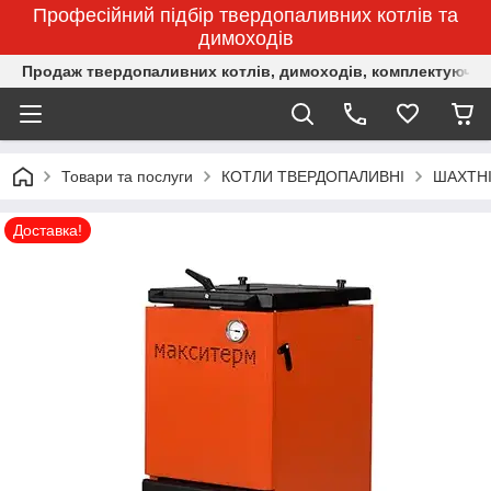
Професійний підбір твердопаливних котлів та
димоходів
Продаж твердопаливних котлів, димоходів, комплектуючих 
Товари та послуги
КОТЛИ ТВЕРДОПАЛИВНІ
ШАХТНІ
Доставка!