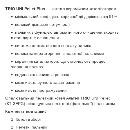
TRIO UNI Pellet Plus
— котел з керамічним каталізатором
мінімальний коефіцієнт корисної дії дорівнює від 91%
великий діапазон потужності
пальник з функцією автоматичного очищення входить
в стандартне оснащення
система автоматичного спалаху палива
велика камера згоряння з пелетної пальником
керамічні каталізатори, що стабілізують процес
згоряння палива
водяна колосникова решітка
можливість ручного завантаження
можливість програмування
Опалювальний пелетний котел Альтеп TRIO UNI Pellet
(КТ-3ЕPG) оснащується пелетної (факельної) пальником
Комплект поставки:
Котел в зборі
Пелетні пальник