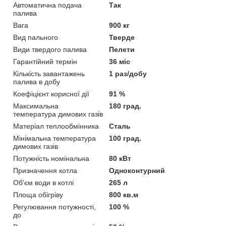
Автоматична подача
Так
палива
Вага
900 кг
Вид пального
Тверде
Види твердого палива
Пелети
Гарантійний термін
36 міс
Кількість завантажень
1 раз/добу
палива в добу
Коефіцієнт корисної дії
91 %
Максимальна
180 град.
температура димових газів
Матеріал теплообмінника
Сталь
Мінімальна температура
100 град.
димових газів
Потужність номінальна
80 кВт
Призначення котла
Одноконтурний
Об'єм води в котлі
265 л
Площа обігріву
800 кв.м
Регулювання потужності,
100 %
до