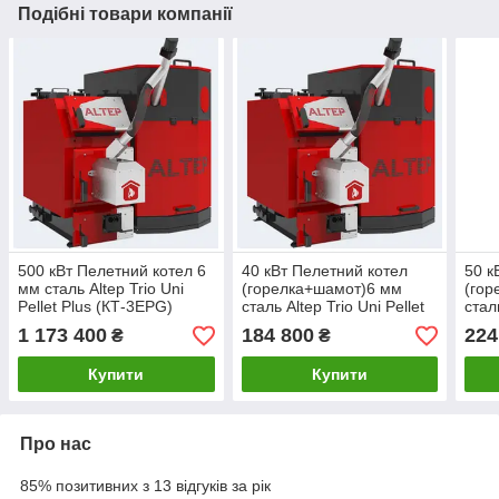
Подібні товари компанії
500 кВт Пелетний котел 6
40 кВт Пелетний котел
50 к
мм сталь Altep Trio Uni
(горелка+шамот)6 мм
(гор
Pellet Plus (КТ-3ЕPG)
сталь Altep Trio Uni Pellet
сталь
(горелка+шамот)
Plus (КТ-3ЕPG)
Plus
1 173 400
184 800
224
₴
₴
Купити
Купити
Про нас
85% позитивних з 13 відгуків за рік