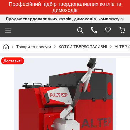
Професійний підбір твердопаливних котлів та
димоходів
Продаж твердопаливних котлів, димоходів, комплектуючих 
Товари та послуги
КОТЛИ ТВЕРДОПАЛИВНІ
ALTEP 
Доставка!