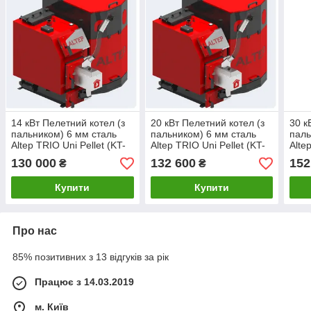
14 кВт Пелетний котел (з
20 кВт Пелетний котел (з
30 к
пальником) 6 мм сталь
пальником) 6 мм сталь
паль
Altep TRIO Uni Pellet (KT-
Altep TRIO Uni Pellet (KT-
Alte
3EPG)
3EPG)
3EP
130 000
132 600
152
₴
₴
Купити
Купити
Про нас
85% позитивних з 13 відгуків за рік
Працює з 14.03.2019
м. Київ