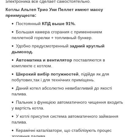
электроника все сделает самостоятельно.
Котлы Альтеп Трио Уни Пеллет имеют массу
преимуществ:
Постоянный
КПД выше 91%.
Большая камера сгорания с применением
пеллетной горелки + топливный бункер.
Удобно предусмотренный
задний круглый
дымоход.
Автоматика и вентилятор
поставляются в
комплекте с котлом.
Широкий вибір потужностей
, підійде як для
побутових,так і для технічних приміщень.
Даний котел абсолютно невибагливий до якості
палива.
Пальник з функцією автоматичного чищення входить
у вартість котла.
У котлі присутня система автоматичного займання
палива.
Керамічні каталізатори, що стабілізують процес
згоряння палива.