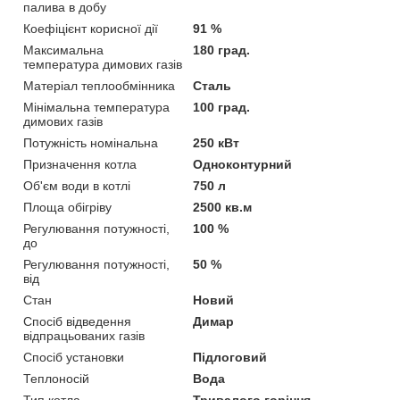
палива в добу
Коефіцієнт корисної дії
91 %
Максимальна
180 град.
температура димових газів
Матеріал теплообмінника
Сталь
Мінімальна температура
100 град.
димових газів
Потужність номінальна
250 кВт
Призначення котла
Одноконтурний
Об'єм води в котлі
750 л
Площа обігріву
2500 кв.м
Регулювання потужності,
100 %
до
Регулювання потужності,
50 %
від
Стан
Новий
Спосіб відведення
Димар
відпрацьованих газів
Спосіб установки
Підлоговий
Теплоносій
Вода
Тип котла
Тривалого горіння