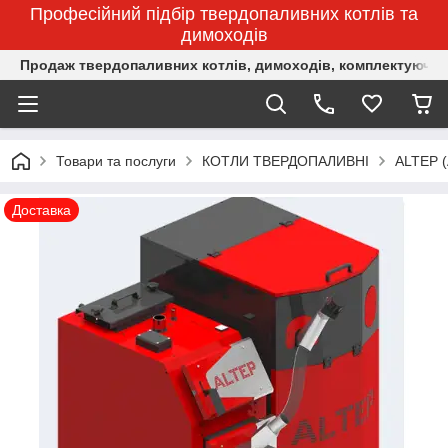
Професійний підбір твердопаливних котлів та
димоходів
Продаж твердопаливних котлів, димоходів, комплектуючих 
Товари та послуги
КОТЛИ ТВЕРДОПАЛИВНІ
ALTEP 
Доставка