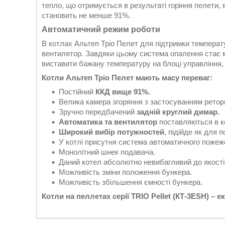
тепло, що отримується в результаті горіння пелети
становить не менше 91%.
Автоматичний режим роботи
В котлах Альтеп Тріо Пелет для підтримки температу
вентилятор. Завдяки цьому система опалення стає 
виставити бажану температуру на блоці управління, 
Котли Альтеп Тріо Пелет мають масу переваг:
Постійний
ККД вище 91%.
Велика камера згоряння з застосуванням ретор
Зручно передбачений
задній круглий димар.
Автоматика та вентилятор
поставляються в ко
Широкий вибір потужностей
, підійде як для 
У котлі присутня система автоматичного пожежо
Монолітний шнек подавача.
Даний котел абсолютно невибагливий до якості
Можливість зміни положення бункера.
Можливість збільшення ємності бункера.
Котли на пеллетах серії TRIO Pellet (КТ-3ЕЅН) –