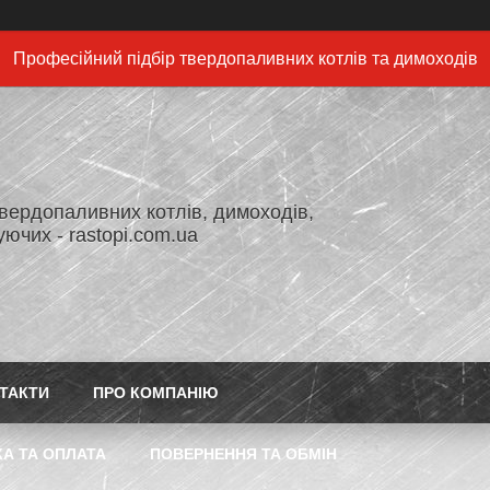
Професійний підбір твердопаливних котлів та димоходів
вердопаливних котлів, димоходів,
ючих - rastopi.com.ua
ТАКТИ
ПРО КОМПАНІЮ
А ТА ОПЛАТА
ПОВЕРНЕННЯ ТА ОБМІН