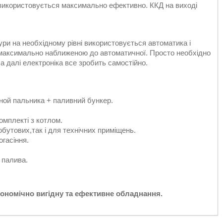
, використовується максимально ефективно. ККД на виході
ри на необхідному рівні використовується автоматика і
максимально наближеною до автоматичної. Просто необхідно
а далі електроніка все зробить самостійно.
ной пальника + паливний бункер.
мплекті з котлом.
побутових,так і для технічних приміщень.
гасіння.
 палива.
 економічно вигідну та ефективне обладнання.