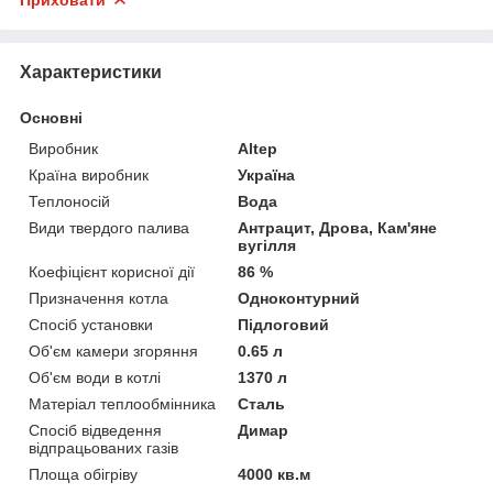
Характеристики
Основні
Виробник
Altep
Країна виробник
Україна
Теплоносій
Вода
Види твердого палива
Антрацит, Дрова, Кам'яне
вугілля
Коефіцієнт корисної дії
86 %
Призначення котла
Одноконтурний
Спосіб установки
Підлоговий
Об'єм камери згоряння
0.65 л
Об'єм води в котлі
1370 л
Матеріал теплообмінника
Сталь
Спосіб відведення
Димар
відпрацьованих газів
Площа обігріву
4000 кв.м