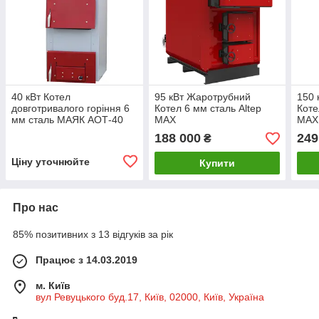
40 кВт Котел
95 кВт Жаротрубний
150 
довготривалого горіння 6
Котел 6 мм сталь Altep
Коте
мм сталь МАЯК АОТ-40
MAX
MAX
STANDARD PLUS
188 000
249
₴
Ціну уточнюйте
Купити
Про нас
85% позитивних з 13 відгуків за рік
Працює з 14.03.2019
м. Київ
вул Ревуцького буд.17, Київ, 02000, Київ, Україна