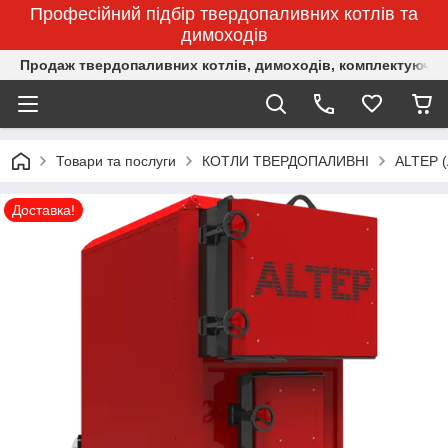
Професійний підбір твердопаливних котлів та
димоходів
Продаж твердопаливних котлів, димоходів, комплектуючих 
Товари та послуги
КОТЛИ ТВЕРДОПАЛИВНІ
ALTEP 
Доставка!