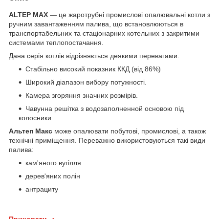
ALTEP MAX
— це жаротрубні промислові опалювальні котли з
ручним завантаженням палива, що встановлюються в
транспортабельних та стаціонарних котельних з закритими
системами теплопостачання.
Дана серія котлів відрізняється деякими перевагами:
Стабільно високий показник ККД (від 86%)
Широкий діапазон вибору потужності.
Камера згоряння значних розмірів.
Чавунна решітка з водозаполненной основою під
колосники.
Альтеп Макс
може опалювати побутові, промислові, а також
технічні приміщення. Переважно використовуються такі види
палива:
кам'яного вугілля
дерев'яних полін
антрациту
Приховати