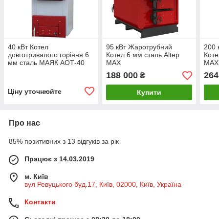
40 кВт Котел
95 кВт Жаротрубний
200 
довготривалого горіння 6
Котел 6 мм сталь Altep
Коте
мм сталь МАЯК АОТ-40
MAX
MAX
STANDARD PLUS
188 000
264
₴
Ціну уточнюйте
Купити
Про нас
85% позитивних з 13 відгуків за рік
Працює з 14.03.2019
м. Київ
вул Ревуцького буд.17, Київ, 02000, Київ, Україна
Контакти