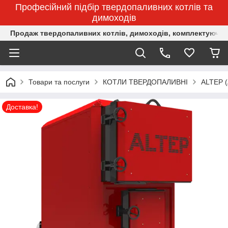
Професійний підбір твердопаливних котлів та
димоходів
Продаж твердопаливних котлів, димоходів, комплектуючих 
Товари та послуги
КОТЛИ ТВЕРДОПАЛИВНІ
ALTEP 
Доставка!