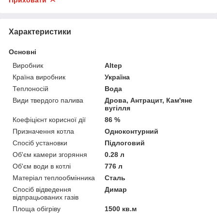
Характеристики
Основні
Виробник
Altep
Країна виробник
Україна
Теплоносій
Вода
Види твердого палива
Дрова, Антрацит, Кам'яне
вугілля
Коефіцієнт корисної дії
86 %
Призначення котла
Одноконтурний
Спосіб установки
Підлоговий
Об'єм камери згоряння
0.28 л
Об'єм води в котлі
776 л
Матеріал теплообмінника
Сталь
Спосіб відведення
Димар
відпрацьованих газів
Площа обігріву
1500 кв.м