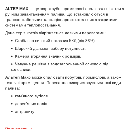
ALTEP MAX
— це жаротрубні промислові опалювальні котли з
ручним завантаженням палива, що встановлюються в
транспортабельних та стаціонарних котельних з закритими
системами теплопостачання.
Дана серія котлів відрізняється деякими перевагами:
Стабільно високий показник ККД (від 86%)
Широкий діапазон вибору потужності.
Камера згоряння значних розмірів.
Чавунна решітка з водозаполненной основою під
колосники.
Альтеп Макс
може опалювати побутові, промислові, а також
технічні приміщення. Переважно використовуються такі види
палива:
кам'яного вугілля
дерев'яних полін
антрациту
Приховати