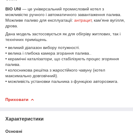
BIO UNI
— це універсальний промисловий котел з
можливістю ручного і автоматичного завантаження палива.
Можливе паливо для експлуатації:
антрацит
, кам'яне вугілля,
дрова.
Дана модель застосовується як для обігріву житлових, так і
технічних приміщень.
• великий діапазон вибору потужності.
• велика і глибока камера згорання палива..
• керамічні каталізатори, що стабілізують процес згоряння
палива.
• колосникова решітка з жаростійкого чавуну (котел
максимально довговічний).
• можливість установки пальника з функцією авторозжига.
Приховати
Характеристики
Основні