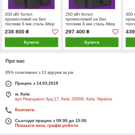
200 кВт Котел
250 кВт Котел
300 
промисловий на био
промисловий на био
пром
топливе 6 мм сталь Altep
топливе 6 мм сталь Altep
топл
Bio Uni
Bio Uni
Bio 
238 800
297 400
439
₴
₴
Купити
Купити
Про нас
85% позитивних з 13 відгуків за рік
Працює з 14.03.2019
м. Київ
вул Ревуцького буд.17, Київ, 02000, Київ, Україна
Контакти
Сьогодні працює з 09:00 до 15:00
Показати весь графік роботи