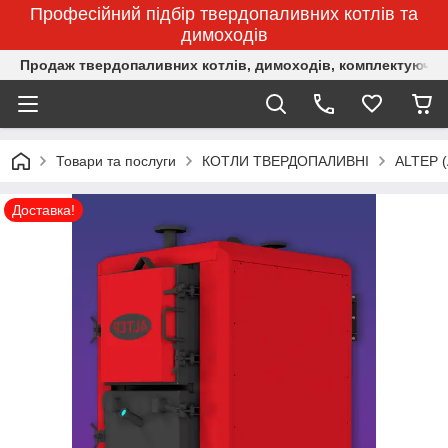
Професійний підбір твердопаливних котлів та
димоходів
Продаж твердопаливних котлів, димоходів, комплектуючих 
Товари та послуги
КОТЛИ ТВЕРДОПАЛИВНІ
ALTEP 
Доставка!