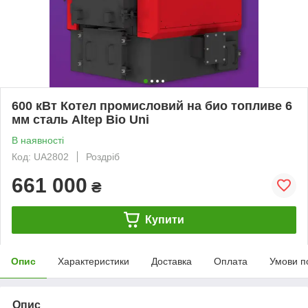
600 кВт Котел промисловий на био топливе 6
мм сталь Altep Bio Uni
В наявності
Код: UA2802
Роздріб
661 000
₴
Купити
Опис
Характеристики
Доставка
Оплата
Умови п
Опис