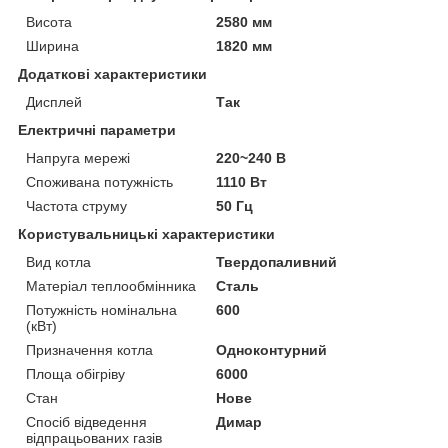
Висота
2580 мм
Ширина
1820 мм
Додаткові характеристики
Дисплей
Так
Електричні параметри
Напруга мережі
220~240 В
Споживана потужність
1110 Вт
Частота струму
50 Гц
Користувальницькі характеристики
Вид котла
Твердопаливний
Матеріал теплообмінника
Сталь
Потужність номінальна
600
(кВт)
Призначення котла
Одноконтурний
Площа обігріву
6000
Стан
Нове
Спосіб відведення
Димар
відпрацьованих газів