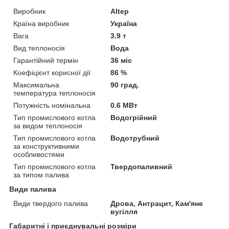
Виробник
Altep
Країна виробник
Україна
Вага
3.9 т
Вид теплоносія
Вода
Гарантійний термін
36 міс
Коефіцієнт корисної дії
86 %
Максимальна
90 град.
температура теплоносія
Потужність номінальна
0.6 МВт
Тип промислового котла
Водогрійний
за видом теплоносія
Тип промислового котла
Водотрубний
за конструктивними
особливостями
Тип промислового котла
Твердопаливний
за типом палива
Види палива
Види твердого палива
Дрова, Антрацит, Кам'яне
вугілля
Габаритні і приєднувальні розміри