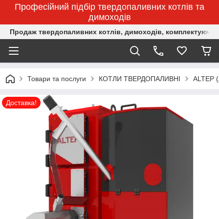
Професійний підбір твердопаливних котлів та
димоходів
Продаж твердопаливних котлів, димоходів, комплектуючих 
Товари та послуги
КОТЛИ ТВЕРДОПАЛИВНІ
ALTEP 
Доставка!