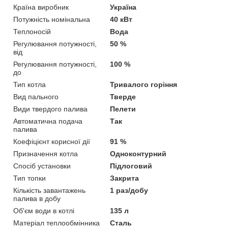
Країна виробник
Україна
Потужність номінальна
40 кВт
Теплоносій
Вода
Регулювання потужності,
50 %
від
Регулювання потужності,
100 %
до
Тип котла
Тривалого горіння
Вид пального
Тверде
Види твердого палива
Пелети
Автоматична подача
Так
палива
Коефіцієнт корисної дії
91 %
Призначення котла
Одноконтурний
Спосіб установки
Підлоговий
Тип топки
Закрита
Кількість завантажень
1 раз/добу
палива в добу
Об'єм води в котлі
135 л
Матеріал теплообмінника
Сталь