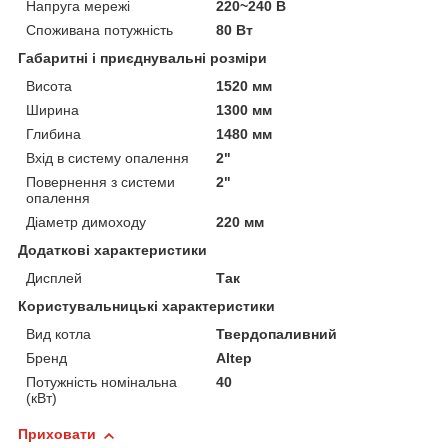
Напруга мережі
220~240 В
Споживана потужність
80 Вт
Габаритні і приєднувальні розміри
Висота
1520 мм
Ширина
1300 мм
Глибина
1480 мм
Вхід в систему опалення
2"
Повернення з системи
2"
опалення
Діаметр димоходу
220 мм
Додаткові характеристики
Дисплей
Так
Користувальницькі характеристики
Вид котла
Твердопаливний
Бренд
Altep
Потужність номінальна
40
(кВт)
Приховати