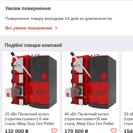
Умови повернення
Повернення товару впродовж 14 днів за домовленістю
Всі умови повернення
Подібні товари компанії
15 кВт Пелетний котел
40 кВт Пелетний котел
33 к
(горелка+шамот) 6 мм
(горелка+шамот)6 мм
(гор
сталь Altep Duo Uni Pellet
сталь Altep Duo Uni Pellet
стал
(KT-2EPG) Plus
(KT-2EPG) Plus
(KT-
132 000
170 800
154
₴
₴