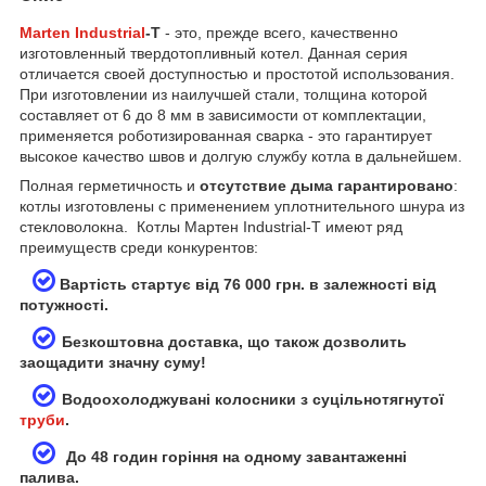
Marten Industrial
-T
- это, прежде всего, качественно
изготовленный твердотопливный котел. Данная серия
отличается своей доступностью и простотой использования.
При изготовлении из наилучшей стали, толщина которой
составляет от 6 до 8 мм в зависимости от комплектации,
применяется роботизированная сварка - это гарантирует
высокое качество швов и долгую службу котла в дальнейшем.
Полная герметичность и
отсутствие дыма гарантировано
:
котлы изготовлены с применением уплотнительного шнура из
стекловолокна. Котлы Мартен Industrial-T имеют ряд
преимуществ среди конкурентов:
Вартість стартує від 76 000 грн. в залежності від
потужності.
Безкоштовна доставка, що також дозволить
заощадити значну суму!
Водоохолоджувані колосники з суцільнотягнутої
труби
.
До 48 годин горіння на одному завантаженні
палива.