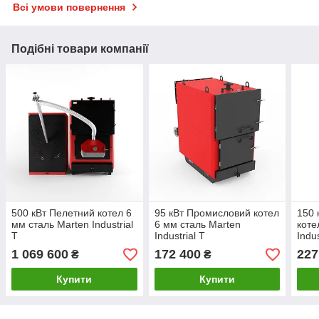
Всі умови повернення
Подібні товари компанії
500 кВт Пелетний котел 6
95 кВт Промисловий котел
150 
мм сталь Marten Industrial
6 мм сталь Marten
коте
T
Industrial T
Indus
1 069 600
172 400
227
₴
₴
Купити
Купити