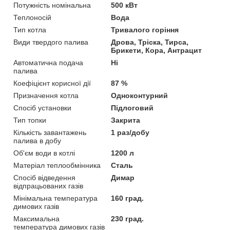
Потужність номінальна
500 кВт
Теплоносій
Вода
Тип котла
Тривалого горіння
Види твердого палива
Дрова, Тріска, Тирса,
Брикети, Кора, Антрацит
Автоматична подача
Ні
палива
Коефіцієнт корисної дії
87 %
Призначення котла
Одноконтурний
Спосіб установки
Підлоговий
Тип топки
Закрита
Кількість завантажень
1 раз/добу
палива в добу
Об'єм води в котлі
1200 л
Матеріал теплообмінника
Сталь
Спосіб відведення
Димар
відпрацьованих газів
Мінімальна температура
160 град.
димових газів
Максимальна
230 град.
температура димових газів