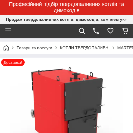
Професійний підбір твердопаливних котлів та
димоходів
Продаж твердопаливних котлів, димоходів, комплектуючих 
Товари та послуги
КОТЛИ ТВЕРДОПАЛИВНІ
MARTEN
Доставка!